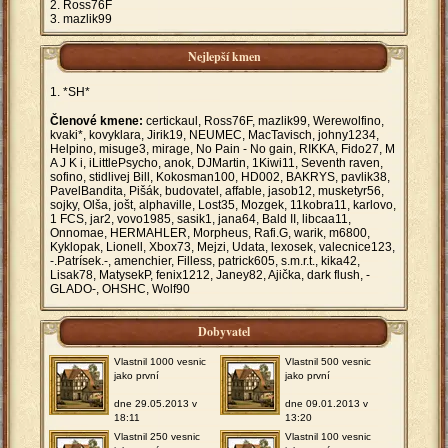
Ross76F
mazlik99
Nejlepší kmen
*SH*
Členové kmene:
certickaul, Ross76F, mazlik99, Werewolfino,
kvaki*, kovyklara, Jirik19, NEUMEC, MacTavisch, johny1234,
Helpino, misuge3, mirage, No Pain - No gain, RIKKA, Fido27, M
A J K i, iLittlePsycho, anok, DJMartin, 1Kiwi11, Seventh raven,
sofino, stidlivej Bill, Kokosman100, HD002, BAKRYS, pavlik38,
PavelBandita, Pišák, budovatel, affable, jasob12, musketyr56,
sojky, Olša, jošt, alphaville, Lost35, Mozgek, 11kobra11, karlovo,
1 FCS, jar2, vovo1985, sasik1, jana64, Bald II, libcaa11,
Onnomae, HERMAHLER, Morpheus, Rafi.G, warik, m6800,
Kyklopak, Lionell, Xbox73, Mejzi, Udata, lexosek, valecnice123,
-.Patrísek.-, amenchier, Filless, patrick605, s.m.r.t., kika42,
Lisak78, MatysekP, fenix1212, Janey82, Ajička, dark flush, -
GLADO-, OHSHC, Wolf90
Dobyvatel
Vlastnil 1000 vesnic
Vlastnil 500 vesnic
jako první
jako první
dne 29.05.2013 v
dne 09.01.2013 v
18:11
13:20
Vlastnil 250 vesnic
Vlastnil 100 vesnic