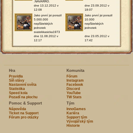
.NAVARRO.
dne 13.12.2012 v
dne 23.09.2012 v
12:08
18:07
Jako první jsi porazil
Jako první jsi porazil
5.000.000
10.000
nepřátelských
nepřátelských
jednotek
jednotek
svatekkasicka1973
dne 11.08.2012 v
dne 23.05.2012 v
12:17
17:42
Hra
Komunita
Pravidla
Fórum
Síň slávy
Instagram
Nastavení světa
Facebook
Statistika
Discord
Speed kola
YouTube
Pozadí na plochu
TW Stats
Pomoc & Support
Tým
Nápověda
InnoGames
Ticket na Support
Kariéra
Fórum pro otázky
Support tým
Vývojářský tým
Historie