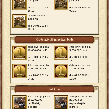
jako první
jako první
dne 21.10.2012 v
dne 21.08.2012 v
16:17
09:21
Vlastnil 2 vesnice
jako první
dne 26.05.2012 v
18:14
Hráč s nejvyšším počtem bodů
Jako první jsi získal
Jako první jsi získal
10.000.000 bodů
5.000.000 bodů
dne 30.05.2013 v
dne 04.01.2013 v
15:43
18:41
Jako první jsi získal
Jako první jsi získal
1.000.000 bodů
10.000 bodů
dne 26.08.2012 v
dne 02.06.2012 v
04:20
17:30
Polní pán
Jako první jsi porazil
Jako první jsi porazil
100.000.000
25.000.000
nepřátelských
nepřátelských
jednotek
jednotek