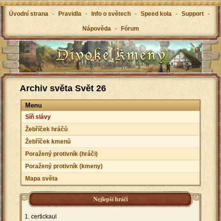
Úvodní strana
-
Pravidla
-
Info o světech
-
Speed kola
-
Support
-
Nápověda
-
Fórum
Archiv světa Svět 26
Menu
Síň slávy
Žebříček hráčů
Žebříček kmenů
Poražený protivník (hráči)
Poražený protivník (kmeny)
Mapa světa
Nejlepší hráči
certickaul