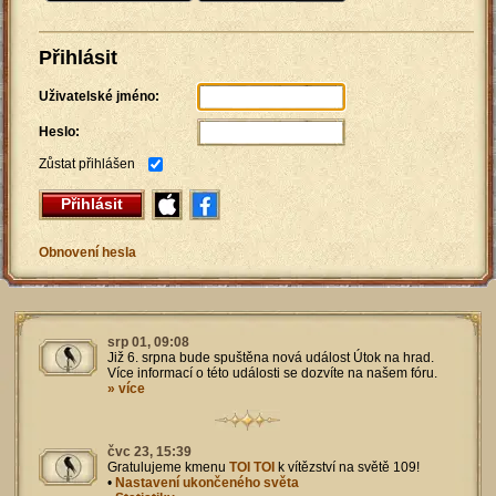
Přihlásit
Uživatelské jméno:
Heslo:
Zůstat přihlášen
Přihlásit
Obnovení hesla
srp 01, 09:08
Již 6. srpna bude spuštěna nová událost Útok na hrad.
Více informací o této události se dozvíte na našem fóru.
» více
čvc 23, 15:39
Gratulujeme kmenu
TOI TOI
k vítězství na světě 109!
•
Nastavení ukončeného světa