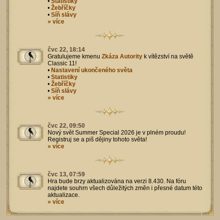
•
Statistiky
•
Žebříčky
•
Síň slávy
» více
čvc 22, 18:14
Gratulujeme kmenu
Zkáza Autority
k vítězství na světě
Classic 11!
•
Nastavení ukončeného světa
•
Statistiky
•
Žebříčky
•
Síň slávy
» více
čvc 22, 09:50
Nový svět Summer Special 2026 je v plném proudu!
Registruj se a piš dějiny tohoto světa!
» více
čvc 13, 07:59
Hra bude brzy aktualizována na verzi 8.430. Na fóru
najdete souhrn všech důležitých změn i přesné datum této
aktualizace.
» více