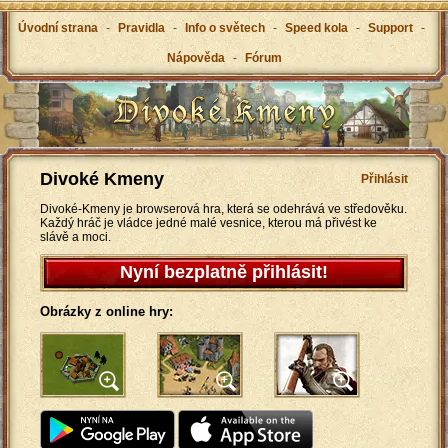
Úvodní strana
-
Pravidla
-
Info o světech
-
Speed kola
-
Support
-
Nápověda
-
Fórum
Divoké Kmeny
Přihlásit
Divoké-Kmeny je browserová hra, která se odehrává ve středověku.
Každý hráč je vládce jedné malé vesnice, kterou má přivést ke
slávě a moci.
Nyní bezplatně přihlásit!
Obrázky z online hry: