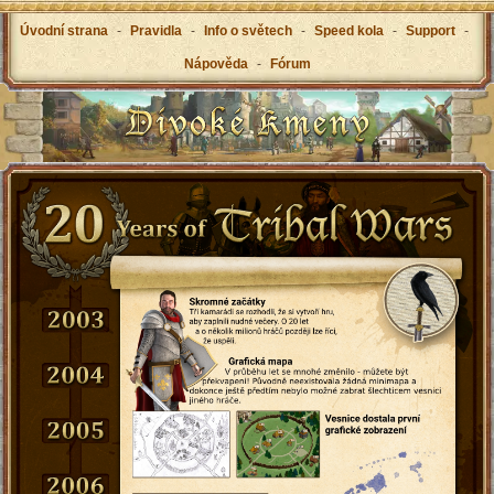
Úvodní strana
-
Pravidla
-
Info o světech
-
Speed kola
-
Support
-
Nápověda
-
Fórum