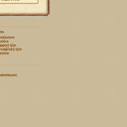
ým
nnoGames
riéra
pport tým
vojářský tým
storie
odmínkami
.