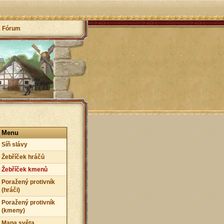
Fórum
Menu
Síň slávy
Žebříček hráčů
Žebříček kmenů
Poražený protivník
(hráči)
Poražený protivník
(kmeny)
Mapa světa