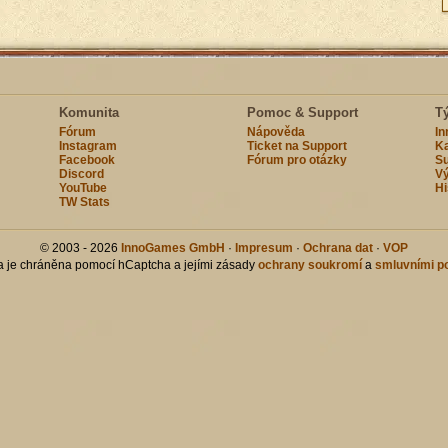
Komunita
Pomoc & Support
T
Fórum
Nápověda
I
Instagram
Ticket na Support
Ka
Facebook
Fórum pro otázky
Su
Discord
Vý
YouTube
Hi
TW Stats
© 2003 - 2026
InnoGames GmbH
·
Impresum
·
Ochrana dat
·
VOP
ka je chráněna pomocí hCaptcha a jejími zásady
ochrany soukromí
a
smluvními p