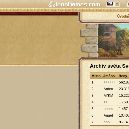
Úvodní
Archiv světa Sv
Místo
Jméno
Body
1
++++++
562
.
8
2
Ardea
23
.
31
3
AYKM
15
.
22
4
++
1
.
750
.
5
doom
1
.
457
.
6
Angel
13
.
40
7
666
9
.
714