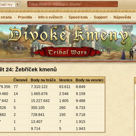
Tribal Wars 2 - nástupce klasiky
Další hry:
Forge of Empires – strategicky napříč věky
 strana
-
Pravidla
-
Info o světech
-
Speed kola
-
Support
-
Nápověda
-
Grepolis – vybuduj svou říši v antickém Řecku
ět 24: Žebříček kmenů
Členové
Body na hráče
Vesnice
Body na vesnici
79
.
356
77
7
.
310
.
122
63
.
611
8
.
849
9
.
460
14
1
.
665
.
676
2
.
546
9
.
159
7
.
642
1
15
.
227
.
642
1
.
605
9
.
488
526
5
350
.
105
260
6
.
733
682
2
728
.
841
150
9
.
718
7
1
13
.
407
7
1
.
915
1
9
.
714
5
1
.
943