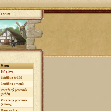
Fórum
Menu
Síň slávy
Žebříček hráčů
Žebříček kmenů
Poražený protivník
(hráči)
Poražený protivník
(kmeny)
Mapa světa