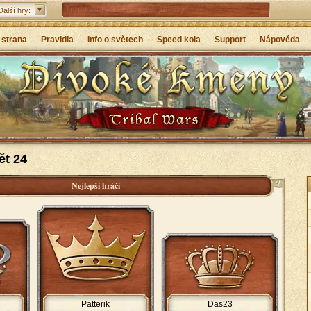
Tribal Wars 2 - nástupce klasiky
Další hry:
Forge of Empires – strategicky napříč věky
 strana
-
Pravidla
-
Info o světech
-
Speed kola
-
Support
-
Nápověda
-
Grepolis – vybuduj svou říši v antickém Řecku
ět 24
Nejlepší hráči
Patterik
Das23