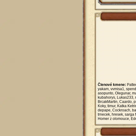
Členové kmene:
Patter
yakam, vvmisa1, spendl
asopunto, Olegunar, ma
kubahorys, Lukas233, m
BrcakMartin, Caardo, pi
Koky, timur, Katka Ket
depape, Cockroach, baro
trnecek, hresek, sarga
Homer z olomouce, E