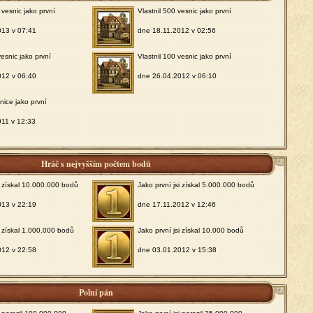
 vesnic jako první
Vlastnil 500 vesnic jako první
013 v 07:41
dne 18.11.2012 v 02:56
vesnic jako první
Vlastnil 100 vesnic jako první
012 v 06:40
dne 26.04.2012 v 06:10
snice jako první
011 v 12:33
Hráč s nejvyšším počtem bodů
si získal 10.000.000 bodů
Jako první jsi získal 5.000.000 bodů
013 v 22:19
dne 17.11.2012 v 12:46
i získal 1.000.000 bodů
Jako první jsi získal 10.000 bodů
012 v 22:58
dne 03.01.2012 v 15:38
Polní pán