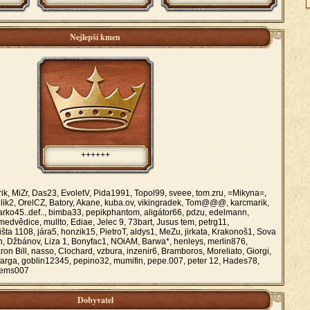
Nejlepší kmen
++++++
ik, MiZr, Das23, EvoletV, Pida1991, Topol99, sveee, tom.zru, =Mikyna=,
ik2, OrelCZ, Batory, Akane, kuba.ov, vikingradek, Tom@@@, karcmarik,
rko45..def.., bimba33, pepikphantom, aligátor66, pdzu, edelmann,
edvědice, mullto, Ediae, Jelec 9, 73bart, Jusus tem, petrg11,
šta 1108, jára5, honzik15, PietroT, aldys1, MeZu, jirkata, Krakonoš1, Sova
rin, Džbánov, Liza 1, Bonyfac1, NOiAM, Barwa*, henleys, merlin876,
n Bill, nasso, Clochard, vzbura, inzenir6, Bramboros, Moreliato, Giorgi,
 farga, goblin12345, pepino32, mumifin, pepe.007, peter 12, Hades78,
dems007
Dobyvatel