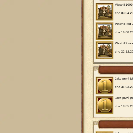
Vlastnil 1000
dne 03.04.2
Vlastnil 250 
dne 16.08.2
Vlastnil 2 ve
dne 22.12.2
Jako první j
dne 31.03.2
Jako první js
dne 18.05.2