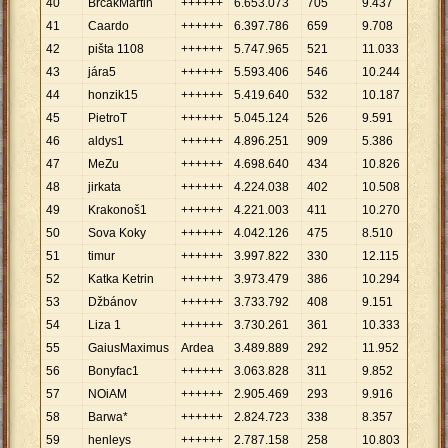
40
BrcakMartin
++++++
6
.
653
.
073
705
9
.
437
41
Caardo
++++++
6
.
397
.
786
659
9
.
708
42
pišta 1108
++++++
5
.
747
.
965
521
11
.
033
43
jára5
++++++
5
.
593
.
406
546
10
.
244
44
honzik15
++++++
5
.
419
.
640
532
10
.
187
45
PietroT
++++++
5
.
045
.
124
526
9
.
591
46
aldys1
++++++
4
.
896
.
251
909
5
.
386
47
MeZu
++++++
4
.
698
.
640
434
10
.
826
48
jirkata
++++++
4
.
224
.
038
402
10
.
508
49
Krakonoš1
++++++
4
.
221
.
003
411
10
.
270
50
Sova Koky
++++++
4
.
042
.
126
475
8
.
510
51
timur
++++++
3
.
997
.
822
330
12
.
115
52
Katka Ketrin
++++++
3
.
973
.
479
386
10
.
294
53
Džbánov
++++++
3
.
733
.
792
408
9
.
151
54
Liza 1
++++++
3
.
730
.
261
361
10
.
333
55
GaiusMaximus
Ardea
3
.
489
.
889
292
11
.
952
56
Bonyfac1
++++++
3
.
063
.
828
311
9
.
852
57
NOiAM
++++++
2
.
905
.
469
293
9
.
916
58
Barwa*
++++++
2
.
824
.
723
338
8
.
357
59
henleys
++++++
2
.
787
.
158
258
10
.
803