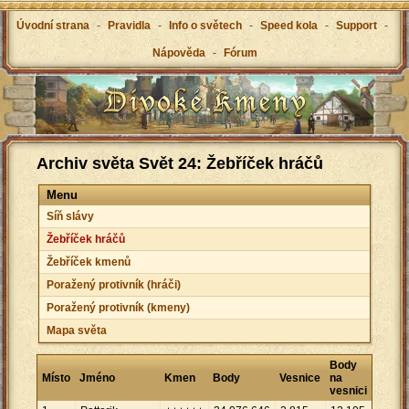
Úvodní strana
-
Pravidla
-
Info o světech
-
Speed kola
-
Support
-
Nápověda
-
Fórum
Archiv světa Svět 24: Žebříček hráčů
Menu
Síň slávy
Žebříček hráčů
Žebříček kmenů
Poražený protivník (hráči)
Poražený protivník (kmeny)
Mapa světa
Body
Místo
Jméno
Kmen
Body
Vesnice
na
vesnici