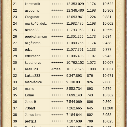
21
karcmarik
++++++
12
.
353
.
029
1
.
174
10
.
522
22
asopunto
++++++
12
.
348
.
480
1
.
198
10
.
308
23
Olegunar
++++++
12
.
093
.
941
1
.
224
9
.
881
24
marko45..def..
++++++
11
.
982
.
475
1
.
198
10
.
002
25
bimba33
++++++
11
.
793
.
953
1
.
117
10
.
559
26
pepikphantom
++++++
11
.
301
.
266
1
.
173
9
.
634
27
aligátor66
++++++
11
.
080
.
766
1
.
174
9
.
438
28
pdzu
++++++
11
.
077
.
791
1
.
133
9
.
777
29
edelmann
++++++
11
.
006
.
408
1
.
107
9
.
943
30
kubahorys
++++++
10
.
792
.
152
1
.
072
10
.
067
31
Krak123
Ardea
10
.
117
.
575
1
.
008
10
.
037
32
Lukas233
++++++
9
.
347
.
893
876
10
.
671
33
medvědice
++++++
9
.
130
.
031
926
9
.
860
34
mullto
++++++
8
.
553
.
734
893
9
.
579
35
Ediae
++++++
7
.
699
.
143
743
10
.
362
36
Jelec 9
++++++
7
.
544
.
069
806
9
.
360
37
73bart
++++++
7
.
262
.
665
645
11
.
260
38
Jusus tem
++++++
7
.
184
.
644
802
8
.
958
39
petrg11
++++++
7
.
107
.
639
709
10
.
025