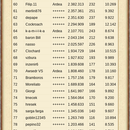
60
Filip.11
Ardea
2
.
382
.
313
232
10
.
269
61
merlin876
++++++
2
.
357
.
361
251
9
.
392
62
depape
++++++
2
.
351
.
630
237
9
.
922
63
Cockroach
++++++
2
.
294
.
909
189
12
.
142
64
k-a-m-i-l-k-a
Ardea
2
.
107
.
701
243
8
.
674
65
baron Bill
++++++
2
.
043
.
194
212
9
.
638
66
nasso
++++++
2
.
025
.
597
226
8
.
963
67
Clochard
++++++
1
.
934
.
729
184
10
.
515
68
vzbura
++++++
1
.
927
.
832
193
9
.
989
69
inzenir6
++++++
1
.
839
.
608
177
10
.
393
70
Awsedr VS
Ardea
1
.
808
.
460
178
10
.
160
71
Bramboros
++++++
1
.
757
.
156
179
9
.
817
72
Moreliato
++++++
1
.
689
.
838
164
10
.
304
73
Giorgi
++++++
1
.
641
.
997
166
9
.
892
74
trnecek
++++++
1
.
564
.
064
170
9
.
200
75
hresek
++++++
1
.
458
.
633
151
9
.
660
76
sarga farga
++++++
1
.
345
.
036
140
9
.
607
77
goblin12345
++++++
1
.
263
.
749
116
10
.
894
78
pepino32
++++++
1
.
203
.
466
141
8
.
535