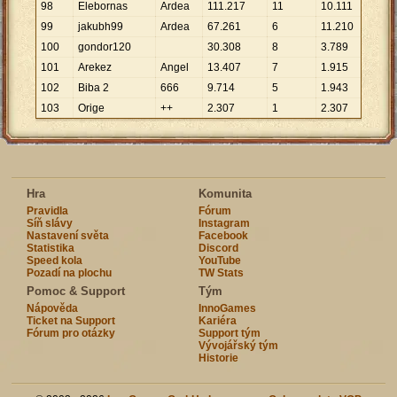
98
Elebornas
Ardea
111
.
217
11
10
.
111
99
jakubh99
Ardea
67
.
261
6
11
.
210
100
gondor120
30
.
308
8
3
.
789
101
Arekez
Angel
13
.
407
7
1
.
915
102
Biba 2
666
9
.
714
5
1
.
943
103
Orige
++
2
.
307
1
2
.
307
Hra
Komunita
Pravidla
Fórum
Síň slávy
Instagram
Nastavení světa
Facebook
Statistika
Discord
Speed kola
YouTube
Pozadí na plochu
TW Stats
Pomoc & Support
Tým
Nápověda
InnoGames
Ticket na Support
Kariéra
Fórum pro otázky
Support tým
Vývojářský tým
Historie