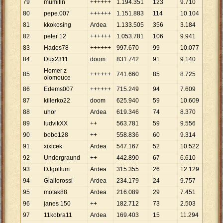
79
mumifin
++++++
1
.
194
.
351
123
9
.
710
80
pepe.007
++++++
1
.
151
.
883
114
10
.
104
81
kkokosing
Ardea
1
.
133
.
505
356
3
.
184
82
peter 12
++++++
1
.
053
.
781
106
9
.
941
83
Hades78
++++++
997
.
670
99
10
.
077
84
Dux2311
doom
831
.
742
91
9
.
140
Homer z
85
++++++
741
.
660
85
8
.
725
olomouce
86
Edems007
++++++
715
.
249
94
7
.
609
87
killerko22
doom
625
.
940
59
10
.
609
88
uhor
Ardea
619
.
346
74
8
.
370
89
ludvikXX
++
563
.
781
59
9
.
556
90
bobo128
++
558
.
836
60
9
.
314
91
xixicek
Ardea
547
.
167
52
10
.
522
92
Undergraund
++
442
.
890
67
6
.
610
93
DJgollum
Ardea
315
.
355
26
12
.
129
94
Giallorossi
Ardea
234
.
179
24
9
.
757
95
motak88
Ardea
216
.
089
29
7
.
451
96
janes 150
++
182
.
712
73
2
.
503
97
11kobra11
Ardea
169
.
403
15
11
.
294