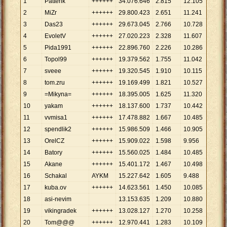
1
Patterik
++++++
34
.
076
.
646
2
.
815
12
.
105
2
MiZr
++++++
29
.
800
.
423
2
.
651
11
.
241
3
Das23
++++++
29
.
673
.
045
2
.
766
10
.
728
4
EvoletV
++++++
27
.
020
.
223
2
.
328
11
.
607
5
Pida1991
++++++
22
.
896
.
760
2
.
226
10
.
286
6
Topol99
++++++
19
.
379
.
562
1
.
755
11
.
042
7
sveee
++++++
19
.
320
.
545
1
.
910
10
.
115
8
tom.zru
++++++
19
.
169
.
499
1
.
821
10
.
527
9
=Mikyna=
++++++
18
.
395
.
005
1
.
625
11
.
320
10
yakam
++++++
18
.
137
.
600
1
.
737
10
.
442
11
vvmisa1
++++++
17
.
478
.
882
1
.
667
10
.
485
12
spendlik2
++++++
15
.
986
.
509
1
.
466
10
.
905
13
OrelCZ
++++++
15
.
909
.
022
1
.
598
9
.
956
14
Batory
++++++
15
.
560
.
025
1
.
484
10
.
485
15
Akane
++++++
15
.
401
.
172
1
.
467
10
.
498
16
Schakal
AYKM
15
.
227
.
642
1
.
605
9
.
488
17
kuba.ov
++++++
14
.
623
.
561
1
.
450
10
.
085
18
asi-nevim
13
.
153
.
635
1
.
209
10
.
880
19
vikingradek
++++++
13
.
028
.
127
1
.
270
10
.
258
20
Tom@@@
++++++
12
.
970
.
441
1
.
283
10
.
109