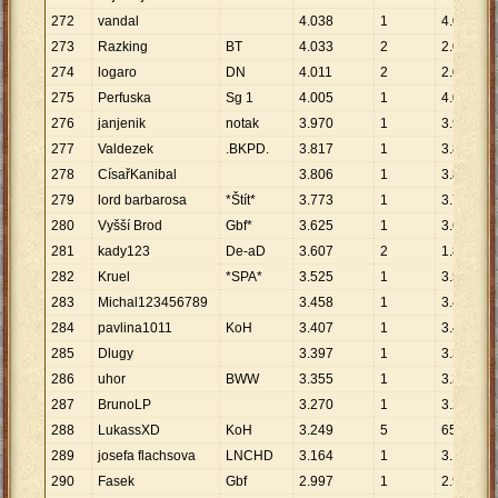
272
vandal
4
.
038
1
4
.
038
273
Razking
BT
4
.
033
2
2
.
017
274
logaro
DN
4
.
011
2
2
.
006
275
Perfuska
Sg 1
4
.
005
1
4
.
005
276
janjenik
notak
3
.
970
1
3
.
970
277
Valdezek
.BKPD.
3
.
817
1
3
.
817
278
CísařKanibal
3
.
806
1
3
.
806
279
lord barbarosa
*Štít*
3
.
773
1
3
.
773
280
Vyšší Brod
Gbf*
3
.
625
1
3
.
625
281
kady123
De-aD
3
.
607
2
1
.
804
282
Kruel
*SPA*
3
.
525
1
3
.
525
283
Michal123456789
3
.
458
1
3
.
458
284
pavlina1011
KoH
3
.
407
1
3
.
407
285
Dlugy
3
.
397
1
3
.
397
286
uhor
BWW
3
.
355
1
3
.
355
287
BrunoLP
3
.
270
1
3
.
270
288
LukassXD
KoH
3
.
249
5
650
289
josefa flachsova
LNCHD
3
.
164
1
3
.
164
290
Fasek
Gbf
2
.
997
1
2
.
997