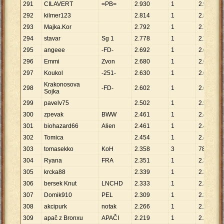
291
CILAVERT
=PB=
2
.
930
1
2
.
930
292
kilmer123
2
.
814
1
2
.
814
293
Majka.Kor
2
.
792
1
2
.
792
294
stavar
Sg 1
2
.
778
1
2
.
778
295
angeee
-FD-
2
.
692
1
2
.
692
296
Emmi
Zvon
2
.
680
1
2
.
680
297
Koukol
-251-
2
.
630
1
2
.
630
Krakonosova
298
-FD-
2
.
602
1
2
.
602
Sojka
299
pavelv75
2
.
502
1
2
.
502
300
zpevak
BWW
2
.
461
1
2
.
461
301
biohazard66
Alien
2
.
461
1
2
.
461
302
Tomica
2
.
454
1
2
.
454
303
tomasekko
KoH
2
.
358
3
786
304
Ryana
FRA
2
.
351
1
2
.
351
305
krcka88
2
.
339
1
2
.
339
306
bersek Knut
LNCHD
2
.
333
1
2
.
333
307
Domik910
PEL
2
.
309
1
2
.
309
308
akcipurk
notak
2
.
266
1
2
.
266
309
apač z Bronxu
APAČI
2
.
219
1
2
.
219