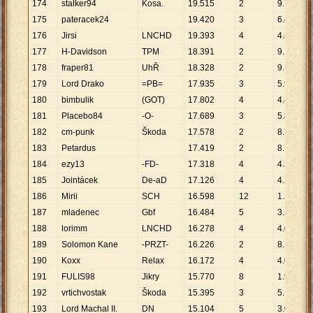
174
stalker94
Kosa.
19
.
515
2
9
.
758
175
pateracek24
19
.
420
3
6
.
473
176
Jirsi
LNCHD
19
.
393
4
4
.
848
177
H-Davidson
TPM
18
.
391
2
9
.
196
178
fraper81
UhŘ
18
.
328
2
9
.
164
179
Lord Drako
=PB=
17
.
935
3
5
.
978
180
bimbulik
(GOT)
17
.
802
4
4
.
451
181
Placebo84
-O-
17
.
689
3
5
.
896
182
cm-punk
Škoda
17
.
578
2
8
.
789
183
Petardus
17
.
419
2
8
.
710
184
ezy13
-FD-
17
.
318
4
4
.
330
185
Jointácek
De-aD
17
.
126
4
4
.
282
186
Mirii
SCH
16
.
598
12
1
.
383
187
mladenec
Gbf
16
.
484
5
3
.
297
188
lorimm
LNCHD
16
.
278
4
4
.
070
189
Solomon Kane
-PRZT-
16
.
226
2
8
.
113
190
Koxx
Relax
16
.
172
4
4
.
043
191
FULIS98
Jikry
15
.
770
8
1
.
971
192
vrtichvostak
Škoda
15
.
395
3
5
.
132
193
Lord Machal II.
DN
15
.
104
5
3
.
021