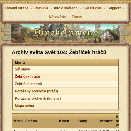
Úvodní strana
-
Pravidla
-
Info o světech
-
Speed kola
-
Support
-
Nápověda
-
Fórum
Archiv světa Svět 104: Žebříček hráčů
Menu
Síň slávy
Žebříček hráčů
Žebříček kmenů
Poražený protivník (hráči)
Poražený protivník (kmeny)
Mapa světa
Body
Místo
Jméno
Kmen
Body
Vesnice
na
vesnici