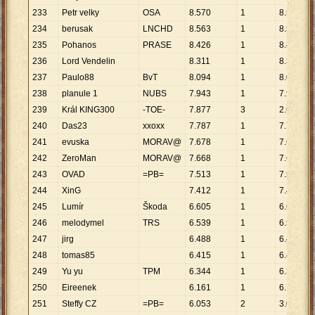
233
Petr velky
OSA
8
.
570
1
8
.
570
234
berusak
LNCHD
8
.
563
1
8
.
563
235
Pohanos
PRASE
8
.
426
1
8
.
426
236
Lord Vendelin
8
.
311
1
8
.
311
237
Paulo88
BvT
8
.
094
1
8
.
094
238
planule 1
NUBS
7
.
943
1
7
.
943
239
Král KING300
-TOE-
7
.
877
3
2
.
626
240
Das23
xxoxx
7
.
787
1
7
.
787
241
evuska
MORAV@
7
.
678
1
7
.
678
242
ZeroMan
MORAV@
7
.
668
1
7
.
668
243
OVAD
=PB=
7
.
513
1
7
.
513
244
XinG
7
.
412
1
7
.
412
245
Lumír
Škoda
6
.
605
1
6
.
605
246
melodymel
TRS
6
.
539
1
6
.
539
247
jirg
6
.
488
1
6
.
488
248
tomas85
6
.
415
1
6
.
415
249
Yu yu
TPM
6
.
344
1
6
.
344
250
Eireenek
6
.
161
1
6
.
161
251
Steffy CZ
=PB=
6
.
053
2
3
.
027