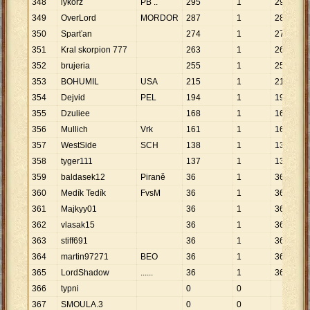
348
lykorz
PB ..
295
1
295
349
OverLord
MORDOR
287
1
287
350
Sparťan
274
1
274
351
Kral skorpion 777
263
1
263
352
brujeria
255
1
255
353
BOHUMIL
USA
215
1
215
354
Dejvid
PEL
194
1
194
355
Dzuliee
168
1
168
356
Mullich
Vrk
161
1
161
357
WestSide
SCH
138
1
138
358
tyger111
137
1
137
359
baldasek12
Piraně
36
1
36
360
Medík Tedík
FvsM
36
1
36
361
Majkyy01
36
1
36
362
vlasak15
36
1
36
363
stiff691
36
1
36
364
martin97271
BEO
36
1
36
365
LordShadow
......
36
1
36
366
typni
0
0
367
SMOULA.3
0
0