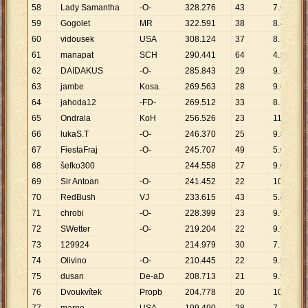
58
Lady Samantha
-O-
328
.
276
43
7
.
634
59
Gogolet
MR
322
.
591
38
8
.
489
60
vidousek
USA
308
.
124
37
8
.
328
61
manapat
SCH
290
.
441
64
4
.
538
62
DAIDAKUS
-O-
285
.
843
29
9
.
857
63
jambe
Kosa.
269
.
563
28
9
.
627
64
jahoda12
-FD-
269
.
512
33
8
.
167
65
Ondrala
KoH
256
.
526
23
11
.
153
66
lukaS.T
-O-
246
.
370
25
9
.
855
67
FiestaFraj
-O-
245
.
707
49
5
.
014
68
šefko300
244
.
558
27
9
.
058
69
Sir Antoan
-O-
241
.
452
22
10
.
975
70
RedBush
VJ
233
.
615
43
5
.
433
71
chrobi
-O-
228
.
399
23
9
.
930
72
SWetter
-O-
219
.
204
22
9
.
964
73
129924
214
.
979
30
7
.
166
74
Olivino
-O-
210
.
445
22
9
.
566
75
dusan
De-aD
208
.
713
21
9
.
939
76
Dvoukvítek
Propb
204
.
778
20
10
.
239