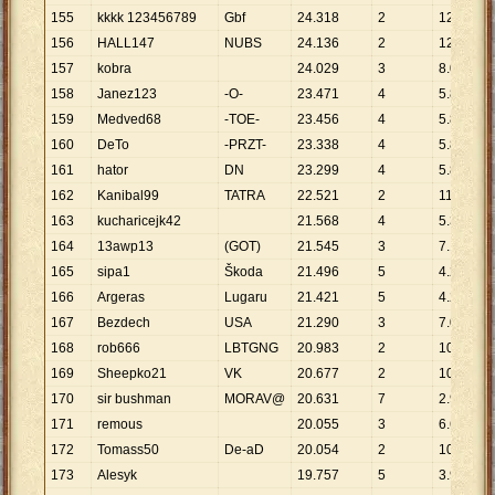
155
kkkk 123456789
Gbf
24
.
318
2
12
.
159
156
HALL147
NUBS
24
.
136
2
12
.
068
157
kobra
24
.
029
3
8
.
010
158
Janez123
-O-
23
.
471
4
5
.
868
159
Medved68
-TOE-
23
.
456
4
5
.
864
160
DeTo
-PRZT-
23
.
338
4
5
.
835
161
hator
DN
23
.
299
4
5
.
825
162
Kanibal99
TATRA
22
.
521
2
11
.
261
163
kucharicejk42
21
.
568
4
5
.
392
164
13awp13
(GOT)
21
.
545
3
7
.
182
165
sipa1
Škoda
21
.
496
5
4
.
299
166
Argeras
Lugaru
21
.
421
5
4
.
284
167
Bezdech
USA
21
.
290
3
7
.
097
168
rob666
LBTGNG
20
.
983
2
10
.
492
169
Sheepko21
VK
20
.
677
2
10
.
339
170
sir bushman
MORAV@
20
.
631
7
2
.
947
171
remous
20
.
055
3
6
.
685
172
Tomass50
De-aD
20
.
054
2
10
.
027
173
Alesyk
19
.
757
5
3
.
951