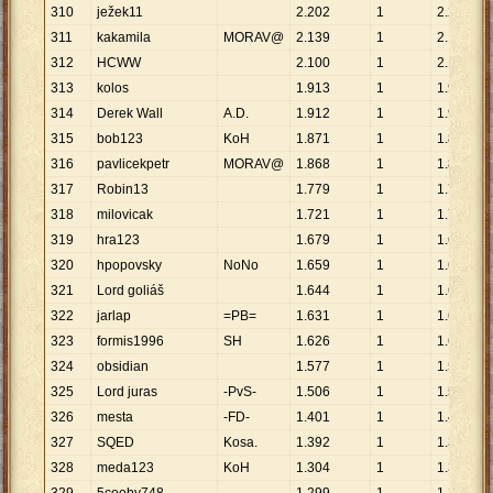
310
ježek11
2
.
202
1
2
.
202
311
kakamila
MORAV@
2
.
139
1
2
.
139
312
HCWW
2
.
100
1
2
.
100
313
kolos
1
.
913
1
1
.
913
314
Derek Wall
A.D.
1
.
912
1
1
.
912
315
bob123
KoH
1
.
871
1
1
.
871
316
pavlicekpetr
MORAV@
1
.
868
1
1
.
868
317
Robin13
1
.
779
1
1
.
779
318
milovicak
1
.
721
1
1
.
721
319
hra123
1
.
679
1
1
.
679
320
hpopovsky
NoNo
1
.
659
1
1
.
659
321
Lord goliáš
1
.
644
1
1
.
644
322
jarlap
=PB=
1
.
631
1
1
.
631
323
formis1996
SH
1
.
626
1
1
.
626
324
obsidian
1
.
577
1
1
.
577
325
Lord juras
-PvS-
1
.
506
1
1
.
506
326
mesta
-FD-
1
.
401
1
1
.
401
327
SQED
Kosa.
1
.
392
1
1
.
392
328
meda123
KoH
1
.
304
1
1
.
304