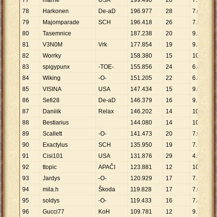
77
marne
USA
199
.
490
28
7
.
125
78
Harkonen
De-aD
196
.
977
28
7
.
035
79
Majomparade
SCH
196
.
418
26
7
.
555
80
Tasemnice
187
.
238
20
9
.
362
81
V3N0M
Vrk
177
.
854
19
9
.
361
82
Worrky
158
.
380
15
10
.
559
83
spigypunx
-TOE-
155
.
856
24
6
.
494
84
Wiking
-O-
151
.
205
22
6
.
873
85
VISINA
USA
147
.
434
15
9
.
829
86
Sefi28
De-aD
146
.
379
16
9
.
149
87
Daniiik
Relax
146
.
202
14
10
.
443
88
Bestiarius
144
.
080
14
10
.
291
89
Scallett
-O-
141
.
473
20
7
.
074
90
Exactylus
SCH
135
.
950
19
7
.
155
91
Cisi101
USA
131
.
876
29
4
.
547
92
ttopic
APAČI
123
.
881
12
10
.
323
93
Jardys
-O-
120
.
929
17
7
.
113
94
mila.h
Škoda
119
.
828
17
7
.
049
95
soldys
-O-
119
.
433
16
7
.
465
96
Gucci77
KoH
109
.
781
12
9
.
148