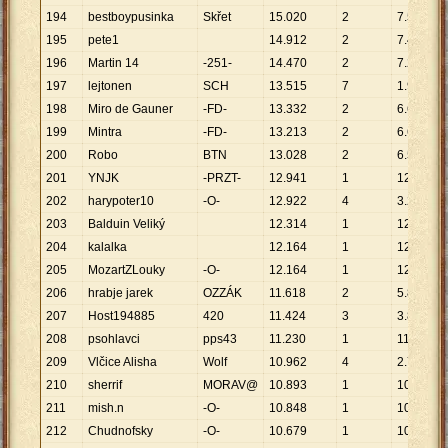
194
bestboypusinka
Skřet
15
.
020
2
7
.
510
195
pete1
14
.
912
2
7
.
456
196
Martin 14
-251-
14
.
470
2
7
.
235
197
lejtonen
SCH
13
.
515
7
1
.
931
198
Miro de Gauner
-FD-
13
.
332
2
6
.
666
199
Mintra
-FD-
13
.
213
2
6
.
607
200
Robo
BTN
13
.
028
2
6
.
514
201
YNJK
-PRZT-
12
.
941
1
12
.
941
202
harypoter10
-O-
12
.
922
4
3
.
231
203
Balduin Veliký
12
.
314
1
12
.
314
204
kalalka
12
.
164
1
12
.
164
205
MozartZLouky
-O-
12
.
164
1
12
.
164
206
hrabje jarek
OZZÁK
11
.
618
2
5
.
809
207
Host194885
420
11
.
424
3
3
.
808
208
psohlavci
pps43
11
.
230
1
11
.
230
209
Vlčice Alisha
Wolf
10
.
962
4
2
.
741
210
sherrif
MORAV@
10
.
893
1
10
.
893
211
mish.n
-O-
10
.
848
1
10
.
848
212
Chudnofsky
-O-
10
.
679
1
10
.
679