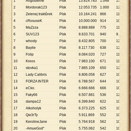
1
Angouleme
Písk
13
.
814
.
783
1
.
048
13
.
182
2
Mordorak123
Písk
12
.
053
.
735
1
.
000
12
.
054
3
Zelenej traktůrek
Písk
10
.
164
.
241
866
11
.
737
4
cRosuseK
Písk
10
.
000
.
000
914
10
.
941
5
MaZzza
Písk
8
.
888
.
888
775
11
.
470
6
SUV123
Písk
8
.
633
.
701
940
9
.
185
7
whosty
Písk
8
.
432
.
805
700
12
.
047
8
Baylie
Písk
8
.
117
.
730
638
12
.
724
9
Folip
Písk
8
.
084
.
020
727
11
.
120
10
Kreos
Písk
7
.
983
.
100
671
11
.
897
11
stovka1
Písk
7
.
885
.
109
650
12
.
131
12
Lady Calibris
Písk
6
.
806
.
058
627
10
.
855
13
FORZA INTER
Písk
6
.
788
.
567
644
10
.
541
14
eCko.
Písk
6
.
666
.
666
666
10
.
010
15
Faky66
Písk
6
.
507
.
881
536
12
.
142
16
dampa12
Písk
6
.
399
.
840
622
10
.
289
17
Alkoholyk
Písk
6
.
373
.
225
625
10
.
197
18
Qw3rTy
Písk
5
.
911
.
869
552
10
.
710
19
KerolineJane
Písk
5
.
764
.
918
562
10
.
258
20
-AmueGod*
Písk
5
.
755
.
062
542
10
.
618