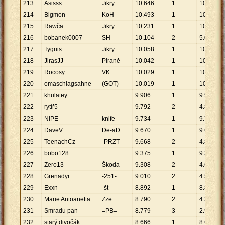
213
Asisss
Jikry
10
.
646
1
10
.
646
214
Bigmon
KoH
10
.
493
1
10
.
493
215
Rawča
Jikry
10
.
231
1
10
.
231
216
bobanek0007
SH
10
.
104
2
5
.
052
217
Tygriis
Jikry
10
.
058
1
10
.
058
218
JirasJJ
Piraně
10
.
042
1
10
.
042
219
Rocosy
VK
10
.
029
1
10
.
029
220
omaschlagsahne
(GOT)
10
.
019
1
10
.
019
221
khulatey
9
.
906
1
9
.
906
222
rytíř5
9
.
792
2
4
.
896
223
NIPE
knife
9
.
734
1
9
.
734
224
DaveV
De-aD
9
.
670
1
9
.
670
225
TeenachCz
-PRZT-
9
.
668
2
4
.
834
226
bobo128
9
.
375
1
9
.
375
227
Zero13
Škoda
9
.
308
2
4
.
654
228
Grenadyr
-251-
9
.
010
2
4
.
505
229
Exxn
-št-
8
.
892
1
8
.
892
230
Marie Antoanetta
Zze
8
.
790
2
4
.
395
231
Smradu pan
=PB=
8
.
779
3
2
.
926
232
starý divočák
8
.
666
1
8
.
666