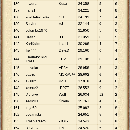
136
-=wena=-
Kosa.
34
.
358
5
6
.
872
137
hanz1
34
.
221
4
8
.
555
138
=J=O=K=E=R=
SH
34
.
199
7
4
.
886
139
Slovien
VJ
32
.
144
9
3
.
572
140
colombo1970
31
.
856
5
6
.
371
141
Drak7
-FD-
31
.
359
6
5
.
227
142
KarlKubrt
H.a.H
30
.
288
4
7
.
572
143
Ilja777
De-aD
29
.
166
6
4
.
861
Gladiator Kral
144
TPM
29
.
138
6
4
.
856
Kralu
145
bozatko
=PB=
28
.
958
8
3
.
620
146
pastič
MORAV@
28
.
602
6
4
.
767
147
avalux
KoH
27
.
918
4
6
.
980
148
kotouc2
-PRZT-
26
.
553
9
2
.
950
149
Vlčí ave
Wolf
26
.
034
12
2
.
170
150
sedlouš
Škoda
25
.
761
4
6
.
440
151
troja50
25
.
083
3
8
.
361
152
oceanista
24
.
651
5
4
.
930
153
Král Matesov
-TOE-
24
.
543
3
8
.
181
154
Bláznov
DN
24
.
520
5
4
.
904