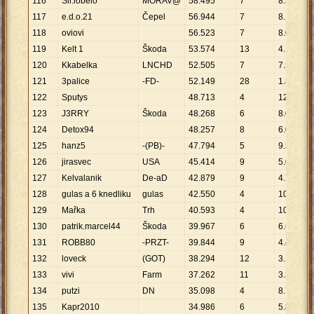
116
Sir.lobelo
MORAV@
58
.
495
7
8
.
356
117
e.d.o.21
Čepel
56
.
944
7
8
.
135
118
oviovi
56
.
523
7
8
.
075
119
Kelt 1
Škoda
53
.
574
13
4
.
121
120
Kkabelka
LNCHD
52
.
505
7
7
.
501
121
3palice
-FD-
52
.
149
28
1
.
862
122
Sputys
48
.
713
4
12
.
178
123
J3RRY
Škoda
48
.
268
6
8
.
045
124
Detox94
48
.
257
8
6
.
032
125
hanz5
-(PB)-
47
.
794
5
9
.
559
126
jirasvec
USA
45
.
414
9
5
.
046
127
Kelvalanik
De-aD
42
.
879
9
4
.
764
128
gulas a 6 knedliku
gulas
42
.
550
4
10
.
638
129
Mařka
Trh
40
.
593
4
10
.
148
130
patrik.marcel44
Škoda
39
.
967
6
6
.
661
131
ROBB80
-PRZT-
39
.
844
9
4
.
427
132
loveck
(GOT)
38
.
294
12
3
.
191
133
vivi
Farm
37
.
262
11
3
.
387
134
putzi
DN
35
.
098
4
8
.
775
135
Kapr2010
34
.
986
6
5
.
831