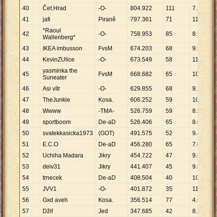
40
Čet.Hrad
-O-
804
.
922
111
7
.
252
41
jafi
Piraně
797
.
361
71
11
.
230
*Raoul
42
-O-
758
.
953
85
8
.
929
Wallenberg*
43
IKEA imbusson
FvsM
674
.
203
68
9
.
915
44
KevinZUlice
-O-
673
.
549
58
11
.
613
yasminka the
45
FvsM
668
.
682
65
10
.
287
Suneater
46
Asi vítr
-O-
629
.
855
68
9
.
263
47
TheJunkie
Kosa.
606
.
252
59
10
.
275
48
Wwww
-TMA-
526
.
759
59
8
.
928
49
sportboom
De-aD
526
.
406
65
8
.
099
50
svatekkasicka1973
(GOT)
491
.
575
52
9
.
453
51
E.C.O
De-aD
456
.
280
65
7
.
020
52
Uchiha Madara
Jikry
454
.
722
47
9
.
675
53
deiv31
Jikry
441
.
407
45
9
.
809
54
trnecek
De-aD
408
.
504
40
10
.
213
55
JVV1
-O-
401
.
872
35
11
.
482
56
Gxd aveh
Kosa.
356
.
514
77
4
.
630
57
Džif
Jed
347
.
685
42
8
.
278