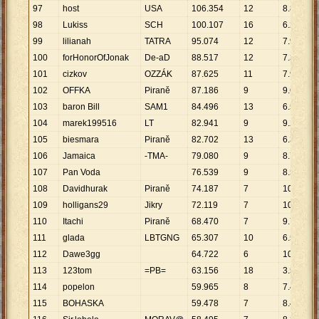
97
host
USA
106
.
354
12
8
.
863
98
Lukiss
SCH
100
.
107
16
6
.
257
99
lilianah
TATRA
95
.
074
12
7
.
923
100
forHonorOfJonak
De-aD
88
.
517
12
7
.
376
101
cizkov
OZZÁK
87
.
625
11
7
.
966
102
OFFKA
Piraně
87
.
186
9
9
.
687
103
baron Bill
SAM1
84
.
496
13
6
.
500
104
marek199516
LT
82
.
941
9
9
.
216
105
biesmara
Piraně
82
.
702
13
6
.
362
106
Jamaica
-TMA-
79
.
080
9
8
.
787
107
Pan Voda
76
.
539
9
8
.
504
108
Davidhurak
Piraně
74
.
187
7
10
.
598
109
holligans29
Jikry
72
.
119
7
10
.
303
110
Itachi
Piraně
68
.
470
7
9
.
781
111
glada
LBTGNG
65
.
307
10
6
.
531
112
Dawe3gg
64
.
722
6
10
.
787
113
123tom
=PB=
63
.
156
18
3
.
509
114
popelon
59
.
965
8
7
.
496
115
BOHASKA
59
.
478
7
8
.
497