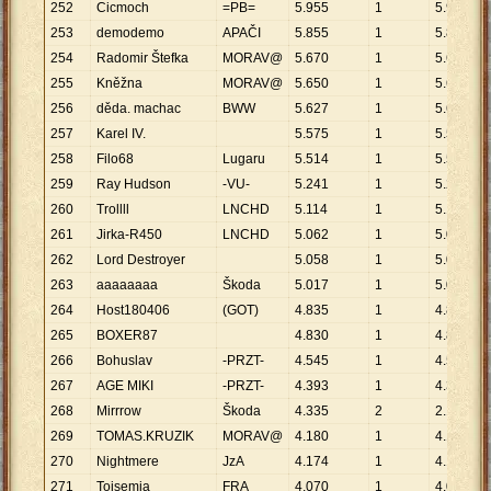
252
Cicmoch
=PB=
5
.
955
1
5
.
955
253
demodemo
APAČI
5
.
855
1
5
.
855
254
Radomir Štefka
MORAV@
5
.
670
1
5
.
670
255
Kněžna
MORAV@
5
.
650
1
5
.
650
256
děda. machac
BWW
5
.
627
1
5
.
627
257
Karel IV.
5
.
575
1
5
.
575
258
Filo68
Lugaru
5
.
514
1
5
.
514
259
Ray Hudson
-VU-
5
.
241
1
5
.
241
260
Trollll
LNCHD
5
.
114
1
5
.
114
261
Jirka-R450
LNCHD
5
.
062
1
5
.
062
262
Lord Destroyer
5
.
058
1
5
.
058
263
aaaaaaaa
Škoda
5
.
017
1
5
.
017
264
Host180406
(GOT)
4
.
835
1
4
.
835
265
BOXER87
4
.
830
1
4
.
830
266
Bohuslav
-PRZT-
4
.
545
1
4
.
545
267
AGE MIKI
-PRZT-
4
.
393
1
4
.
393
268
Mirrrow
Škoda
4
.
335
2
2
.
168
269
TOMAS.KRUZIK
MORAV@
4
.
180
1
4
.
180
270
Nightmere
JzA
4
.
174
1
4
.
174
271
Tojsemja
FRA
4
.
070
1
4
.
070