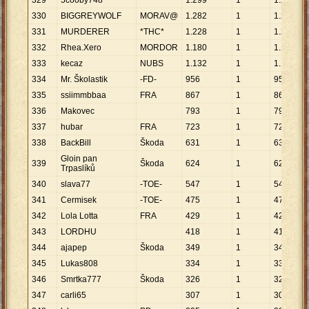
329
5cooby748
1
.
299
1
1
.
299
330
BIGGREYWOLF
MORAV@
1
.
282
1
1
.
282
331
MURDERER
*THC*
1
.
228
1
1
.
228
332
Rhea.Xero
MORDOR
1
.
180
1
1
.
180
333
kecaz
NUBS
1
.
132
1
1
.
132
334
Mr. Školastik
-FD-
956
1
956
335
ssiimmbbaa
FRA
867
1
867
336
Makovec
793
1
793
337
hubar
FRA
723
1
723
338
BackBill
Škoda
631
1
631
Gloin pan
339
Škoda
624
1
624
Trpaslíků
340
slava77
-TOE-
547
1
547
341
Cermisek
-TOE-
475
1
475
342
Lola Lotta
FRA
429
1
429
343
LORDHU
418
1
418
344
ajapep
Škoda
349
1
349
345
Lukas808
334
1
334
346
Smrtka777
Škoda
326
1
326
347
carli65
307
1
307