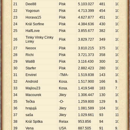
21
Dee88
Písk
5
.
103
.
027
481
10
.
609
22
Yogosun
Písk
4
.
713
.
399
454
10
.
382
23
Horava15
Písk
4
.
627
.
877
451
10
.
261
24
Král Sorfine
Písk
4
.
384
.
636
430
10
.
197
25
HalfLove
Písk
3
.
855
.
677
382
10
.
093
Tinky Vinky Cinky
26
Písk
3
.
829
.
727
349
10
.
973
Linky
27
Neoox
Písk
3
.
810
.
215
375
10
.
161
28
Richi
Písk
3
.
721
.
373
358
10
.
395
29
WatiB
Písk
3
.
116
.
430
300
10
.
388
30
Starfer
Písk
2
.
882
.
423
280
10
.
294
31
Envirel
-TMA-
1
.
519
.
838
143
10
.
628
32
Android
Kosa.
1
.
517
.
900
166
9
.
144
33
Majlou23
Kosa.
1
.
419
.
548
183
7
.
757
34
Macourek
Jikry
1
.
306
.
447
130
10
.
050
35
Tečka
-O-
1
.
259
.
800
129
9
.
766
36
hrajujá
Jikry
1
.
081
.
589
104
10
.
400
37
saša
Jikry
1
.
029
.
661
93
11
.
072
38
Král Spitka
Relax
953
.
856
94
10
.
147
39
Vena
USA
887
.
505
91
9
.
753