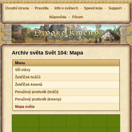
Úvodní strana
-
Pravidla
-
Info o světech
-
Speed kola
-
Support
-
Nápověda
-
Fórum
Archiv světa Svět 104: Mapa
Menu
Síň slávy
Žebříček hráčů
Žebříček kmenů
Poražený protivník (hráči)
Poražený protivník (kmeny)
Mapa světa