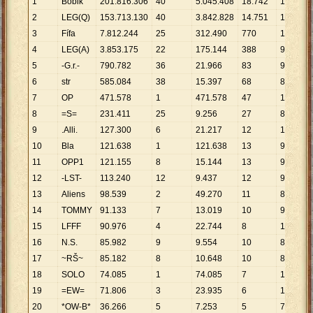
1
Bobik
201
.
816
.
306
40
5
.
045
.
408
18
.
742
10
.
768
2
LEG(Q)
153
.
713
.
130
40
3
.
842
.
828
14
.
751
10
.
421
3
Fífa
7
.
812
.
244
25
312
.
490
770
10
.
146
4
LEG(A)
3
.
853
.
175
22
175
.
144
388
9
.
931
5
-G.r.-
790
.
782
36
21
.
966
83
9
.
527
6
str
585
.
084
38
15
.
397
68
8
.
604
7
OP
471
.
578
1
471
.
578
47
10
.
034
8
=S=
231
.
411
25
9
.
256
27
8
.
571
9
.Alli.
127
.
300
6
21
.
217
12
10
.
608
10
Bla
121
.
638
1
121
.
638
13
9
.
357
11
OPP1
121
.
155
8
15
.
144
13
9
.
320
12
-LST-
113
.
240
12
9
.
437
12
9
.
437
13
Aliens
98
.
539
2
49
.
270
11
8
.
958
14
TOMMY
91
.
133
7
13
.
019
10
9
.
113
15
LFFF
90
.
976
4
22
.
744
8
11
.
372
16
N.S.
85
.
982
9
9
.
554
10
8
.
598
17
~RŠ~
85
.
182
8
10
.
648
10
8
.
518
18
SOLO
74
.
085
1
74
.
085
7
10
.
584
19
=EW=
71
.
806
3
23
.
935
6
11
.
968
20
*OW-B*
36
.
266
5
7
.
253
5
7
.
253