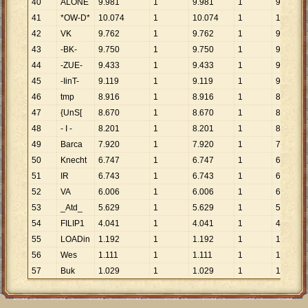
40
ALONE
9
.
981
1
9
.
981
1
9
.
981
41
*OW-D*
10
.
074
1
10
.
074
1
10
.
074
42
VK
9
.
762
1
9
.
762
1
9
.
762
43
-BK-
9
.
750
1
9
.
750
1
9
.
750
44
-ZUE-
9
.
433
1
9
.
433
1
9
.
433
45
-IinT-
9
.
119
1
9
.
119
1
9
.
119
46
tmp
8
.
916
1
8
.
916
1
8
.
916
47
{UnS[
8
.
670
1
8
.
670
1
8
.
670
48
- I -
8
.
201
1
8
.
201
1
8
.
201
49
Barca
7
.
920
1
7
.
920
1
7
.
920
50
Knecht
6
.
747
1
6
.
747
1
6
.
747
51
IR
6
.
743
1
6
.
743
1
6
.
743
52
VA
6
.
006
1
6
.
006
1
6
.
006
53
_Atd_
5
.
629
1
5
.
629
1
5
.
629
54
FILIP1
4
.
041
1
4
.
041
1
4
.
041
55
LOADin
1
.
192
1
1
.
192
1
1
.
192
56
Wes
1
.
111
1
1
.
111
1
1
.
111
57
Buk
1
.
029
1
1
.
029
1
1
.
029