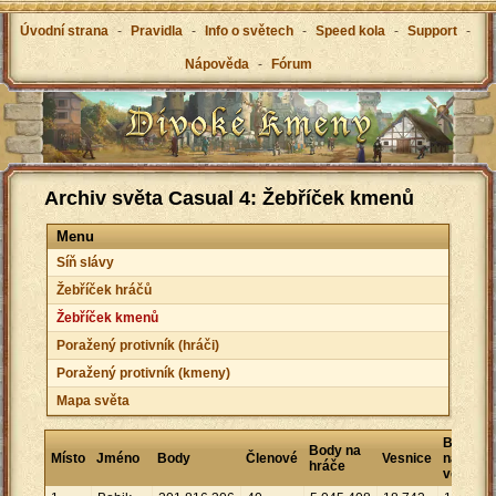
Úvodní strana
-
Pravidla
-
Info o světech
-
Speed kola
-
Support
-
Nápověda
-
Fórum
Archiv světa Casual 4: Žebříček kmenů
Menu
Síň slávy
Žebříček hráčů
Žebříček kmenů
Poražený protivník (hráči)
Poražený protivník (kmeny)
Mapa světa
Body
Body na
Místo
Jméno
Body
Členové
Vesnice
na
hráče
vesnici