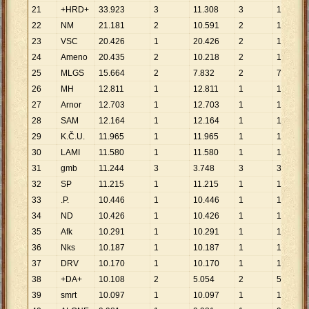
21
+HRD+
33
.
923
3
11
.
308
3
11
.
308
22
NM
21
.
181
2
10
.
591
2
10
.
591
23
VSC
20
.
426
1
20
.
426
2
10
.
213
24
Ameno
20
.
435
2
10
.
218
2
10
.
218
25
MLGS
15
.
664
2
7
.
832
2
7
.
832
26
MH
12
.
811
1
12
.
811
1
12
.
811
27
Arnor
12
.
703
1
12
.
703
1
12
.
703
28
SAM
12
.
164
1
12
.
164
1
12
.
164
29
K.Č.U.
11
.
965
1
11
.
965
1
11
.
965
30
LAMI
11
.
580
1
11
.
580
1
11
.
580
31
gmb
11
.
244
3
3
.
748
3
3
.
748
32
SP
11
.
215
1
11
.
215
1
11
.
215
33
.P.
10
.
446
1
10
.
446
1
10
.
446
34
ND
10
.
426
1
10
.
426
1
10
.
426
35
Afk
10
.
291
1
10
.
291
1
10
.
291
36
Nks
10
.
187
1
10
.
187
1
10
.
187
37
DRV
10
.
170
1
10
.
170
1
10
.
170
38
+DA+
10
.
108
2
5
.
054
2
5
.
054
39
smrt
10
.
097
1
10
.
097
1
10
.
097