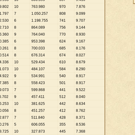
9
.
802
10
763
.
980
970
7
.
876
1
.
797
7
1
.
050
.
257
808
9
.
099
2
.
530
6
1
.
198
.
755
741
9
.
707
2
.
710
8
864
.
089
756
9
.
144
6
.
360
9
764
.
040
770
8
.
930
0
.
385
6
953
.
398
624
9
.
167
0
.
261
8
700
.
033
685
8
.
176
0
.
514
8
676
.
314
674
8
.
027
4
.
336
10
529
.
434
610
8
.
679
1
.
073
10
484
.
107
584
8
.
290
4
.
922
9
534
.
991
540
8
.
917
7
.
385
8
558
.
423
501
8
.
917
9
.
073
7
599
.
868
441
9
.
522
6
.
702
9
457
.
411
512
8
.
040
6
.
253
10
381
.
625
442
8
.
634
0
.
056
8
451
.
257
412
8
.
762
2
.
877
7
511
.
840
428
8
.
371
0
.
276
5
606
.
055
355
8
.
536
8
.
725
10
327
.
873
445
7
.
368