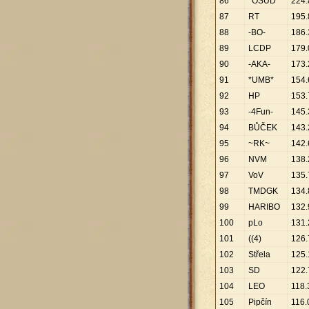
86
*OSUD*
224
.
87
RT
195
.
88
-BO-
186
.
89
LCDP
179
.
90
-AKA-
173
.
91
*UMB*
154
.
92
HP
153
.
93
-4Fun-
145
.
94
BŮČEK
143
.
95
~RK~
142
.
96
NVM
138
.
97
VoV
135
.
98
TMDGK
134
.
99
HARIBO
132
.
100
pLo
131
.
101
((4)
126
.
102
Střela
125
.
103
SD
122
.
104
LEO
118
.
105
Pipčín
116
.