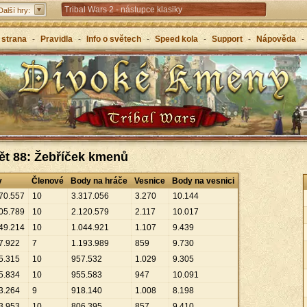
Tribal Wars 2 - nástupce klasiky
Další hry:
Forge of Empires – strategicky napříč věky
 strana
-
Pravidla
-
Info o světech
-
Speed kola
-
Support
-
Nápověda
-
Grepolis – vybuduj svou říši v antickém Řecku
ět 88: Žebříček kmenů
y
Členové
Body na hráče
Vesnice
Body na vesnici
70
.
557
10
3
.
317
.
056
3
.
270
10
.
144
05
.
789
10
2
.
120
.
579
2
.
117
10
.
017
49
.
214
10
1
.
044
.
921
1
.
107
9
.
439
7
.
922
7
1
.
193
.
989
859
9
.
730
5
.
315
10
957
.
532
1
.
029
9
.
305
5
.
834
10
955
.
583
947
10
.
091
3
.
264
9
918
.
140
1
.
008
8
.
198
3
.
953
10
806
.
395
857
9
.
410