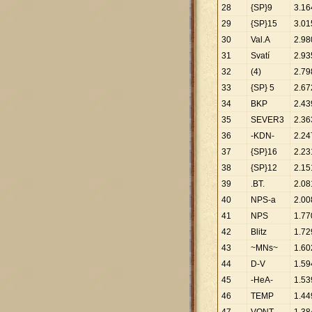
28
{SP}9
3
.
16
29
{SP}15
3
.
01
30
Val.A
2
.
98
31
Svatí
2
.
93
32
(4)
2
.
79
33
{SP} 5
2
.
67
34
BKP
2
.
43
35
SEVER3
2
.
36
36
-KDN-
2
.
24
37
{SP}16
2
.
23
38
{SP}12
2
.
15
39
.BT.
2
.
08
40
NPS-a
2
.
00
41
NPS
1
.
77
42
Blitz
1
.
72
43
~MNs~
1
.
60
44
D-V
1
.
59
45
-HeA-
1
.
53
46
TEMP
1
.
44