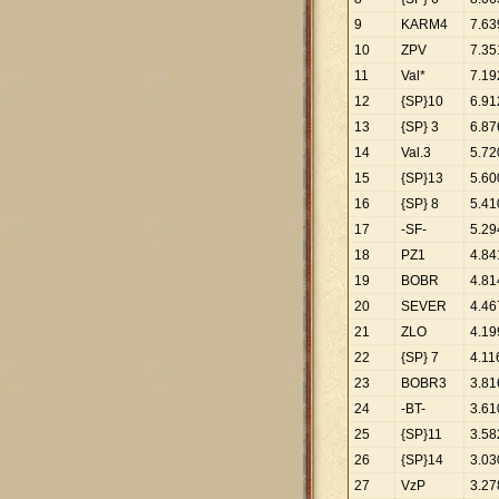
9
KARM4
7
.
63
10
ZPV
7
.
35
11
Val*
7
.
19
12
{SP}10
6
.
91
13
{SP} 3
6
.
87
14
Val.3
5
.
72
15
{SP}13
5
.
60
16
{SP} 8
5
.
41
17
-SF-
5
.
29
18
PZ1
4
.
84
19
BOBR
4
.
81
20
SEVER
4
.
46
21
ZLO
4
.
19
22
{SP} 7
4
.
11
23
BOBR3
3
.
81
24
-BT-
3
.
61
25
{SP}11
3
.
58
26
{SP}14
3
.
03
27
VzP
3
.
27