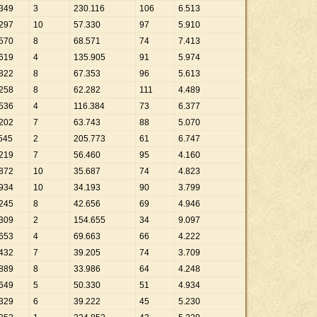
349
3
230
.
116
106
6
.
513
297
10
57
.
330
97
5
.
910
570
8
68
.
571
74
7
.
413
619
4
135
.
905
91
5
.
974
822
8
67
.
353
96
5
.
613
258
8
62
.
282
111
4
.
489
536
4
116
.
384
73
6
.
377
202
7
63
.
743
88
5
.
070
545
2
205
.
773
61
6
.
747
219
7
56
.
460
95
4
.
160
872
10
35
.
687
74
4
.
823
934
10
34
.
193
90
3
.
799
245
8
42
.
656
69
4
.
946
309
2
154
.
655
34
9
.
097
653
4
69
.
663
66
4
.
222
432
7
39
.
205
74
3
.
709
889
8
33
.
986
64
4
.
248
649
5
50
.
330
51
4
.
934
329
6
39
.
222
45
5
.
230