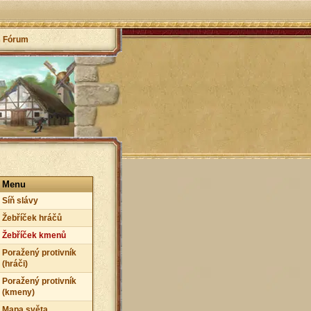
Fórum
Menu
Síň slávy
Žebříček hráčů
Žebříček kmenů
Poražený protivník
(hráči)
Poražený protivník
(kmeny)
Mapa světa