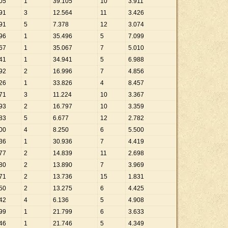
05
1
39
.
105
10
3
.
911
91
3
12
.
564
11
3
.
426
91
5
7
.
378
12
3
.
074
96
1
35
.
496
5
7
.
099
67
1
35
.
067
7
5
.
010
41
1
34
.
941
5
6
.
988
92
2
16
.
996
7
4
.
856
26
1
33
.
826
4
8
.
457
71
3
11
.
224
10
3
.
367
93
2
16
.
797
10
3
.
359
83
5
6
.
677
12
2
.
782
00
4
8
.
250
6
5
.
500
36
1
30
.
936
7
4
.
419
77
2
14
.
839
11
2
.
698
80
2
13
.
890
7
3
.
969
71
2
13
.
736
15
1
.
831
50
2
13
.
275
6
4
.
425
42
4
6
.
136
5
4
.
908
99
1
21
.
799
6
3
.
633
46
1
21
.
746
5
4
.
349