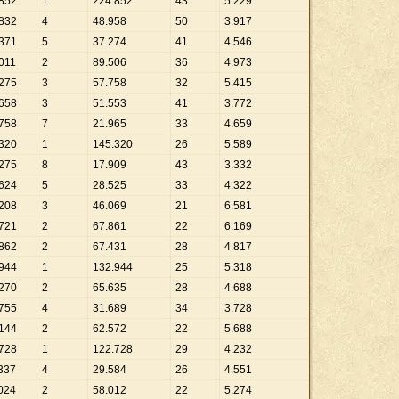
852
1
224
.
852
43
5
.
229
832
4
48
.
958
50
3
.
917
371
5
37
.
274
41
4
.
546
011
2
89
.
506
36
4
.
973
275
3
57
.
758
32
5
.
415
658
3
51
.
553
41
3
.
772
758
7
21
.
965
33
4
.
659
320
1
145
.
320
26
5
.
589
275
8
17
.
909
43
3
.
332
624
5
28
.
525
33
4
.
322
208
3
46
.
069
21
6
.
581
721
2
67
.
861
22
6
.
169
862
2
67
.
431
28
4
.
817
944
1
132
.
944
25
5
.
318
270
2
65
.
635
28
4
.
688
755
4
31
.
689
34
3
.
728
144
2
62
.
572
22
5
.
688
728
1
122
.
728
29
4
.
232
337
4
29
.
584
26
4
.
551
024
2
58
.
012
22
5
.
274