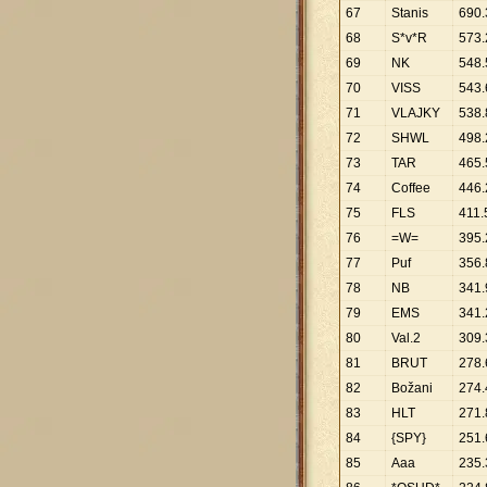
67
Stanis
690
.
68
S*v*R
573
.
69
NK
548
.
70
VISS
543
.
71
VLAJKY
538
.
72
SHWL
498
.
73
TAR
465
.
74
Coffee
446
.
75
FLS
411
.
76
=W=
395
.
77
Puf
356
.
78
NB
341
.
79
EMS
341
.
80
Val.2
309
.
81
BRUT
278
.
82
Božani
274
.
83
HLT
271
.
84
{SPY}
251
.
85
Aaa
235
.