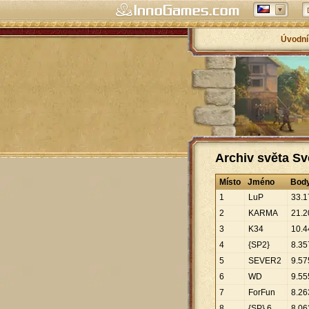
Úvodní
Archiv světa Sv
Místo
Jméno
Bod
1
LuP
33
.
1
2
KARMA
21
.
2
3
K34
10
.
4
4
{SP2}
8
.
35
5
SEVER2
9
.
57
6
WD
9
.
55
7
ForFun
8
.
26
8
{SP} 6
8
.
06