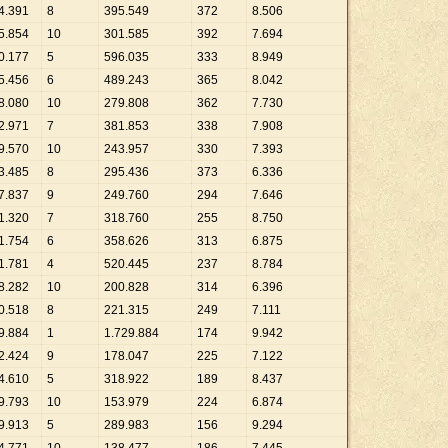
4
.
391
8
395
.
549
372
8
.
506
5
.
854
10
301
.
585
392
7
.
694
0
.
177
5
596
.
035
333
8
.
949
5
.
456
6
489
.
243
365
8
.
042
8
.
080
10
279
.
808
362
7
.
730
2
.
971
7
381
.
853
338
7
.
908
9
.
570
10
243
.
957
330
7
.
393
3
.
485
8
295
.
436
373
6
.
336
7
.
837
9
249
.
760
294
7
.
646
1
.
320
7
318
.
760
255
8
.
750
1
.
754
6
358
.
626
313
6
.
875
1
.
781
4
520
.
445
237
8
.
784
8
.
282
10
200
.
828
314
6
.
396
0
.
518
8
221
.
315
249
7
.
111
9
.
884
1
1
.
729
.
884
174
9
.
942
2
.
424
9
178
.
047
225
7
.
122
4
.
610
5
318
.
922
189
8
.
437
9
.
793
10
153
.
979
224
6
.
874
9
.
913
5
289
.
983
156
9
.
294