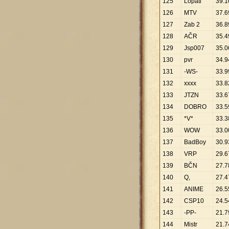
125
Lopati
39
.
1
126
MTV
37
.
6
127
Zab 2
36
.
8
128
AČR
35
.
4
129
Jsp007
35
.
0
130
pvr
34
.
9
131
-WS-
33
.
9
132
xxxx
33
.
8
133
JTZN
33
.
6
134
DOBRO
33
.
5
135
*V*
33
.
3
136
WOW
33
.
0
137
BadBoy
30
.
9
138
VRP
29
.
6
139
BČN
27
.
7
140
Q,
27
.
4
141
ANIME
26
.
5
142
CSP10
24
.
5
143
-PP-
21
.
7
144
Mistr
21
.
7