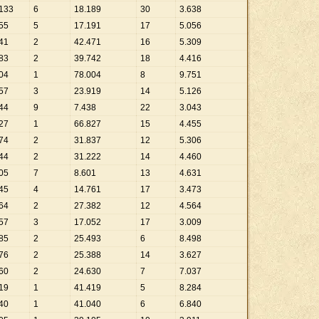
133
6
18
.
189
30
3
.
638
55
5
17
.
191
17
5
.
056
41
2
42
.
471
16
5
.
309
83
2
39
.
742
18
4
.
416
04
1
78
.
004
8
9
.
751
57
3
23
.
919
14
5
.
126
44
9
7
.
438
22
3
.
043
27
1
66
.
827
15
4
.
455
74
2
31
.
837
12
5
.
306
44
2
31
.
222
14
4
.
460
05
7
8
.
601
13
4
.
631
45
4
14
.
761
17
3
.
473
64
2
27
.
382
12
4
.
564
57
3
17
.
052
17
3
.
009
85
2
25
.
493
6
8
.
498
76
2
25
.
388
14
3
.
627
60
2
24
.
630
7
7
.
037
19
1
41
.
419
5
8
.
284
40
1
41
.
040
6
6
.
840