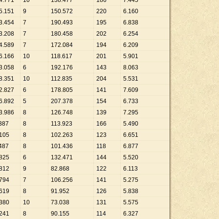
4
.
771
10
138
.
477
186
7
.
445
5
.
151
9
150
.
572
220
6
.
160
3
.
454
7
190
.
493
195
6
.
838
3
.
208
7
180
.
458
202
6
.
254
4
.
589
7
172
.
084
194
6
.
209
6
.
166
10
118
.
617
201
5
.
901
3
.
058
6
192
.
176
143
8
.
063
8
.
351
10
112
.
835
204
5
.
531
2
.
827
6
178
.
805
141
7
.
609
6
.
892
5
207
.
378
154
6
.
733
3
.
986
8
126
.
748
139
7
.
295
387
8
113
.
923
166
5
.
490
105
8
102
.
263
123
6
.
651
487
8
101
.
436
118
6
.
877
825
6
132
.
471
144
5
.
520
812
9
82
.
868
122
6
.
113
794
7
106
.
256
141
5
.
275
619
8
91
.
952
126
5
.
838
380
10
73
.
038
131
5
.
575
241
8
90
.
155
114
6
.
327