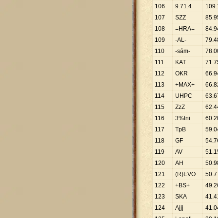
106
9.71.4
109
.
107
SZZ
85
.
9
108
=HRA=
84
.
9
109
-AL-
79
.
4
110
-sám-
78
.
0
111
KAT
71
.
7
112
OKR
66
.
9
113
+MAX+
66
.
8
114
UHPC
63
.
6
115
ZzZ
62
.
4
116
3%tni
60
.
2
117
TpB
59
.
0
118
GF
54
.
7
119
AV
51
.
1
120
AH
50
.
9
121
(R)EVO
50
.
7
122
+BS+
49
.
2
123
SKA
41
.
4
124
Ajjj
41
.
0