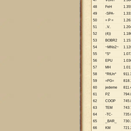
47
VONT
1
.
38
48
FeH
1
.
35
49
-SPA-
1
.
33
50
= P =
1
.
26
51
..V..
1
.
20
52
(4))
1
.
18
53
BOBR2
1
.
15
54
~MNs2~
1
.
12
55
*S*
1
.
07
56
EPU
1
.
03
57
MH
1
.
01
58
*RtUn*
911
.
59
=FG=
818
.
60
jedeme
811
.
61
PZ
794
.
62
COOP
745
.
63
TEM
743
.
64
-TC-
735
.
65
_BAR_
730
.
66
KM
721
.