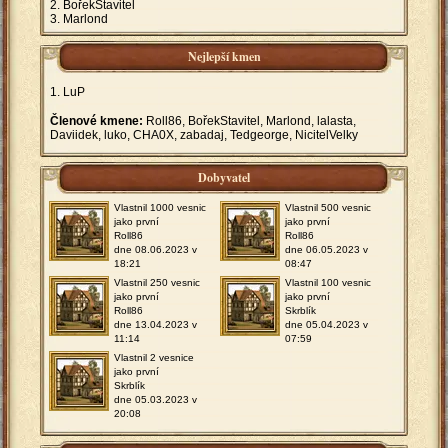
BořekStavitel
Marlond
Nejlepší kmen
LuP
Členové kmene:
Roll86, BořekStavitel, Marlond, lalasta,
Daviidek, luko, CHA0X, zabadaj, Tedgeorge, NicitelVelky
Dobyvatel
Vlastnil 1000 vesnic
Vlastnil 500 vesnic
jako první
jako první
Roll86
Roll86
dne 08.06.2023 v
dne 06.05.2023 v
18:21
08:47
Vlastnil 250 vesnic
Vlastnil 100 vesnic
jako první
jako první
Roll86
Skrblík
dne 13.04.2023 v
dne 05.04.2023 v
11:14
07:59
Vlastnil 2 vesnice
jako první
Skrblík
dne 05.03.2023 v
20:08