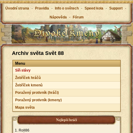
Úvodní strana
-
Pravidla
-
Info o světech
-
Speed kola
-
Support
-
Nápověda
-
Fórum
Archiv světa Svět 88
Menu
Síň slávy
Žebříček hráčů
Žebříček kmenů
Poražený protivník (hráči)
Poražený protivník (kmeny)
Mapa světa
Nejlepší hráči
Roll86