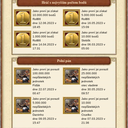
Hráč s nejvyšším počtem bodů
Jako první jsi získal
Jako první jsi získal
10.000.000 bodů
5.000.000 bodů
Roll86
Roll86
dne 12.06.2023 v
dne 16.05.2023 v
18:45
15:09
Jako první jsi získal
Jako první jsi získal
1.000.000 bodů
10.000 bodů
Roll86
Skrblík
dne 14.04.2023 v
dne 06.03.2023 v
17:31
05:00
Polní pán
Jako první jsi porazil
Jako první jsi porazil
100.000.000
25.000.000
nepřátelských
nepřátelských
jednotek
jednotek
Fíďák
otec vladimir
dne 22.07.2023 v
dne 30.05.2023 v
00:47
09:57
Jako první jsi porazil
Jako první jsi porazil
5.000.000
10.000
nepřátelských
nepřátelských
jednotek
jednotek
Daninho
Cruelko
dne 09.05.2023 v
dne 07.03.2023 v
15:47
21:36