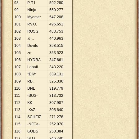
98
P-T-I
592
.
280
99
Ninja
550
.
277
100
Myomer
547
.
208
101
P.V.O.
496
.
651
102
ROS 2
483
.
753
103
.g....
440
.
963
104
Devils
358
.
515
105
zn
353
.
523
106
HYDRA
347
.
661
107
Lopati
343
.
220
108
*DIV*
339
.
131
109
P.B.
325
.
336
110
DNL
319
.
779
111
-SOS-
313
.
732
112
KK
307
.
907
113
-KsZ-
305
.
640
114
SCHEIZ
271
.
278
115
-NFGa-
252
.
970
116
GODS
250
.
384
117
SLO
246
.
740