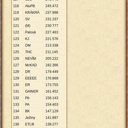
118
AtuPB
245
.
472
119
KRÁKRÁ
237
.
998
120
SV
231
.
337
121
(M)
230
.
777
122
Palouk
227
.
463
123
KJ
221
.
576
124
DM
213
.
338
125
THC
211
.
145
126
NEVÍM
205
.
222
127
McKAD
182
.
366
128
DR
179
.
449
129
EEEEE
176
.
868
130
ER
173
.
755
131
GAINER
161
.
452
132
Pb
156
.
143
133
PA
154
.
403
134
BK
147
.
129
135
Ježiny
141
.
897
136
ETLIII
138
.
277