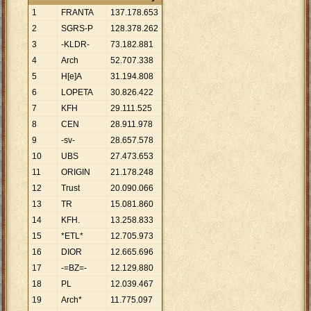
1
FRANTA
137
.
178
.
653
2
SGRS-P
128
.
378
.
262
3
-KLDR-
73
.
182
.
881
4
Arch
52
.
707
.
338
5
H[e]A
31
.
194
.
808
6
LOPETA
30
.
826
.
422
7
KFH
29
.
111
.
525
8
CEN
28
.
911
.
978
9
-sv-
28
.
657
.
578
10
UBS
27
.
473
.
653
11
ORIGIN
21
.
178
.
248
12
Trust
20
.
090
.
066
13
TR
15
.
081
.
860
14
KFH.
13
.
258
.
833
15
*ETL*
12
.
705
.
973
16
DIOR
12
.
665
.
696
17
-=BZ=-
12
.
129
.
880
18
PL
12
.
039
.
467
19
Arch*
11
.
775
.
097