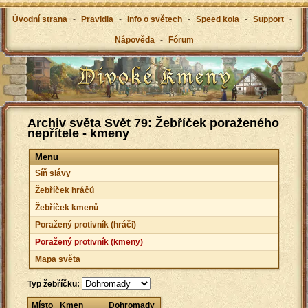
Úvodní strana
-
Pravidla
-
Info o světech
-
Speed kola
-
Support
-
Nápověda
-
Fórum
Archiv světa Svět 79: Žebříček poraženého
nepřítele - kmeny
Menu
Síň slávy
Žebříček hráčů
Žebříček kmenů
Poražený protivník (hráči)
Poražený protivník (kmeny)
Mapa světa
Typ žebříčku:
Místo
Kmen
Dohromady