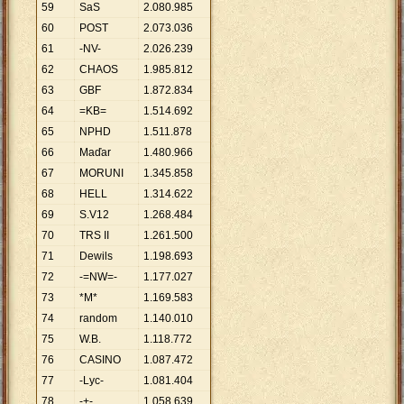
59
SaS
2
.
080
.
985
60
POST
2
.
073
.
036
61
-NV-
2
.
026
.
239
62
CHAOS
1
.
985
.
812
63
GBF
1
.
872
.
834
64
=KB=
1
.
514
.
692
65
NPHD
1
.
511
.
878
66
Maďar
1
.
480
.
966
67
MORUNI
1
.
345
.
858
68
HELL
1
.
314
.
622
69
S.V12
1
.
268
.
484
70
TRS II
1
.
261
.
500
71
Dewils
1
.
198
.
693
72
-=NW=-
1
.
177
.
027
73
*M*
1
.
169
.
583
74
random
1
.
140
.
010
75
W.B.
1
.
118
.
772
76
CASINO
1
.
087
.
472
77
-Lyc-
1
.
081
.
404
78
-+-
1
.
058
.
639