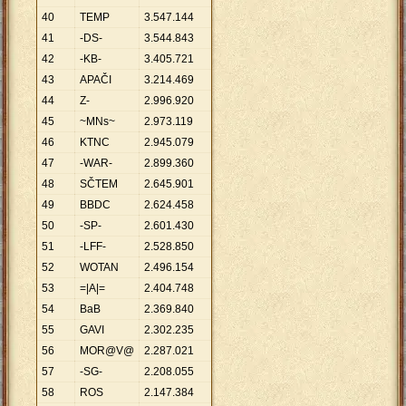
40
TEMP
3
.
547
.
144
41
-DS-
3
.
544
.
843
42
-KB-
3
.
405
.
721
43
APAČI
3
.
214
.
469
44
Z-
2
.
996
.
920
45
~MNs~
2
.
973
.
119
46
KTNC
2
.
945
.
079
47
-WAR-
2
.
899
.
360
48
SČTEM
2
.
645
.
901
49
BBDC
2
.
624
.
458
50
-SP-
2
.
601
.
430
51
-LFF-
2
.
528
.
850
52
WOTAN
2
.
496
.
154
53
=|A|=
2
.
404
.
748
54
BaB
2
.
369
.
840
55
GAVI
2
.
302
.
235
56
MOR@V@
2
.
287
.
021
57
-SG-
2
.
208
.
055
58
ROS
2
.
147
.
384