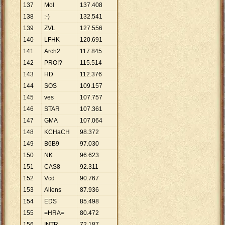
137
Mol
137
.
408
138
:-)
132
.
541
139
ZVL
127
.
556
140
LFHK
120
.
691
141
Arch2
117
.
845
142
PRO!?
115
.
514
143
HD
112
.
376
144
SOS
109
.
157
145
ves
107
.
757
146
STAR
107
.
361
147
GMA
107
.
064
148
KCHaCH
98
.
372
149
B6B9
97
.
030
150
NK
96
.
623
151
CAS8
92
.
311
152
Vcd
90
.
767
153
Aliens
87
.
936
154
EDS
85
.
498
155
=HRA=
80
.
472
156
INTR
72
.
187