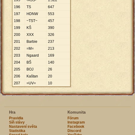
195
-ASS-
1
.
522
196
TS
647
197
HDNW
553
198
~TST~
457
199
KŠ
390
200
XXX
326
201
Barbie
237
202
=M=
213
203
Ngaard
169
204
BŠ
140
205
BOJ
26
206
Kaštan
20
207
=UV=
10
Hra
Komunita
Pravidla
Fórum
Síň slávy
Instagram
Nastavení světa
Facebook
Statistika
Discord