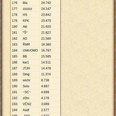
176
Bla
24
.
742
177
zzzzzz
24
.
147
178
HS
23
.
842
179
KPK
23
.
475
180
Akl
21
.
925
181
*Š*
21
.
827
182
AD
21
.
580
183
ŘMR
18
.
380
184
UWUOWO
16
.
797
185
BB
15
.
585
186
kar1
14
.
511
187
JTJH
14
.
476
188
Omg
11
.
374
189
wichr
8
.
738
190
Solo
4
.
887
191
~SC~
4
.
699
192
zlžm
4
.
176
193
VČN2
3
.
089
194
Asdf
2
.
577