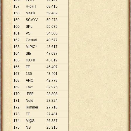
157
H(o)TI
68
.
415
158
Mazík
59
.
482
159
SČVYV
59
.
273
160
SPL
55
.
675
161
VS.
54
.
505
162
Casual
49
.
577
163
MlPtC*
48
.
617
164
Stb
47
.
637
165
!KOH!
45
.
819
166
FF
45
.
407
167
135
43
.
401
168
ANO
42
.
778
169
Fakt
32
.
975
170
-PFF-
28
.
808
171
Ngld
27
.
824
172
Rimmer
27
.
718
173
TE
27
.
481
174
M@S
26
.
387
175
NS
25
.
315