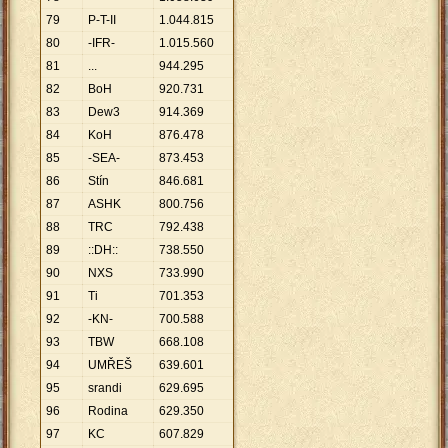
79
P-T-II
1
.
044
.
815
80
-IFR-
1
.
015
.
560
81
...
944
.
295
82
BoH
920
.
731
83
Dew3
914
.
369
84
KoH
876
.
478
85
-SEA-
873
.
453
86
Stín
846
.
681
87
ASHK
800
.
756
88
TRC
792
.
438
89
::DH::
738
.
550
90
NXS
733
.
990
91
Ti
701
.
353
92
-KN-
700
.
588
93
TBW
668
.
108
94
UMŘEŠ
639
.
601
95
srandi
629
.
695
96
Rodina
629
.
350
97
KC
607
.
829