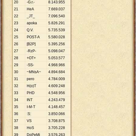
20
-G.r.-
8
.
143
.
955
21
HeA
7
.
669
.
037
22
_JT_
7
.
096
.
540
23
apoka
5
.
826
.
291
24
Q.V.
5
.
735
.
539
25
POST-A
5
.
580
.
028
26
[B2P]
5
.
395
.
256
27
-RzP-
5
.
098
.
047
28
+OT+
5
.
053
.
577
29
-SS-
4
.
968
.
966
30
~MNsA~
4
.
894
.
684
31
pero
4
.
784
.
009
32
H(o)T
4
.
609
.
248
33
PHD
4
.
548
.
956
34
INT
4
.
243
.
479
35
I-M-T
4
.
148
.
457
36
:S:
3
.
850
.
066
37
VS
3
.
708
.
875
38
HoS
3
.
705
.
228
39
DoPeMi
3
.
576
.
263