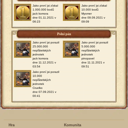
Jako první jsi získal
Jako první jsi získal
1.000.000 bodů
10.000 bodů
jack komora
Myomer
dne 01.11.2021 v
dne 09.09.2021 v
06:23
09:09
Polní pán
Jako první jsi porazil
Jako první jsi porazil
25.000.000
5.000.000
nepřátelských
nepřátelských
jednotek
jednotek
jack komora
pinopavel
dne 11.12.2021 v
dne 11.11.2021 v
03:54
09:51
Jako první jsi porazil
10.000
nepřátelských
jednotek
Cruelko
dne 07.09.2021 v
00:41
Hra
Komunita