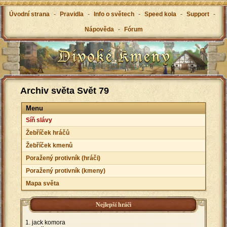
Úvodní strana
-
Pravidla
-
Info o světech
-
Speed kola
-
Support
-
Nápověda
-
Fórum
Archiv světa Svět 79
Menu
Síň slávy
Žebříček hráčů
Žebříček kmenů
Poražený protivník (hráči)
Poražený protivník (kmeny)
Mapa světa
Nejlepší hráči
jack komora