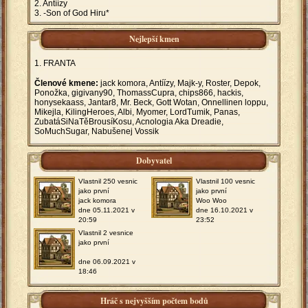
Antíízy
-Son of God Hiru*
Nejlepší kmen
FRANTA
Členové kmene:
jack komora, Antíízy, Majk-y, Roster, Depok,
Ponožka, gigivany90, ThomassCupra, chips866, hackis,
honysekaass, Jantar8, Mr. Beck, Gott Wotan, Onnellinen loppu,
Mikejla, KilingHeroes, Albi, Myomer, LordTumik, Panas,
ZubatáSiNaTěBrousíKosu, Acnologia Aka Dreadie,
SoMuchSugar, Nabušenej Vossik
Dobyvatel
Vlastnil 250 vesnic
Vlastnil 100 vesnic
jako první
jako první
jack komora
Woo Woo
dne 05.11.2021 v
dne 16.10.2021 v
20:59
23:52
Vlastnil 2 vesnice
jako první
dne 06.09.2021 v
18:46
Hráč s nejvyšším počtem bodů