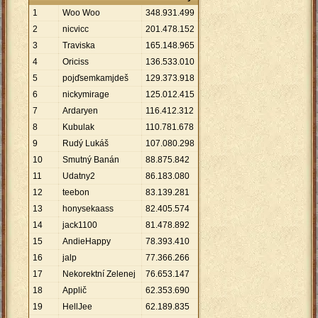
1
Woo Woo
348
.
931
.
499
2
nicvicc
201
.
478
.
152
3
Traviska
165
.
148
.
965
4
Oriciss
136
.
533
.
010
5
pojďsemkamjdeš
129
.
373
.
918
6
nickymirage
125
.
012
.
415
7
Ardaryen
116
.
412
.
312
8
Kubulak
110
.
781
.
678
9
Rudý Lukáš
107
.
080
.
298
10
Smutný Banán
88
.
875
.
842
11
Udatny2
86
.
183
.
080
12
teebon
83
.
139
.
281
13
honysekaass
82
.
405
.
574
14
jack1100
81
.
478
.
892
15
AndieHappy
78
.
393
.
410
16
jalp
77
.
366
.
266
17
Nekorektní Zelenej
76
.
653
.
147
18
Applič
62
.
353
.
690
19
HellJee
62
.
189
.
835