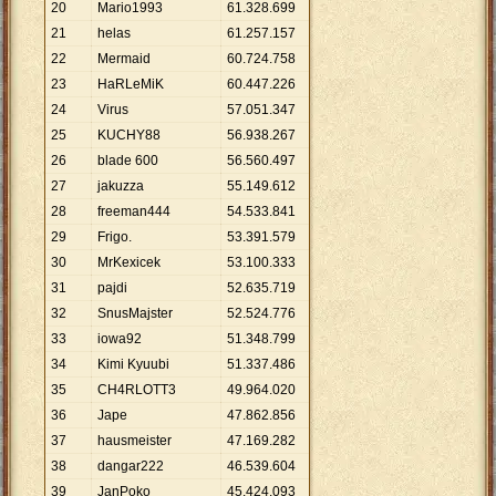
20
Mario1993
61
.
328
.
699
21
helas
61
.
257
.
157
22
Mermaid
60
.
724
.
758
23
HaRLeMiK
60
.
447
.
226
24
Virus
57
.
051
.
347
25
KUCHY88
56
.
938
.
267
26
blade 600
56
.
560
.
497
27
jakuzza
55
.
149
.
612
28
freeman444
54
.
533
.
841
29
Frigo.
53
.
391
.
579
30
MrKexicek
53
.
100
.
333
31
pajdi
52
.
635
.
719
32
SnusMajster
52
.
524
.
776
33
iowa92
51
.
348
.
799
34
Kimi Kyuubi
51
.
337
.
486
35
CH4RLOTT3
49
.
964
.
020
36
Jape
47
.
862
.
856
37
hausmeister
47
.
169
.
282
38
dangar222
46
.
539
.
604
39
JanPoko
45
.
424
.
093