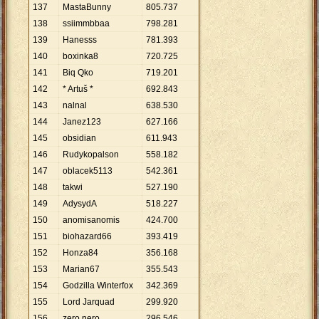
137
MastaBunny
805
.
737
138
ssiimmbbaa
798
.
281
139
Hanesss
781
.
393
140
boxinka8
720
.
725
141
Biq Qko
719
.
201
142
* Artuš *
692
.
843
143
nalnal
638
.
530
144
Janez123
627
.
166
145
obsidian
611
.
943
146
Rudykopalson
558
.
182
147
oblacek5113
542
.
361
148
takwi
527
.
190
149
AdysydA
518
.
227
150
anomisanomis
424
.
700
151
biohazard66
393
.
419
152
Honza84
356
.
168
153
Marian67
355
.
543
154
Godzilla Winterfox
342
.
369
155
Lord Jarquad
299
.
920
156
zero.nero
296
.
546