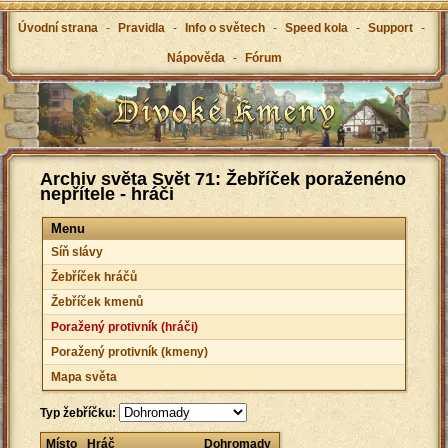
Úvodní strana
-
Pravidla
-
Info o světech
-
Speed kola
-
Support
-
Nápověda
-
Fórum
Archiv světa Svět 71: Žebříček poraženéno
nepřítele - hráči
Menu
Síň slávy
Žebříček hráčů
Žebříček kmenů
Poražený protivník (hráči)
Poražený protivník (kmeny)
Mapa světa
Typ žebříčku:
Místo
Hráč
Dohromady