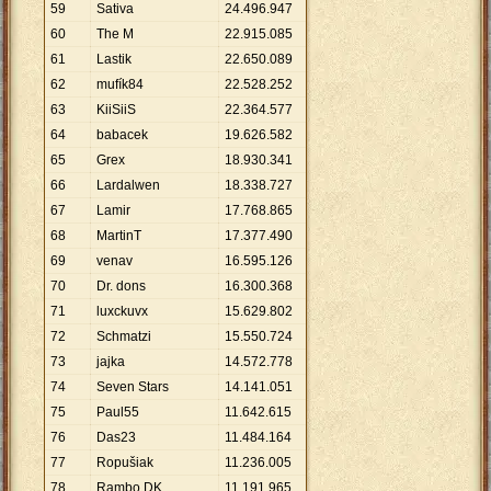
59
Sativa
24
.
496
.
947
60
The M
22
.
915
.
085
61
Lastik
22
.
650
.
089
62
mufík84
22
.
528
.
252
63
KiiSiiS
22
.
364
.
577
64
babacek
19
.
626
.
582
65
Grex
18
.
930
.
341
66
Lardalwen
18
.
338
.
727
67
Lamir
17
.
768
.
865
68
MartinT
17
.
377
.
490
69
venav
16
.
595
.
126
70
Dr. dons
16
.
300
.
368
71
luxckuvx
15
.
629
.
802
72
Schmatzi
15
.
550
.
724
73
jajka
14
.
572
.
778
74
Seven Stars
14
.
141
.
051
75
Paul55
11
.
642
.
615
76
Das23
11
.
484
.
164
77
Ropušiak
11
.
236
.
005
78
Rambo.DK
11
.
191
.
965