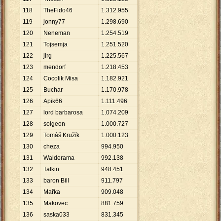
118
TheFido46
1
.
312
.
955
119
jonny77
1
.
298
.
690
120
Neneman
1
.
254
.
519
121
Tojsemja
1
.
251
.
520
122
jirg
1
.
225
.
567
123
mendorf
1
.
218
.
453
124
Cocolik Misa
1
.
182
.
921
125
Buchar
1
.
170
.
978
126
Apik66
1
.
111
.
496
127
lord barbarosa
1
.
074
.
209
128
solgeon
1
.
000
.
727
129
Tomáš Kružík
1
.
000
.
123
130
cheza
994
.
950
131
Walderama
992
.
138
132
Talkin
948
.
451
133
baron Bill
911
.
797
134
Mařka
909
.
048
135
Makovec
881
.
759
136
saska033
831
.
345