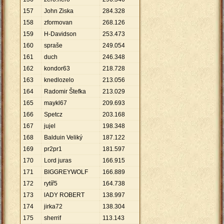
157
John Ziska
284
.
328
158
zformovan
268
.
126
159
H-Davidson
253
.
473
160
spraše
249
.
054
161
duch
246
.
348
162
kondor63
218
.
728
163
knedlozelo
213
.
056
164
Radomir Štefka
213
.
029
165
maykl67
209
.
693
166
Spetcz
203
.
168
167
jujel
198
.
348
168
Balduin Veliký
187
.
122
169
pr2pr1
181
.
597
170
Lord juras
166
.
915
171
BIGGREYWOLF
166
.
889
172
rytíř5
164
.
738
173
lADY ROBERT
138
.
997
174
jirka72
138
.
304
175
sherrif
113
.
143