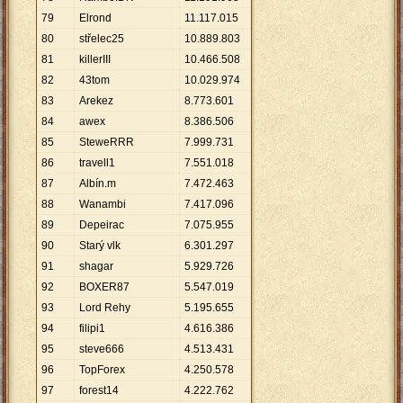
79
Elrond
11
.
117
.
015
80
střelec25
10
.
889
.
803
81
killerIII
10
.
466
.
508
82
43tom
10
.
029
.
974
83
Arekez
8
.
773
.
601
84
awex
8
.
386
.
506
85
SteweRRR
7
.
999
.
731
86
travell1
7
.
551
.
018
87
Albín.m
7
.
472
.
463
88
Wanambi
7
.
417
.
096
89
Depeirac
7
.
075
.
955
90
Starý vlk
6
.
301
.
297
91
shagar
5
.
929
.
726
92
BOXER87
5
.
547
.
019
93
Lord Rehy
5
.
195
.
655
94
filipi1
4
.
616
.
386
95
steve666
4
.
513
.
431
96
TopForex
4
.
250
.
578
97
forest14
4
.
222
.
762