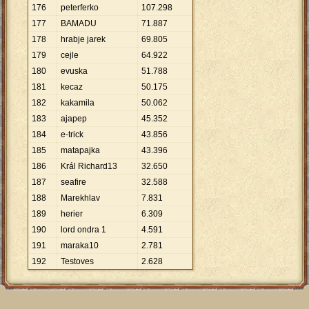
176
peterferko
107
.
298
177
BAMADU
71
.
887
178
hrabje jarek
69
.
805
179
cejle
64
.
922
180
evuska
51
.
788
181
kecaz
50
.
175
182
kakamila
50
.
062
183
ajapep
45
.
352
184
e-trick
43
.
856
185
matapajka
43
.
396
186
Král Richard13
32
.
650
187
seafire
32
.
588
188
Marekhlav
7
.
831
189
herier
6
.
309
190
lord ondra 1
4
.
591
191
maraka10
2
.
781
192
Testoves
2
.
628