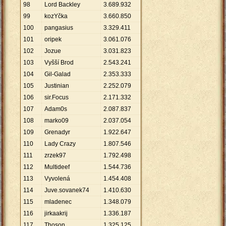
98
Lord Backley
3
.
689
.
932
99
kozYčka
3
.
660
.
850
100
pangasius
3
.
329
.
411
101
oripek
3
.
061
.
076
102
Jozue
3
.
031
.
823
103
Vyšší Brod
2
.
543
.
241
104
Gil-Galad
2
.
353
.
333
105
Justinian
2
.
252
.
079
106
sir.Focus
2
.
171
.
332
107
Adam0s
2
.
087
.
837
108
marko09
2
.
037
.
054
109
Grenadyr
1
.
922
.
647
110
Lady Crazy
1
.
807
.
546
111
zrzek97
1
.
792
.
498
112
Multideef
1
.
544
.
736
113
Vyvolená
1
.
454
.
408
114
Juve.sovanek74
1
.
410
.
630
115
mladenec
1
.
348
.
079
116
jirkaakrij
1
.
336
.
187
117
Thoson
1
.
325
.
125