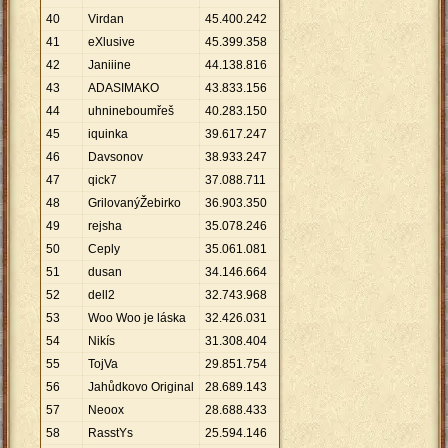
40
Virdan
45
.
400
.
242
41
eXlusive
45
.
399
.
358
42
Janiiine
44
.
138
.
816
43
ADASIMAKO
43
.
833
.
156
44
uhnineboumřeš
40
.
283
.
150
45
iquinka
39
.
617
.
247
46
Davsonov
38
.
933
.
247
47
qick7
37
.
088
.
711
48
GrilovanýŽebirko
36
.
903
.
350
49
rejsha
35
.
078
.
246
50
Ceply
35
.
061
.
081
51
dusan
34
.
146
.
664
52
dell2
32
.
743
.
968
53
Woo Woo je láska
32
.
426
.
031
54
Nikís
31
.
308
.
404
55
TojVa
29
.
851
.
754
56
Jahůdkovo Original
28
.
689
.
143
57
Neoox
28
.
688
.
433
58
RasstYs
25
.
594
.
146