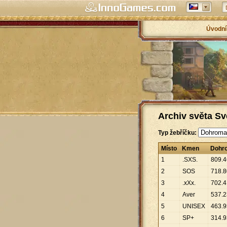
Úvodní
Archiv světa Sv
Typ žebříčku:
Místo
Kmen
Dohr
1
.SXS.
809
.
4
2
SOS
718
.
8
3
.xXx.
702
.
4
4
Aver
537
.
2
5
UNISEX
463
.
9
6
SP+
314
.
9