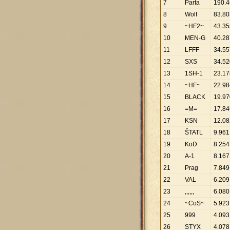
7
Parta
190
.
4
8
Wolf
83
.
80
9
~HF2~
43
.
35
10
MEN-G
40
.
28
11
LFFF
34
.
55
12
SXS
34
.
52
13
1SH-1
23
.
17
14
~HF~
22
.
98
15
BLACK
19
.
97
16
=M=
17
.
84
17
KSN
12
.
08
18
ŠTATL
9
.
961
19
KoD
8
.
254
20
A-1
8
.
167
21
Prag
7
.
849
22
VAL
6
.
209
23
,,,,,,
6
.
080
24
~CoS~
5
.
923
25
999
4
.
093
26
STYX
4
.
078