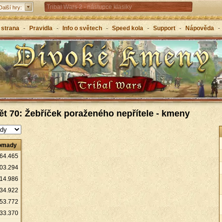
Tribal Wars 2 - nástupce klasiky
Další hry:
Forge of Empires – strategicky napříč věky
 strana
-
Pravidla
-
Info o světech
-
Speed kola
-
Support
-
Nápověda
-
Grepolis – vybuduj svou říši v antickém Řecku
ět 70: Žebříček poraženého nepřítele - kmeny
omady
64
.
465
03
.
294
14
.
986
34
.
922
53
.
772
33
.
370