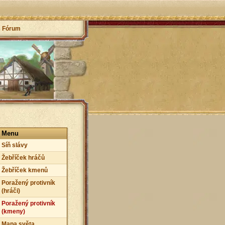
Fórum
Menu
Síň slávy
Žebříček hráčů
Žebříček kmenů
Poražený protivník
(hráči)
Poražený protivník
(kmeny)
Mapa světa