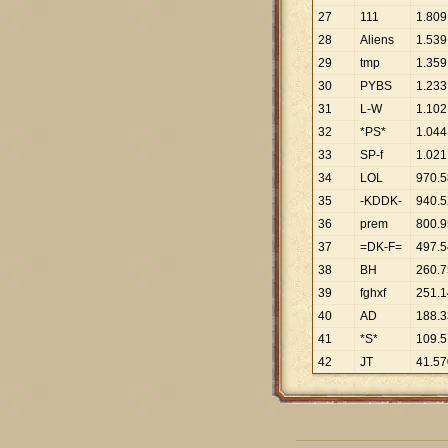
27
111
1
.
809
28
Aliens
1
.
539
29
tmp
1
.
359
30
PYBS
1
.
233
31
L-W
1
.
102
32
*PS*
1
.
044
33
SP-f
1
.
021
34
LOL
970
.
5
35
-KDDK-
940
.
5
36
prem
800
.
9
37
=DK-F=
497
.
5
38
BH
260
.
7
39
fghxf
251
.
1
40
AD
188
.
3
41
*S*
109
.
5
42
JT
41
.
57