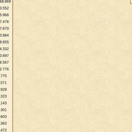
68
.
869
3
.
552
5
.
966
7
.
476
7
.
670
0
.
884
8
.
855
4
.
332
0
.
697
6
.
567
2
.
776
.
775
.
571
.
929
.
323
.
143
.
301
.
603
.
363
.
472