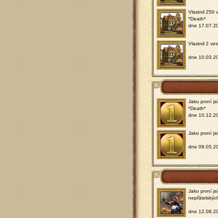
Vlastnil 250 
*Death*
dne 17.07.2
Vlastnil 2 ve
dne 10.03.2
Jako první j
*Death*
dne 10.12.2
Jako první js
dne 09.05.2
Jako první js
nepřátelskýc
dne 12.08.2