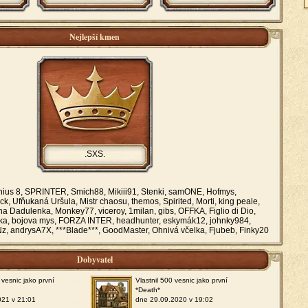
Nejlepší kmen
.SXS.
nius 8, SPRINTER, Smich88, Mikiii91, Stenki, samONE, Hofmys,
, Ufňukaná Uršula, Mistr chaosu, themos, Spirited, Morti, king peale,
na Dadulenka, Monkey77, viceroy, 1milan, gibs, OFFKA, Figlio di Dio,
itka, bojova mys, FORZA INTER, headhunter, eskymák12, johnky984,
 andrysA7X, ***Blade***, GoodMaster, Ohnivá včelka, Fjubeb, Finky20
Dobyvatel
 vesnic jako první
Vlastnil 500 vesnic jako první
*Death*
021 v 21:01
dne 29.09.2020 v 19:02