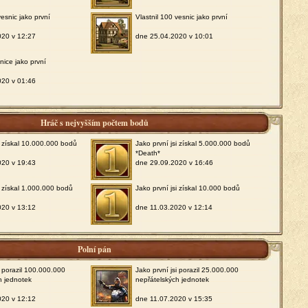
vesnic jako první
Vlastnil 100 vesnic jako první
020 v 12:27
dne 25.04.2020 v 10:01
snice jako první
020 v 01:46
Hráč s nejvyšším počtem bodů
si získal 10.000.000 bodů
Jako první jsi získal 5.000.000 bodů
*Death*
020 v 19:43
dne 29.09.2020 v 16:46
i získal 1.000.000 bodů
Jako první jsi získal 10.000 bodů
020 v 13:12
dne 11.03.2020 v 12:14
Polní pán
i porazil 100.000.000
Jako první jsi porazil 25.000.000
h jednotek
nepřátelských jednotek
020 v 12:12
dne 11.07.2020 v 15:35