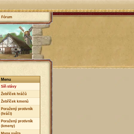
Fórum
Menu
Síň slávy
Žebříček hráčů
Žebříček kmenů
Poražený protivník
(hráči)
Poražený protivník
(kmeny)
Mapa světa