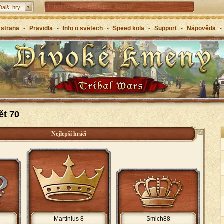
Tribal Wars 2 - nástupce klasiky
Další hry:
Forge of Empires – strategicky napříč věky
 strana
-
Pravidla
-
Info o světech
-
Speed kola
-
Support
-
Nápověda
-
Grepolis – vybuduj svou říši v antickém Řecku
ět 70
Nejlepší hráči
Martinius 8
Smich88