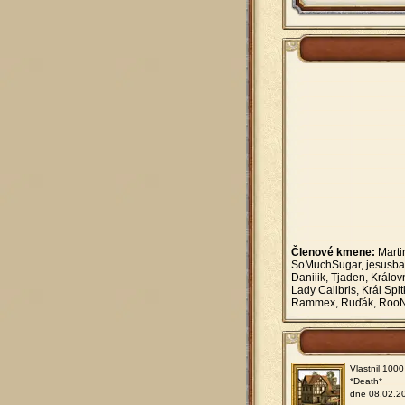
Členové kmene:
Marti
SoMuchSugar, jesusback
Daniiik, Tjaden, Králov
Lady Calibris, Král Sp
Rammex, Ruďák, RooNz,
Vlastnil 1000
*Death*
dne 08.02.2