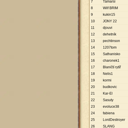
7
Támarsi
8
Wilf BRIM
9
kukin15
10
JONY 22
11
djouvi
12
dehetník
13
pechtinson
14
1207tom
15
Sathanisko
16
charonek1
17
Blaničtí rytíř
18
Nelis1
19
kormi
20
budkovic
21
Kar-El
22
Sasuty
23
evoluce38
24
fabiena
25
LordDestroyer
26
SLANG