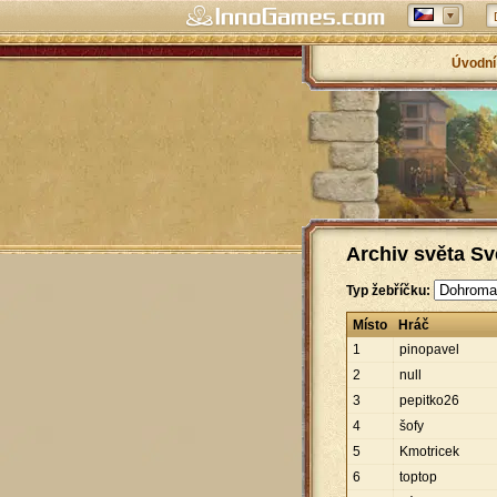
Úvodní
Archiv světa Sv
Typ žebříčku:
Místo
Hráč
1
pinopavel
2
null
3
pepitko26
4
šofy
5
Kmotricek
6
toptop