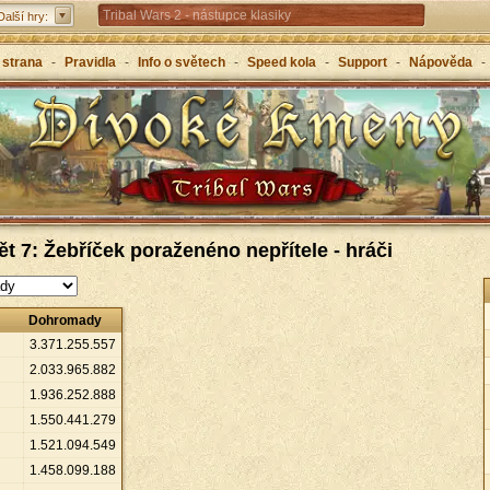
Tribal Wars 2 - nástupce klasiky
Další hry:
Forge of Empires – strategicky napříč věky
 strana
-
Pravidla
-
Info o světech
-
Speed kola
-
Support
-
Nápověda
-
Grepolis – vybuduj svou říši v antickém Řecku
ět 7: Žebříček poraženéno nepřítele - hráči
Dohromady
3
.
371
.
255
.
557
2
.
033
.
965
.
882
1
.
936
.
252
.
888
1
.
550
.
441
.
279
1
.
521
.
094
.
549
1
.
458
.
099
.
188