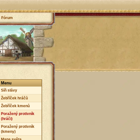
Fórum
Menu
Síň slávy
Žebříček hráčů
Žebříček kmenů
Poražený protivník
(hráči)
Poražený protivník
(kmeny)
Mapa světa