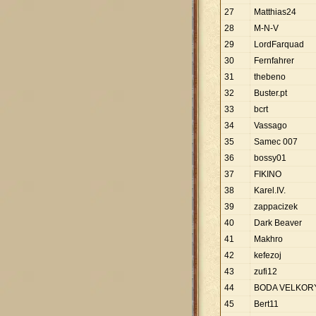
27
Matthias24
28
M-N-V
29
LordFarquad
30
Fernfahrer
31
thebeno
32
Buster.pt
33
bcrt
34
Vassago
35
Samec 007
36
bossy01
37
FIKINO
38
Karel.IV.
39
zappacizek
40
Dark Beaver
41
Makhro
42
kefezoj
43
zufi12
44
BODA VELKOR
45
Bert11