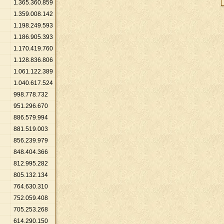
1
.
365
.
360
.
859
1
.
359
.
008
.
142
1
.
198
.
249
.
593
1
.
186
.
905
.
393
1
.
170
.
419
.
760
1
.
128
.
836
.
806
1
.
061
.
122
.
389
1
.
040
.
617
.
524
998
.
778
.
732
951
.
296
.
670
886
.
579
.
994
881
.
519
.
003
856
.
239
.
979
848
.
404
.
366
812
.
995
.
282
805
.
132
.
134
764
.
630
.
310
752
.
059
.
408
705
.
253
.
268
614
.
290
.
150