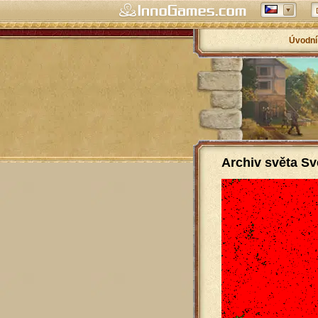
Úvodní
Archiv světa Sv