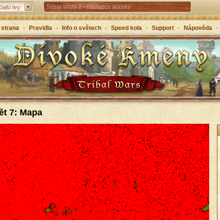
Tribal Wars 2 - nástupce klasiky
Další hry:
Forge of Empires – strategicky napříč věky
 strana
-
Pravidla
-
Info o světech
-
Speed kola
-
Support
-
Nápověda
-
Grepolis – vybuduj svou říši v antickém Řecku
ět 7: Mapa