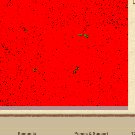
Komunita
Pomoc & Support
T