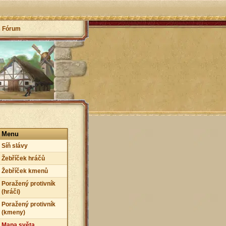
Fórum
Menu
Síň slávy
Žebříček hráčů
Žebříček kmenů
Poražený protivník
(hráči)
Poražený protivník
(kmeny)
Mapa světa