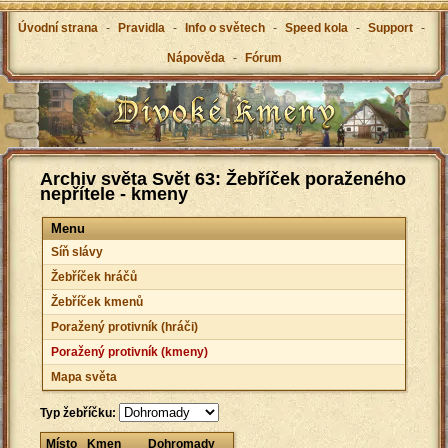
Úvodní strana
-
Pravidla
-
Info o světech
-
Speed kola
-
Support
-
Nápověda
-
Fórum
Archiv světa Svět 63: Žebříček poraženého
nepřítele - kmeny
Menu
Síň slávy
Žebříček hráčů
Žebříček kmenů
Poražený protivník (hráči)
Poražený protivník (kmeny)
Mapa světa
Typ žebříčku:
Místo
Kmen
Dohromady