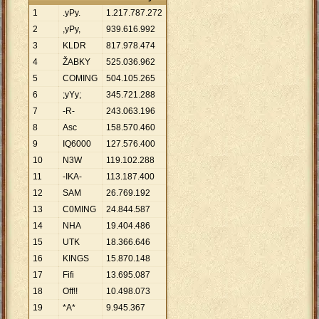
1
.yPy.
1
.
217
.
787
.
272
2
,yPy,
939
.
616
.
992
3
KLDR
817
.
978
.
474
4
ŽABKY
525
.
036
.
962
5
COMING
504
.
105
.
265
6
;yYy;
345
.
721
.
288
7
-R-
243
.
063
.
196
8
Asc
158
.
570
.
460
9
IQ6000
127
.
576
.
400
10
N3W
119
.
102
.
288
11
-IKA-
113
.
187
.
400
12
SAM
26
.
769
.
192
13
C0MING
24
.
844
.
587
14
NHA
19
.
404
.
486
15
UTK
18
.
366
.
646
16
KINGS
15
.
870
.
148
17
Fifi
13
.
695
.
087
18
Off!!
10
.
498
.
073
19
*A*
9
.
945
.
367