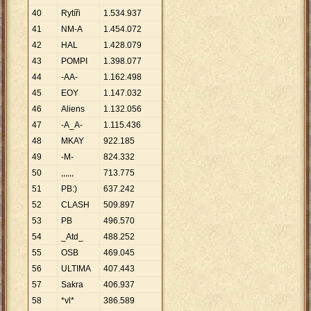
40
Rytíři
1
.
534
.
937
41
NM-A
1
.
454
.
072
42
HAL
1
.
428
.
079
43
POMPI
1
.
398
.
077
44
-AA-
1
.
162
.
498
45
EOY
1
.
147
.
032
46
Aliens
1
.
132
.
056
47
-A_A-
1
.
115
.
436
48
MKAY
922
.
185
49
-M-
824
.
332
50
,,,,,,
713
.
775
51
PB:)
637
.
242
52
CLASH
509
.
897
53
PB
496
.
570
54
_Atd_
488
.
252
55
OSB
469
.
045
56
ULTIMA
407
.
443
57
Sakra
406
.
937
58
*vl*
386
.
589