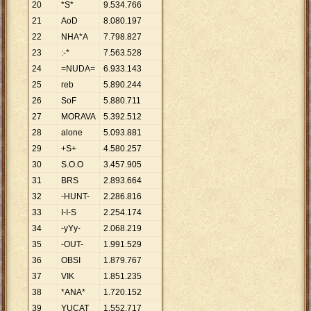
20
*S*
9
.
534
.
766
21
AoD
8
.
080
.
197
22
NHA*A
7
.
798
.
827
23
:-*
7
.
563
.
528
24
=NUDA=
6
.
933
.
143
25
reb
5
.
890
.
244
26
SoF
5
.
880
.
711
27
MORAVA
5
.
392
.
512
28
alone
5
.
093
.
881
29
+S+
4
.
580
.
257
30
S.O.O
3
.
457
.
905
31
BRS
2
.
893
.
664
32
-HUNT-
2
.
286
.
816
33
I-I-S
2
.
254
.
174
34
-yYy-
2
.
068
.
219
35
-OUT-
1
.
991
.
529
36
OBSI
1
.
879
.
767
37
VIK
1
.
851
.
235
38
*ANA*
1
.
720
.
152
39
YUCAT
1
.
552
.
717