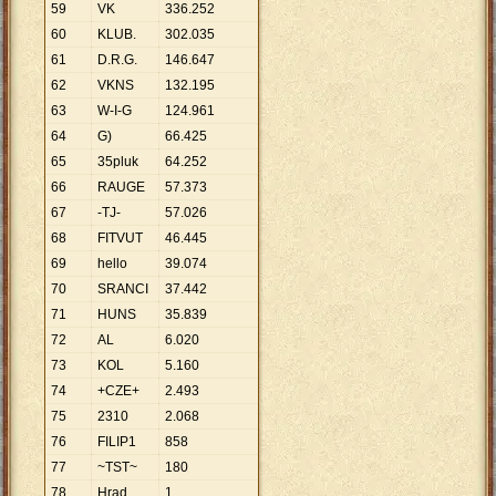
59
VK
336
.
252
60
KLUB.
302
.
035
61
D.R.G.
146
.
647
62
VKNS
132
.
195
63
W-I-G
124
.
961
64
G)
66
.
425
65
35pluk
64
.
252
66
RAUGE
57
.
373
67
-TJ-
57
.
026
68
FITVUT
46
.
445
69
hello
39
.
074
70
SRANCI
37
.
442
71
HUNS
35
.
839
72
AL
6
.
020
73
KOL
5
.
160
74
+CZE+
2
.
493
75
2310
2
.
068
76
FILIP1
858
77
~TST~
180
78
Hrad
1