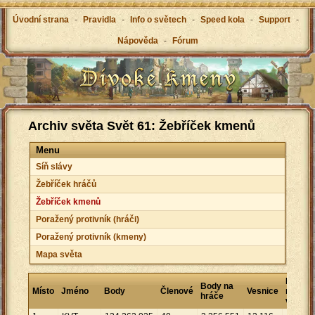
Úvodní strana
-
Pravidla
-
Info o světech
-
Speed kola
-
Support
-
Nápověda
-
Fórum
Archiv světa Svět 61: Žebříček kmenů
Menu
Síň slávy
Žebříček hráčů
Žebříček kmenů
Poražený protivník (hráči)
Poražený protivník (kmeny)
Mapa světa
Body
Body na
Místo
Jméno
Body
Členové
Vesnice
na
hráče
vesnici