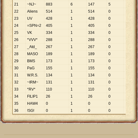
21
~NJ~
883
6
147
5
177
22
Aliens
514
1
514
0
23
UV
428
1
428
0
24
=SPN=2
405
1
405
0
25
VK
334
1
334
0
26
*VVV*
288
1
288
0
27
_Atd_
267
1
267
0
28
MASO
189
1
189
0
29
BMS
173
1
173
0
30
PaG
155
1
155
0
31
W.R.S.
134
1
134
0
32
~IRM~
131
1
131
0
33
*RV*
110
1
110
0
34
FILIP1
26
1
26
0
35
HAW4
0
1
0
0
36
!SG!
0
1
0
0