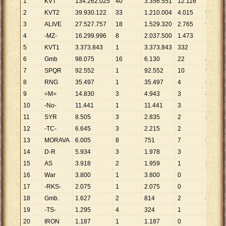
1
KVT
134
.
262
.
025
40
3
.
356
.
551
12
.
116
11
.
081
2
KVT2
39
.
930
.
122
33
1
.
210
.
004
4
.
015
9
.
945
3
ALIVE
27
.
527
.
757
18
1
.
529
.
320
2
.
765
9
.
956
4
-MZ-
16
.
299
.
996
8
2
.
037
.
500
1
.
473
11
.
066
5
KVT1
3
.
373
.
843
1
3
.
373
.
843
332
10
.
162
6
Gmb
98
.
075
16
6
.
130
22
4
.
458
7
SPQR
92
.
552
1
92
.
552
10
9
.
255
8
RNG
35
.
497
1
35
.
497
4
8
.
874
9
=M=
14
.
830
3
4
.
943
3
4
.
943
10
-No-
11
.
441
1
11
.
441
3
3
.
814
11
SYR
8
.
505
3
2
.
835
2
4
.
253
12
-TC-
6
.
645
3
2
.
215
2
3
.
323
13
MORAVA
6
.
005
8
751
7
858
14
D-R
5
.
934
3
1
.
978
3
1
.
978
15
AS
3
.
918
2
1
.
959
1
3
.
918
16
War
3
.
800
1
3
.
800
0
17
-RKS-
2
.
075
1
2
.
075
0
18
Gmb.
1
.
627
2
814
2
814
19
-TS-
1
.
295
4
324
1
1
.
295
20
IRON
1
.
187
1
1
.
187
0