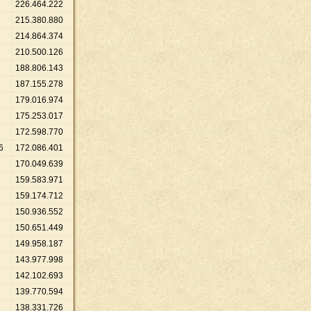
226
.
464
.
222
215
.
380
.
880
214
.
864
.
374
210
.
500
.
126
188
.
806
.
143
187
.
155
.
278
179
.
016
.
974
175
.
253
.
017
172
.
598
.
770
6
172
.
086
.
401
170
.
049
.
639
159
.
583
.
971
159
.
174
.
712
150
.
936
.
552
150
.
651
.
449
149
.
958
.
187
143
.
977
.
998
142
.
102
.
693
139
.
770
.
594
138
.
331
.
726