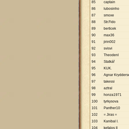
85
captain
86
lubosinho
87
smoxe
88
Str.Fido
89
berticek
90
max36
91
jirin002
92
svisvi
93
TheodenI
94
Statkář
95
KUK.
96
Agnar Krydders
97
takessi
98
aztral
99
honza1971
100
tyrkysova
101
Panther10
102
= Jiras =
103
Kanibal I.
104
kefalos II