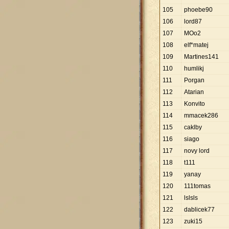
105
phoebe90
106
lord87
107
MOo2
108
elf*matej
109
Martines141
110
humlikj
111
Porgan
112
Atarian
113
Konvito
114
mmacek286
115
caklby
116
siago
117
novy lord
118
t111
119
yanay
120
111tomas
121
lslsls
122
dablicek77
123
zuki15