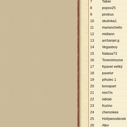
7
Takwi
8
popov25
9
pindrus
10
skulinka1
11
marianchello
12
midlann
13
archanjel.g
14
Vegasboy
15
Natasa73
16
Tonenimozne
17
Kpavel veliký
18
pavelvr
19
pihulec 1
20
bonapart
21
mm7m
22
lablab
23
Kurino
24
cherookee
25
Hollywoodecek
26
Atev