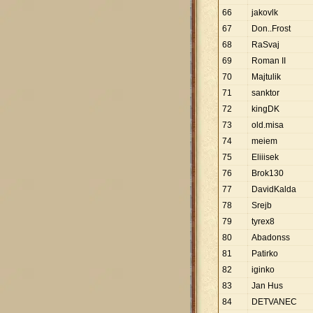
66
jakovlk
67
Don..Frost
68
RaSvaj
69
Roman II
70
Majtulik
71
sanktor
72
kingDK
73
old.misa
74
meiem
75
Eliiisek
76
Brok130
77
DavidKalda
78
Srejb
79
tyrex8
80
Abadonss
81
Patirko
82
iginko
83
Jan Hus
84
DETVANEC