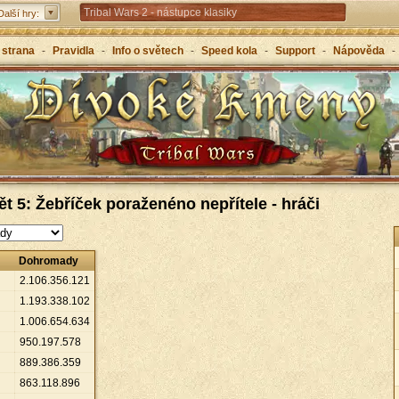
Tribal Wars 2 - nástupce klasiky
Další hry:
Forge of Empires – strategicky napříč věky
 strana
-
Pravidla
-
Info o světech
-
Speed kola
-
Support
-
Nápověda
-
Grepolis – vybuduj svou říši v antickém Řecku
ět 5: Žebříček poraženéno nepřítele - hráči
Dohromady
2
.
106
.
356
.
121
1
.
193
.
338
.
102
1
.
006
.
654
.
634
950
.
197
.
578
889
.
386
.
359
863
.
118
.
896