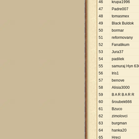
46
krupa1996
47
Padre007
48
tomasmex
49
Black Buldok
50
bormar
51
reformovany
52
Fanatikum
53
Jura37
54
padilek
55
samuraj Hyn 63
56
Iris1
57
benove
58
Alisia3000
59
B A R B A R R
60
šroubek666
61
Bzuco
62
zimolovci
63
burgman
64
hanka20
65
Hreci