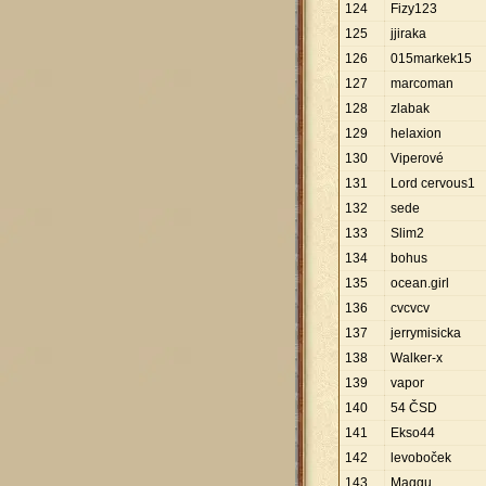
124
Fizy123
125
jjiraka
126
015markek15
127
marcoman
128
zlabak
129
helaxion
130
Viperové
131
Lord cervous1
132
sede
133
Slim2
134
bohus
135
ocean.girl
136
cvcvcv
137
jerrymisicka
138
Walker-x
139
vapor
140
54 ČSD
141
Ekso44
142
levoboček
143
Maggu