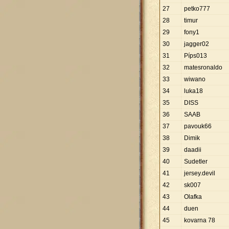
27
petko777
28
timur
29
fony1
30
jagger02
31
Píps013
32
matesronaldo
33
wiwano
34
luka18
35
DISS
36
SAAB
37
pavouk66
38
Dimik
39
daadii
40
Sudetler
41
jersey.devil
42
sk007
43
Olafka
44
duen
45
kovarna 78