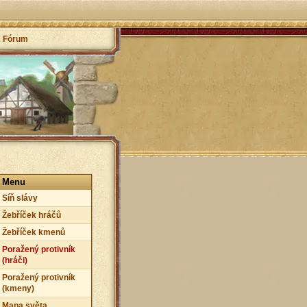
Fórum
Menu
Síň slávy
Žebříček hráčů
Žebříček kmenů
Poražený protivník
(hráči)
Poražený protivník
(kmeny)
Mapa světa