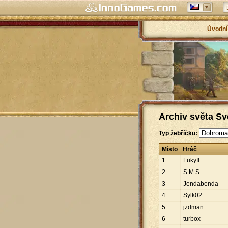
Úvodní
Archiv světa Sv
Typ žebříčku:
Místo
Hráč
1
LukyII
2
S M S
3
Jendabenda
4
Sylk02
5
jzdman
6
turbox