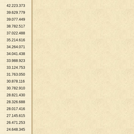
42
.
223
.
373
39
.
629
.
779
39
.
077
.
449
38
.
782
.
517
37
.
022
.
488
35
.
214
.
616
34
.
264
.
071
34
.
041
.
438
33
.
988
.
923
33
.
124
.
753
31
.
763
.
050
30
.
878
.
116
30
.
782
.
910
28
.
821
.
430
28
.
326
.
688
28
.
017
.
416
27
.
145
.
615
26
.
471
.
253
24
.
648
.
345