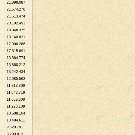
21
.
898
.
087
21
.
574
.
278
21
.
513
.
474
20
.
102
.
491
19
.
948
.
375
18
.
140
.
821
17
.
900
.
266
17
.
815
.
691
13
.
864
.
774
13
.
860
.
212
13
.
242
.
434
12
.
985
.
562
11
.
813
.
309
11
.
642
.
719
11
.
638
.
308
11
.
226
.
109
10
.
588
.
104
10
.
494
.
611
9
.
529
.
791
9
.
299
.
813