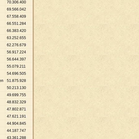
70
.
306
.
400
69
.
566
.
042
67
.
558
.
409
66
.
551
.
284
66
.
383
.
420
63
.
252
.
655
62
.
276
.
679
56
.
917
.
224
56
.
644
.
397
55
.
079
.
211
54
.
696
.
505
en
51
.
875
.
928
50
.
213
.
130
49
.
699
.
755
48
.
832
.
329
47
.
802
.
871
47
.
621
.
191
44
.
904
.
845
44
.
187
.
747
43
.
361
.
288