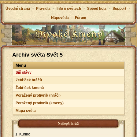
Úvodní strana
-
Pravidla
-
Info o světech
-
Speed kola
-
Support
-
Nápověda
-
Fórum
Archiv světa Svět 5
Menu
Síň slávy
Žebříček hráčů
Žebříček kmenů
Poražený protivník (hráči)
Poražený protivník (kmeny)
Mapa světa
Nejlepší hráči
Kurino