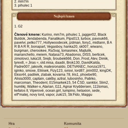
mm7m
pihulec 1
Nejlepší kmen
G2
Členové kmene:
Kurino, mm7m, pihulec 1, jagger02, Black
Buldok, Jendabenda, Fanatikum, Píps013, turbox, pavouk66,
pavelvr, petko777, Hollywoodecek, jzdman, fony1, midlann, B A
R B A R R, bonapart, Vegasboy, hanka20, sk007, wiwano,
burgman, cherookee, RaSvaj, tomasmex, Majtulik,
marianchello, meiem, Natasa73, Abadonss, DISS, berticek,
zimolovci, luka18, Srejb, šroubek666, Don..Frost, Atev, Dimik,
tyrex8, = Jiras =, old.misa, daadii, Brok130, DavidKalda,
Padre007, jakovlk, matesronaldo, DETVANEC, honza1971,
iginko, smoxe, Eliiisek, Fizy123, svisvi, lord87, jirin002, kingDK,
Ekso44, padilek, zlabak, kovarna 78, Iris1, phoebe90,
Alisia3000, captain, caklby, aztral, lubosinho, Patirko,
marcoman, TheodenI, 015markek15, 54 ČSD, sanktor, Slim2,
humlikj, Walker-x, Atarian, t111, Agnar Kryddersen, 111tomas,
kefalos II, Viperové, ocean.girl, lumpino, helaxion, sede,
elf*matej, novy lord, vapor, zuki15, Str.Fido, Maggu
Hra
Komunita