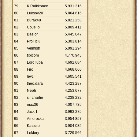
79
K.Raikkonen
5
.
931
.
316
80
Luksov20
5
.
864
.
616
81
Burák48
5
.
821
.
258
82
CoJeTo
5
.
809
.
411
83
Baelor
5
.
445
.
047
84
ProFicK
5
.
303
.
814
85
Velmistr
5
.
091
.
294
86
tibicom
4
.
770
.
943
87
Lord luba
4
.
692
.
684
88
Firo
4
.
668
.
666
89
levc
4
.
605
.
541
90
theo.dara
4
.
423
.
287
91
Neph
4
.
253
.
677
92
sir charlie
4
.
238
.
232
93
max36
4
.
007
.
735
94
Jack 1
3
.
993
.
275
95
Amorecka
3
.
954
.
857
96
Katsuro
3
.
904
.
035
97
Lektory
3
.
729
.
566