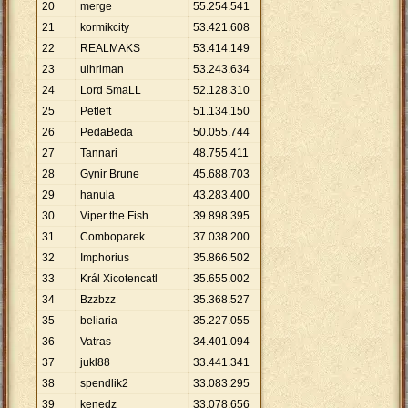
20
merge
55
.
254
.
541
21
kormikcity
53
.
421
.
608
22
REALMAKS
53
.
414
.
149
23
ulhriman
53
.
243
.
634
24
Lord SmaLL
52
.
128
.
310
25
Petleft
51
.
134
.
150
26
PedaBeda
50
.
055
.
744
27
Tannari
48
.
755
.
411
28
Gynir Brune
45
.
688
.
703
29
hanula
43
.
283
.
400
30
Viper the Fish
39
.
898
.
395
31
Comboparek
37
.
038
.
200
32
Imphorius
35
.
866
.
502
33
Král Xicotencatl
35
.
655
.
002
34
Bzzbzz
35
.
368
.
527
35
beliaria
35
.
227
.
055
36
Vatras
34
.
401
.
094
37
jukl88
33
.
441
.
341
38
spendlik2
33
.
083
.
295
39
kenedz
33
.
078
.
656