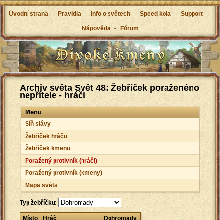
Úvodní strana
-
Pravidla
-
Info o světech
-
Speed kola
-
Support
-
Nápověda
-
Fórum
Archiv světa Svět 48: Žebříček poraženéno
nepřítele - hráči
Menu
Síň slávy
Žebříček hráčů
Žebříček kmenů
Poražený protivník (hráči)
Poražený protivník (kmeny)
Mapa světa
Typ žebříčku:
Místo
Hráč
Dohromady