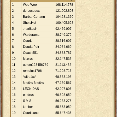
1
Woo Woo
168
.
114
.
678
2
de Lucaeux
121
.
902
.
803
3
Barbar Conann
104
.
281
.
360
4
SheisHot
100
.
405
.
628
5
.marikusín.
92
.
469
.
007
6
Walderama
88
.
749
.
372
7
CuurL
88
.
516
.
607
8
Douda Petr
84
.
984
.
669
9
Coach551
84
.
883
.
787
10
Mixxys
82
.
147
.
535
11
golem123456789
81
.
113
.
452
12
romulus1706
71
.
208
.
716
13
*ultrafax*
68
.
583
.
198
14
šnečku šnečku
67
.
139
.
567
15
LEÓNIDÁS .
62
.
997
.
806
16
pindrus
60
.
898
.
659
17
S M S
56
.
233
.
275
18
tomhor
55
.
863
.
059
19
Courtisane
55
.
647
.
436