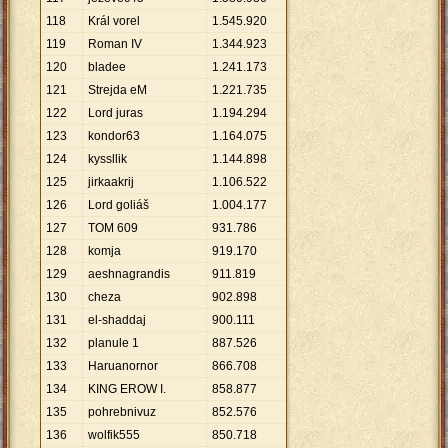
118
Král vorel
1
.
545
.
920
119
Roman IV
1
.
344
.
923
120
bladee
1
.
241
.
173
121
Strejda eM
1
.
221
.
735
122
Lord juras
1
.
194
.
294
123
kondor63
1
.
164
.
075
124
kyssllik
1
.
144
.
898
125
jirkaakrij
1
.
106
.
522
126
Lord goliáš
1
.
004
.
177
127
TOM 609
931
.
786
128
komja
919
.
170
129
aeshnagrandis
911
.
819
130
cheza
902
.
898
131
el-shaddaj
900
.
111
132
planule 1
887
.
526
133
Haruanornor
866
.
708
134
KING EROW I.
858
.
877
135
pohrebnivuz
852
.
576
136
wolfik555
850
.
718