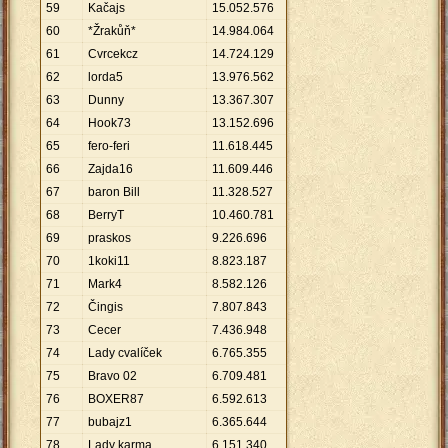
59
Kačajs
15
.
052
.
576
60
*Žrakůň*
14
.
984
.
064
61
Cvrcekcz
14
.
724
.
129
62
lorda5
13
.
976
.
562
63
Dunny
13
.
367
.
307
64
Hook73
13
.
152
.
696
65
fero-feri
11
.
618
.
445
66
Zajda16
11
.
609
.
446
67
baron Bill
11
.
328
.
527
68
BerryT
10
.
460
.
781
69
praskos
9
.
226
.
696
70
1koki11
8
.
823
.
187
71
Mark4
8
.
582
.
126
72
Čingis
7
.
807
.
843
73
Cecer
7
.
436
.
948
74
Lady cvalíček
6
.
765
.
355
75
Bravo 02
6
.
709
.
481
76
BOXER87
6
.
592
.
613
77
bubajz1
6
.
365
.
644
78
Lady karma
6
.
151
.
340