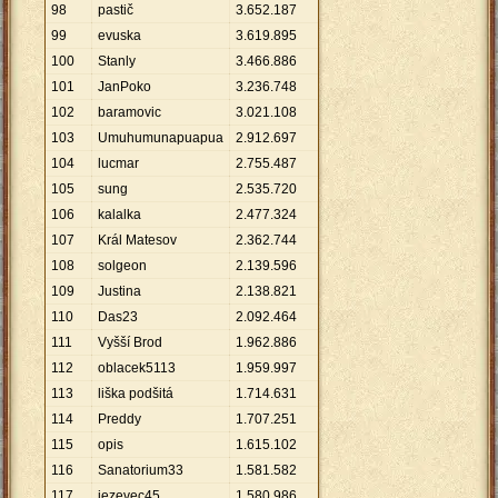
98
pastič
3
.
652
.
187
99
evuska
3
.
619
.
895
100
Stanly
3
.
466
.
886
101
JanPoko
3
.
236
.
748
102
baramovic
3
.
021
.
108
103
Umuhumunapuapua
2
.
912
.
697
104
lucmar
2
.
755
.
487
105
sung
2
.
535
.
720
106
kalalka
2
.
477
.
324
107
Král Matesov
2
.
362
.
744
108
solgeon
2
.
139
.
596
109
Justina
2
.
138
.
821
110
Das23
2
.
092
.
464
111
Vyšší Brod
1
.
962
.
886
112
oblacek5113
1
.
959
.
997
113
liška podšitá
1
.
714
.
631
114
Preddy
1
.
707
.
251
115
opis
1
.
615
.
102
116
Sanatorium33
1
.
581
.
582
117
jezevec45
1
.
580
.
986