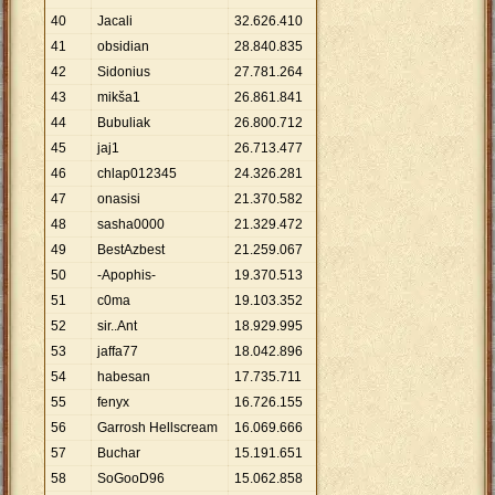
40
Jacali
32
.
626
.
410
41
obsidian
28
.
840
.
835
42
Sidonius
27
.
781
.
264
43
mikša1
26
.
861
.
841
44
Bubuliak
26
.
800
.
712
45
jaj1
26
.
713
.
477
46
chlap012345
24
.
326
.
281
47
onasisi
21
.
370
.
582
48
sasha0000
21
.
329
.
472
49
BestAzbest
21
.
259
.
067
50
-Apophis-
19
.
370
.
513
51
c0ma
19
.
103
.
352
52
sir..Ant
18
.
929
.
995
53
jaffa77
18
.
042
.
896
54
habesan
17
.
735
.
711
55
fenyx
16
.
726
.
155
56
Garrosh Hellscream
16
.
069
.
666
57
Buchar
15
.
191
.
651
58
SoGooD96
15
.
062
.
858