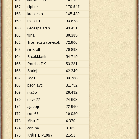
157
cipher
179
.
547
158
kratienko
145
.
439
159
malich1
93
.
678
160
Grosspaladin
93
.
451
161
tuha
80
.
385
162
Třešinka a červíček
72
.
906
163
sir Bratt
70
.
898
164
BrcakMartin
54
.
719
165
Rambo.DK
53
.
281
166
Šarlej
42
.
349
167
Jeg1
33
.
788
168
psohlavci
31
.
752
169
rita65
28
.
432
170
roty222
24
.
603
171
ajapep
22
.
960
172
carli65
10
.
080
173
Mistr El
4
.
370
174
ceruna
3
.
025
175
Král FILIP1997
2
.
551