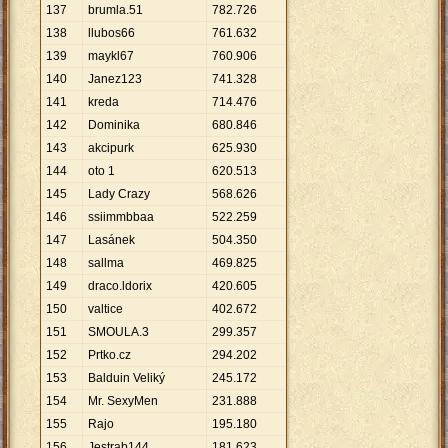
137
brumla.51
782
.
726
138
llubos66
761
.
632
139
maykl67
760
.
906
140
Janez123
741
.
328
141
kreda
714
.
476
142
Dominika
680
.
846
143
akcipurk
625
.
930
144
oto 1
620
.
513
145
Lady Crazy
568
.
626
146
ssiimmbbaa
522
.
259
147
Lasánek
504
.
350
148
sallma
469
.
825
149
draco.ldorix
420
.
605
150
valtice
402
.
672
151
SMOULA.3
299
.
357
152
Prtko.cz
294
.
202
153
Balduin Veliký
245
.
172
154
Mr. SexyMen
231
.
888
155
Rajo
195
.
180
156
Jestrab144
181
.
623