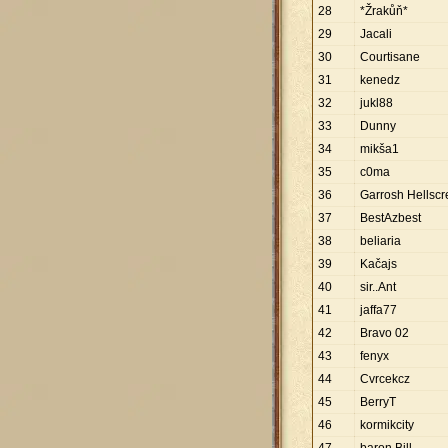
28
*Žrakůň*
29
Jacali
30
Courtisane
31
kenedz
32
jukl88
33
Dunny
34
mikša1
35
c0ma
36
Garrosh Hellsc
37
BestAzbest
38
beliaria
39
Kačajs
40
sir..Ant
41
jaffa77
42
Bravo 02
43
fenyx
44
Cvrcekcz
45
BerryT
46
kormikcity