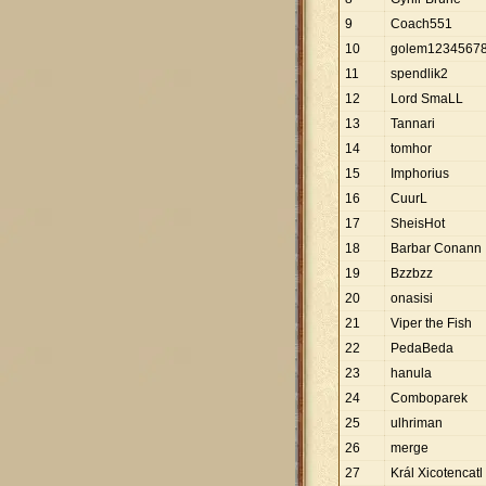
9
Coach551
10
golem1234567
11
spendlik2
12
Lord SmaLL
13
Tannari
14
tomhor
15
Imphorius
16
CuurL
17
SheisHot
18
Barbar Conann
19
Bzzbzz
20
onasisi
21
Viper the Fish
22
PedaBeda
23
hanula
24
Comboparek
25
ulhriman
26
merge
27
Král Xicotencatl