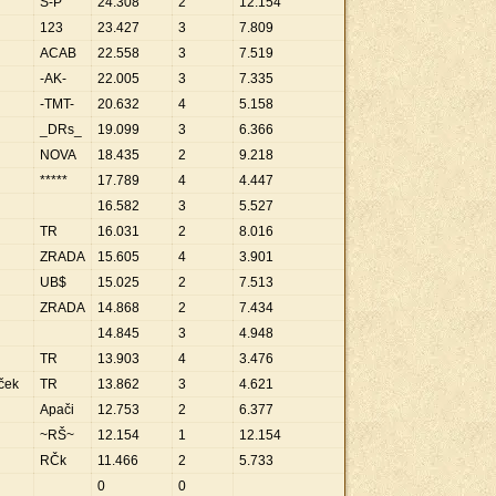
S-P
24
.
308
2
12
.
154
123
23
.
427
3
7
.
809
ACAB
22
.
558
3
7
.
519
-AK-
22
.
005
3
7
.
335
-TMT-
20
.
632
4
5
.
158
_DRs_
19
.
099
3
6
.
366
NOVA
18
.
435
2
9
.
218
*****
17
.
789
4
4
.
447
16
.
582
3
5
.
527
TR
16
.
031
2
8
.
016
ZRADA
15
.
605
4
3
.
901
UB$
15
.
025
2
7
.
513
ZRADA
14
.
868
2
7
.
434
14
.
845
3
4
.
948
TR
13
.
903
4
3
.
476
íček
TR
13
.
862
3
4
.
621
Apači
12
.
753
2
6
.
377
~RŠ~
12
.
154
1
12
.
154
RČk
11
.
466
2
5
.
733
0
0