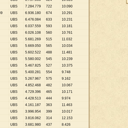
UBS
7
.
284
.
779
722
10
.
090
89
UBS
6
.
936
.
180
674
10
.
291
UBS
6
.
476
.
084
633
10
.
231
UBS
6
.
037
.
559
593
10
.
181
UBS
6
.
026
.
108
560
10
.
761
UBS
5
.
681
.
269
515
11
.
032
UBS
5
.
669
.
050
565
10
.
034
UBS
5
.
602
.
522
488
11
.
481
UBS
5
.
580
.
002
545
10
.
239
UBS
5
.
467
.
825
527
10
.
375
UBS
5
.
400
.
281
554
9
.
748
UBS
5
.
267
.
967
575
9
.
162
UBS
4
.
852
.
468
482
10
.
067
UBS
4
.
729
.
396
465
10
.
171
UBS
4
.
428
.
513
444
9
.
974
UBS
4
.
161
.
187
363
11
.
463
UBS
3
.
996
.
954
399
10
.
017
UBS
3
.
816
.
062
314
12
.
153
UBS
3
.
681
.
980
437
8
.
426