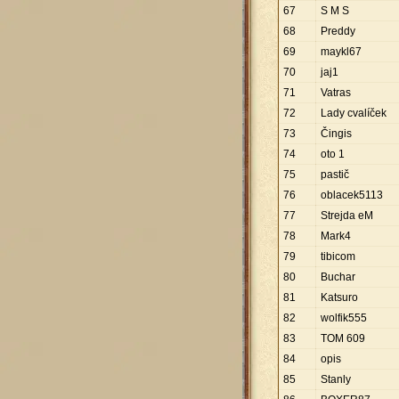
67
S M S
68
Preddy
69
maykl67
70
jaj1
71
Vatras
72
Lady cvalíček
73
Čingis
74
oto 1
75
pastič
76
oblacek5113
77
Strejda eM
78
Mark4
79
tibicom
80
Buchar
81
Katsuro
82
wolfik555
83
TOM 609
84
opis
85
Stanly