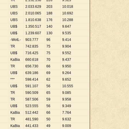
TR
2
.
152
.
158
226
9
.
523
UBS
2
.
033
.
629
203
10
.
018
UBS
2
.
010
.
065
188
10
.
692
UBS
1
.
810
.
638
176
10
.
288
UB$
1
.
350
.
517
140
9
.
647
UB$
1
.
239
.
607
130
9
.
535
-WotL-
903
.
777
96
9
.
414
TR
742
.
835
75
9
.
904
UB$
716
.
425
75
9
.
552
KaBia
660
.
618
70
9
.
437
TR
656
.
730
66
9
.
950
UB$
639
.
186
69
9
.
264
***
598
.
414
62
9
.
652
UB$
591
.
107
56
10
.
555
TR
590
.
509
65
9
.
085
TR
587
.
506
59
9
.
958
UB$
523
.
555
56
9
.
349
KaBia
512
.
442
66
7
.
764
TR
481
.
590
50
9
.
632
KaBia
441
.
433
49
9
.
009