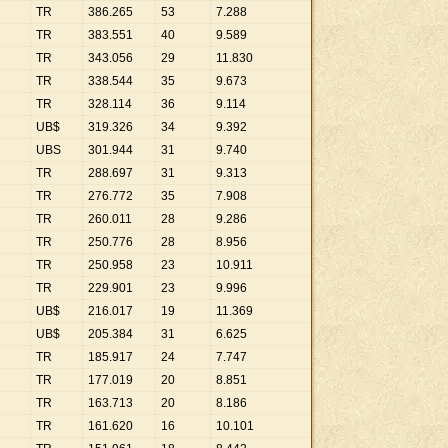
TR
386
.
265
53
7
.
288
TR
383
.
551
40
9
.
589
TR
343
.
056
29
11
.
830
TR
338
.
544
35
9
.
673
TR
328
.
114
36
9
.
114
UB$
319
.
326
34
9
.
392
UBS
301
.
944
31
9
.
740
TR
288
.
697
31
9
.
313
TR
276
.
772
35
7
.
908
TR
260
.
011
28
9
.
286
TR
250
.
776
28
8
.
956
TR
250
.
958
23
10
.
911
TR
229
.
901
23
9
.
996
UB$
216
.
017
19
11
.
369
UB$
205
.
384
31
6
.
625
TR
185
.
917
24
7
.
747
TR
177
.
019
20
8
.
851
TR
163
.
713
20
8
.
186
TR
161
.
620
16
10
.
101