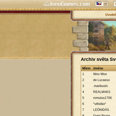
Úvodní
Archiv světa Sv
Místo
Jméno
1
Woo Woo
2
de Lucaeux
3
.marikusín.
4
REALMAKS
5
romulus1706
6
*ultrafax*
7
LEÓNIDÁS .
8
Gynir Brune