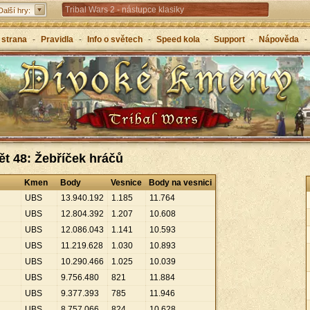
Tribal Wars 2 - nástupce klasiky
Další hry:
Forge of Empires – strategicky napříč věky
 strana
-
Pravidla
-
Info o světech
-
Speed kola
-
Support
-
Nápověda
-
Grepolis – vybuduj svou říši v antickém Řecku
ět 48: Žebříček hráčů
Kmen
Body
Vesnice
Body na vesnici
UBS
13
.
940
.
192
1
.
185
11
.
764
UBS
12
.
804
.
392
1
.
207
10
.
608
UBS
12
.
086
.
043
1
.
141
10
.
593
UBS
11
.
219
.
628
1
.
030
10
.
893
UBS
10
.
290
.
466
1
.
025
10
.
039
UBS
9
.
756
.
480
821
11
.
884
UBS
9
.
377
.
393
785
11
.
946
UBS
8
.
757
.
066
824
10
.
628