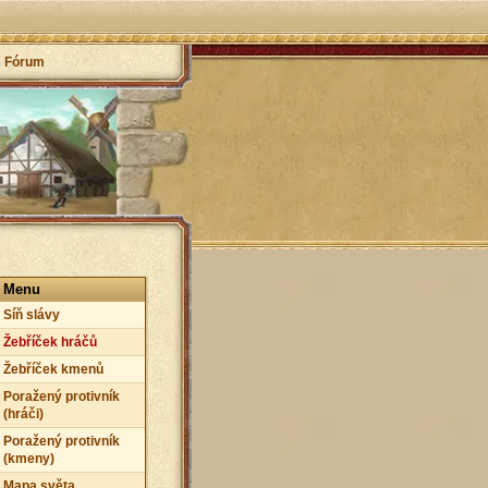
Fórum
Menu
Síň slávy
Žebříček hráčů
Žebříček kmenů
Poražený protivník
(hráči)
Poražený protivník
(kmeny)
Mapa světa