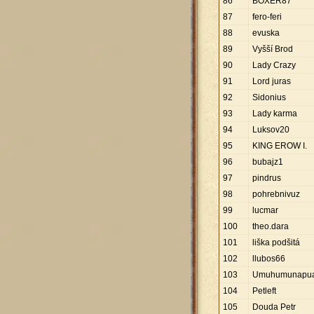
86
BOXER87
87
fero-feri
88
evuska
89
Vyšší Brod
90
Lady Crazy
91
Lord juras
92
Sidonius
93
Lady karma
94
Luksov20
95
KING EROW I.
96
bubajz1
97
pindrus
98
pohrebnivuz
99
lucmar
100
theo.dara
101
liška podšitá
102
llubos66
103
Umuhumunapu
104
Petleft
105
Douda Petr