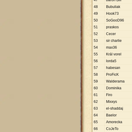
47
baron Bill
48
Bubuliak
49
Hook73
50
SoGooD96
51
praskos
52
Cecer
53
sir charlie
54
max36
55
Král vorel
56
lorda5
57
habesan
58
ProFicK
59
Walderama
60
Dominika
61
Firo
62
Mixxys
63
el-shaddaj
64
Baelor
65
Amorecka
66
CoJeTo