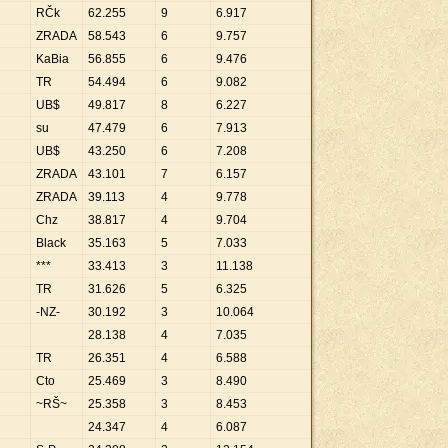
RČk
62
.
255
9
6
.
917
ZRADA
58
.
543
6
9
.
757
KaBia
56
.
855
6
9
.
476
TR
54
.
494
6
9
.
082
UB$
49
.
817
8
6
.
227
su
47
.
479
6
7
.
913
UB$
43
.
250
6
7
.
208
ZRADA
43
.
101
7
6
.
157
ZRADA
39
.
113
4
9
.
778
Chz
38
.
817
4
9
.
704
Black
35
.
163
5
7
.
033
***
33
.
413
3
11
.
138
TR
31
.
626
5
6
.
325
-NZ-
30
.
192
3
10
.
064
28
.
138
4
7
.
035
TR
26
.
351
4
6
.
588
Cto
25
.
469
3
8
.
490
~RŠ~
25
.
358
3
8
.
453
24
.
347
4
6
.
087