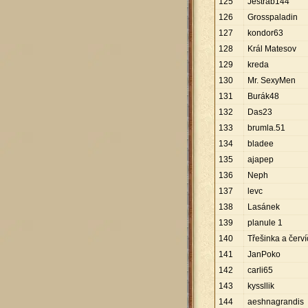
125
Jestrab144
126
Grosspaladin
127
kondor63
128
Král Matesov
129
kreda
130
Mr. SexyMen
131
Burák48
132
Das23
133
brumla.51
134
bladee
135
ajapep
136
Neph
137
levc
138
Lasánek
139
planule 1
140
Třešinka a červ
141
JanPoko
142
carli65
143
kyssllik
144
aeshnagrandis