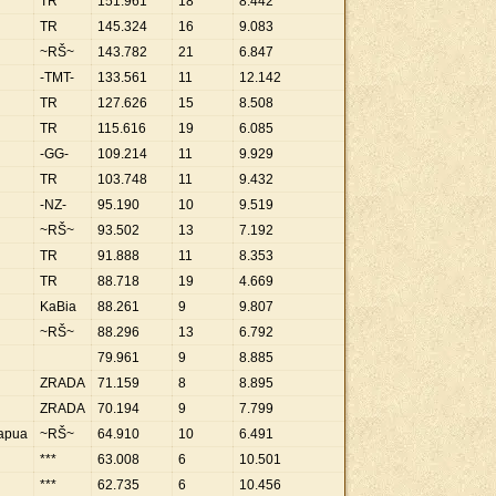
TR
151
.
961
18
8
.
442
TR
145
.
324
16
9
.
083
~RŠ~
143
.
782
21
6
.
847
-TMT-
133
.
561
11
12
.
142
TR
127
.
626
15
8
.
508
TR
115
.
616
19
6
.
085
-GG-
109
.
214
11
9
.
929
TR
103
.
748
11
9
.
432
-NZ-
95
.
190
10
9
.
519
~RŠ~
93
.
502
13
7
.
192
TR
91
.
888
11
8
.
353
TR
88
.
718
19
4
.
669
KaBia
88
.
261
9
9
.
807
~RŠ~
88
.
296
13
6
.
792
79
.
961
9
8
.
885
ZRADA
71
.
159
8
8
.
895
ZRADA
70
.
194
9
7
.
799
apua
~RŠ~
64
.
910
10
6
.
491
***
63
.
008
6
10
.
501
***
62
.
735
6
10
.
456