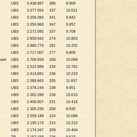
UBS
3
.
438
.
987
386
8
.
909
UBS
3
.
377
.
054
337
10
.
021
UBS
3
.
356
.
083
341
9
.
842
UBS
3
.
350
.
960
347
9
.
657
UBS
3
.
272
.
092
337
9
.
709
UBS
2
.
959
.
942
274
10
.
803
UBS
2
.
880
.
779
281
10
.
252
UBS
2
.
717
.
007
277
9
.
809
ream
UBS
2
.
706
.
559
268
10
.
099
UBS
2
.
522
.
989
234
10
.
782
UBS
2
.
414
.
891
236
10
.
233
UBS
2
.
389
.
663
205
11
.
657
UBS
2
.
378
.
244
239
9
.
951
UBS
2
.
362
.
280
236
10
.
010
UBS
2
.
406
.
607
231
10
.
418
UBS
2
.
305
.
250
258
8
.
935
UBS
2
.
259
.
189
224
10
.
086
UBS
2
.
195
.
173
215
10
.
210
UBS
2
.
174
.
347
209
10
.
404