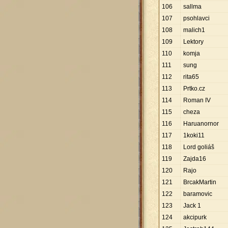
106
sallma
107
psohlavci
108
malich1
109
Lektory
110
komja
111
sung
112
rita65
113
Prtko.cz
114
Roman IV
115
cheza
116
Haruanornor
117
1koki11
118
Lord goliáš
119
Zajda16
120
Rajo
121
BrcakMartin
122
baramovic
123
Jack 1
124
akcipurk