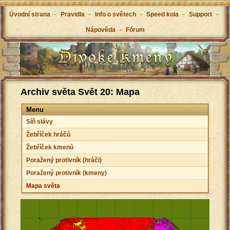
Úvodní strana
-
Pravidla
-
Info o světech
-
Speed kola
-
Support
-
Nápověda
-
Fórum
Archiv světa Svět 20: Mapa
Menu
Síň slávy
Žebříček hráčů
Žebříček kmenů
Poražený protivník (hráči)
Poražený protivník (kmeny)
Mapa světa