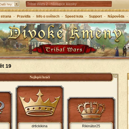
Tribal Wars 2 - nástupce klasiky
Další hry:
Forge of Empires – strategicky napříč věky
 strana
-
Pravidla
-
Info o světech
-
Speed kola
-
Support
-
Nápověda
-
Grepolis – vybuduj svou říši v antickém Řecku
ět 19
Nejlepší hráči
drtickikina
Rikinátor25