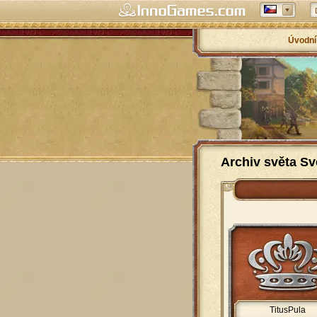
Úvodní
Archiv světa Sv
TitusPula