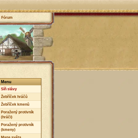
Fórum
Menu
Síň slávy
Žebříček hráčů
Žebříček kmenů
Poražený protivník
(hráči)
Poražený protivník
(kmeny)
Mapa světa