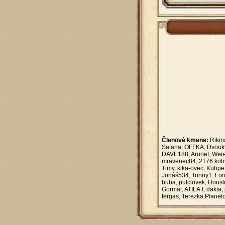
Členové kmene:
Rikiná
Satana, OFFKA, Dvoukvít
DAVE188, Aronet, Werew
mravenec84, 2176 kobyl
Timy, kika-ovec, Kubpe
Jonáš534, Tonny1, Lor
buba, pulclovek, Housli
Gormal, ATILA.I, dakia, 
fergas, Terezka.Plane