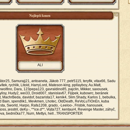
Nejlepší kmen
ALI
tor25, Samurajj21, antoaneta, Jákob 777, petr5115, teryfik, vitax66, Sadu
ek, rychlik, Litold, HarryLord, Mateson-king, ppllayboy, Au.Matt,
olfino, Dara, 123pepa123, gavraldino85, pajclin, Mikker, saxousek,
isy, Hudy2, wei33, Droid007, stanislav67, Fijípek, kubowrc, beránek
t, MachrBeda, davidof, bazarista17, kenik4, Slim.Shady, Karlos 1, bebulka,
d Bain, spendlik1, Mevkmen, Lhotec, OldDeath, ReVoLuTiOnEn, kuba
sta, Sworld, Harpo, Rafa1208, grado, -Leeloo-, Frisbik, hanousek,
joss, jesstril, deKy.-, **ice.d**, Vojta727, kentaur4, Revenge Master, záhyč,
tova, bednička77, Nurn, Mettys, hell...TRANSPORTER