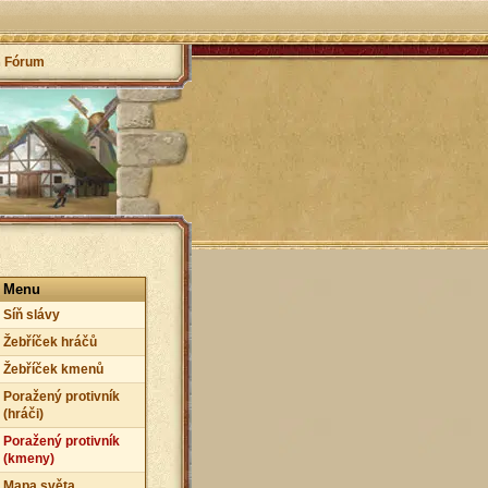
Fórum
Menu
Síň slávy
Žebříček hráčů
Žebříček kmenů
Poražený protivník
(hráči)
Poražený protivník
(kmeny)
Mapa světa