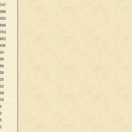
747
396
355
696
763
952
436
34
36
66
58
05
32
08
76
5
3
5
2