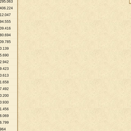
295
.
063
406
.
224
12
.
047
94
.
555
09
.
416
80
.
694
09
.
785
0
.
139
5
.
690
2
.
942
9
.
423
0
.
613
1
.
658
7
.
492
0
.
200
0
.
930
1
.
456
6
.
069
6
.
799
964