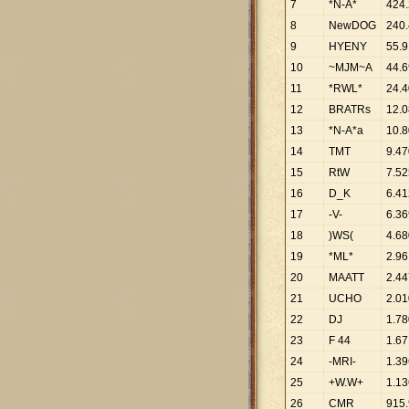
7
*N-A*
424
.
8
NewDOG
240
.
9
HYENY
55
.
9
10
~MJM~A
44
.
6
11
*RWL*
24
.
4
12
BRATRs
12
.
0
13
*N-A*a
10
.
8
14
TMT
9
.
47
15
RtW
7
.
52
16
D_K
6
.
41
17
-V-
6
.
36
18
)WS(
4
.
68
19
*ML*
2
.
96
20
MAATT
2
.
44
21
UCHO
2
.
01
22
DJ
1
.
78
23
F 44
1
.
67
24
-MRI-
1
.
39
25
+W.W+
1
.
13
26
CMR
915
.