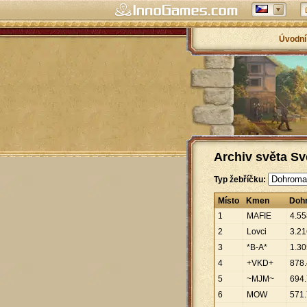
Úvodní
Archiv světa Sv
Typ žebříčku:
Místo
Kmen
Doh
1
MAFIE
4
.
55
2
Lovci
3
.
21
3
*B-A*
1
.
30
4
+VKD+
878
.
5
~MJM~
694
.
6
MOW
571
.