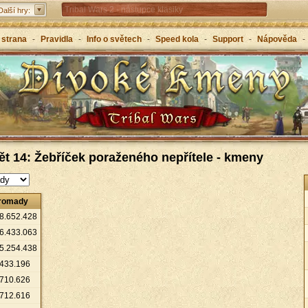
Tribal Wars 2 - nástupce klasiky
Další hry:
Forge of Empires – strategicky napříč věky
 strana
-
Pravidla
-
Info o světech
-
Speed kola
-
Support
-
Nápověda
-
Grepolis – vybuduj svou říši v antickém Řecku
ět 14: Žebříček poraženého nepřítele - kmeny
romady
8
.
652
.
428
6
.
433
.
063
5
.
254
.
438
433
.
196
710
.
626
712
.
616