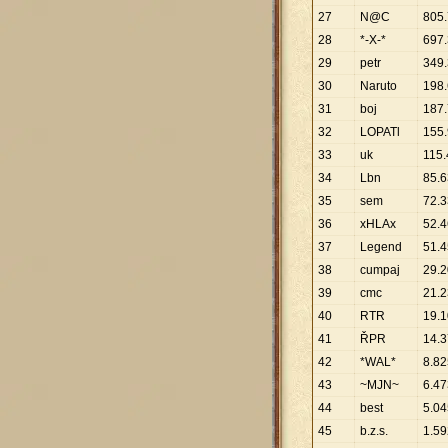
27
N@C
805
.
28
*-X-*
697
.
29
petr
349
.
30
Naruto
198
.
31
boj
187
.
32
LOPATl
155
.
33
uk
115
.
34
Lbn
85
.
6
35
sem
72
.
3
36
xHLAx
52
.
4
37
Legend
51
.
4
38
cumpaj
29
.
2
39
cmc
21
.
2
40
RTR
19
.
1
41
ŘPR
14
.
3
42
*WAL*
8
.
82
43
~MJN~
6
.
47
44
best
5
.
04
45
b.z.s.
1
.
59