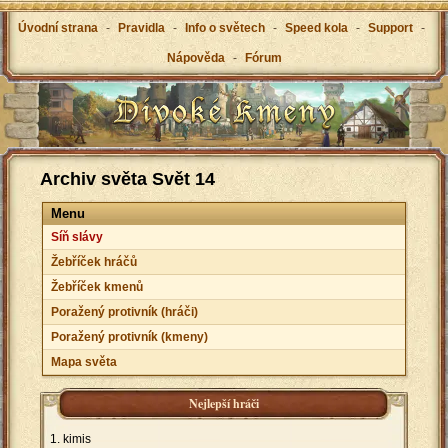
Úvodní strana
-
Pravidla
-
Info o světech
-
Speed kola
-
Support
-
Nápověda
-
Fórum
Archiv světa Svět 14
Menu
Síň slávy
Žebříček hráčů
Žebříček kmenů
Poražený protivník (hráči)
Poražený protivník (kmeny)
Mapa světa
Nejlepší hráči
kimis