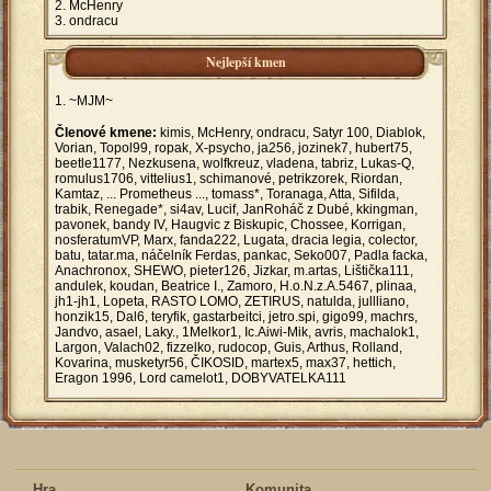
McHenry
ondracu
Nejlepší kmen
~MJM~
Členové kmene:
kimis, McHenry, ondracu, Satyr 100, Diablok,
Vorian, Topol99, ropak, X-psycho, ja256, jozinek7, hubert75,
beetle1177, Nezkusena, wolfkreuz, vladena, tabriz, Lukas-Q,
romulus1706, vittelius1, schimanové, petrikzorek, Riordan,
Kamtaz, ... Prometheus ..., tomass*, Toranaga, Atta, Sifilda,
trabik, Renegade*, si4av, Lucif, JanRoháč z Dubé, kkingman,
pavonek, bandy IV, Haugvic z Biskupic, Chossee, Korrigan,
nosferatumVP, Marx, fanda222, Lugata, dracia legia, colector,
batu, tatar.ma, náčelník Ferdas, pankac, Seko007, Padla facka,
Anachronox, SHEWO, pieter126, Jizkar, m.artas, Lištička111,
andulek, koudan, Beatrice I., Zamoro, H.o.N.z.A.5467, plinaa,
jh1-jh1, Lopeta, RASTO LOMO, ZETIRUS, natulda, jullliano,
honzik15, Dal6, teryfik, gastarbeitci, jetro.spi, gigo99, machrs,
Jandvo, asael, Laky., 1Melkor1, Ic.Aiwi-Mik, avris, machalok1,
Largon, Valach02, fizzelko, rudocop, Guis, Arthus, Rolland,
Kovarina, musketyr56, ČIKOSID, martex5, max37, hettich,
Eragon 1996, Lord camelot1, DOBYVATELKA111
Hra
Komunita