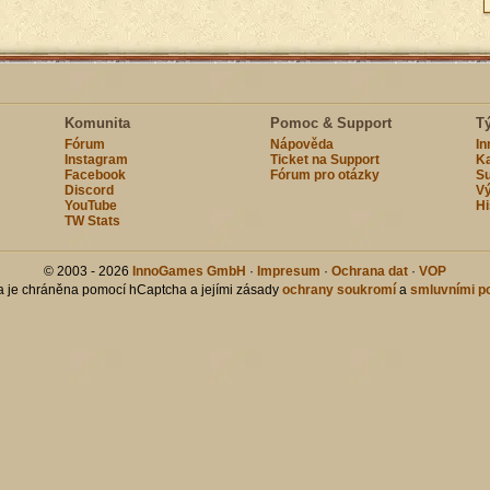
Komunita
Pomoc & Support
T
Fórum
Nápověda
I
Instagram
Ticket na Support
Ka
Facebook
Fórum pro otázky
Su
Discord
Vý
YouTube
Hi
TW Stats
© 2003 - 2026
InnoGames GmbH
·
Impresum
·
Ochrana dat
·
VOP
ka je chráněna pomocí hCaptcha a jejími zásady
ochrany soukromí
a
smluvními p