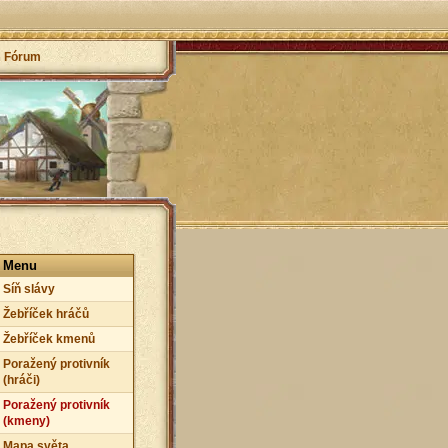
Fórum
Menu
Síň slávy
Žebříček hráčů
Žebříček kmenů
Poražený protivník
(hráči)
Poražený protivník
(kmeny)
Mapa světa