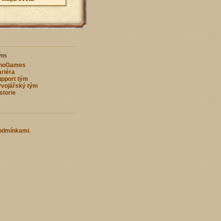
ým
nnoGames
riéra
pport tým
vojářský tým
storie
odmínkami
.