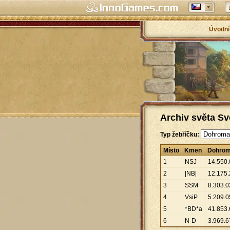
Úvodní
Archiv světa Sv
Typ žebříčku:
Místo
Kmen
Dohro
1
NSJ
14
.
550
.
2
|NB|
12
.
175
.
3
SSM
8
.
303
.
0
4
VsiP
5
.
209
.
0
5
*BD*a
41
.
853
.
6
N-D
3
.
969
.
6