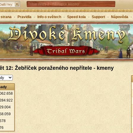
Tribal Wars 2 - nástupce klasiky
Další hry:
Forge of Empires – strategicky napříč věky
 strana
-
Pravidla
-
Info o světech
-
Speed kola
-
Support
-
Nápověda
-
Grepolis – vybuduj svou říši v antickém Řecku
ět 12: Žebříček poraženého nepřítele - kmeny
mady
062
.
658
284
.
922
29
.
004
58
.
059
678
76