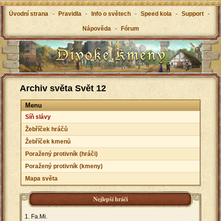
Úvodní strana
-
Pravidla
-
Info o světech
-
Speed kola
-
Support
-
Nápověda
-
Fórum
Archiv světa Svět 12
Menu
Síň slávy
Žebříček hráčů
Žebříček kmenů
Poražený protivník (hráči)
Poražený protivník (kmeny)
Mapa světa
Nejlepší hráči
Fa.Mi.