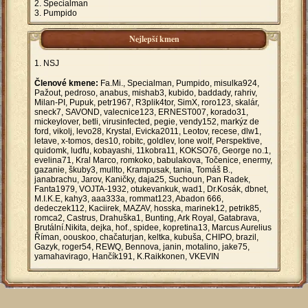
Specialman
Pumpido
Nejlepší kmen
NSJ
Členové kmene:
Fa.Mi., Specialman, Pumpido, misulka924,
Pažout, pedroso, anabus, mishab3, kubido, baddady, rahriv,
Milan-PI, Pupuk, petr1967, R3plik4tor, SimX, roro123, skalár,
sneck7, SAVOND, valecnice123, ERNEST007, korado31,
mickeylover, betli, virusinfected, pegie, vendy152, markýz de
ford, vikolj, levo28, Krystal, Evicka2011, Leotov, recese, dlw1,
letave, x-tomos, des10, robitc, goldlev, lone wolf, Perspektive,
quidomk, ludfu, kobayashi, 11kobra11, KOKSO76, George no.1,
evelina71, Kral Marco, romkoko, babulakova, Točenice, enermy,
gazanie, škuby3, mullto, Krampusak, tania, Tomáš B.,
janabrachu, Jarov, Kaničky, daja25, Suchoun, Pan Radek,
Fanta1979, VOJTA-1932, otukevankuk, wad1, Dr.Kosák, dbnet,
M.I.K.E, kahy3, aaa333a, rommat123, Abadon 666,
dedeczek112, Kaciirek, MAZAV, hosska, marinek12, petrik85,
romca2, Castrus, Drahuška1, Bunting, Ark Royal, Gatabrava,
Brutální.Nikita, dejka, hof., spidee, kopretina13, Marcus Aurelius
Říman, oouskoo, chačaturjan, keltka, kubuša, CHIPO, brazil,
Gazyk, roger54, REWQ, Bennova, janin, motalino, jake75,
yamahavirago, Hančík191, K.Raikkonen, VKEVIN