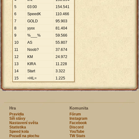
5
03:00
154
.
541
6
SpeedK
110
.
466
7
GOLD
95
.
903
8
yyxx
81
.
404
9
%___%
59
.
566
10
AS
55
.
807
11
Noob?
37
.
674
12
KM
24
.
972
13
KIRA
11
.
228
14
Start
3
.
322
15
=HL=
1
.
225
Hra
Komunita
Pravidla
Fórum
Síň slávy
Instagram
Nastavení světa
Facebook
Statistika
Discord
Speed kola
YouTube
Pozadí na plochu
TW Stats