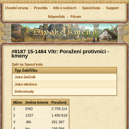
Úvodní strana
-
Pravidla
-
Info o světech
-
Speed kola
-
Support
-
Nápověda
-
Fórum
#8187 15-1484 Vítr: Poražení protivníci -
kmeny
Zpět na Speed kola
Typ žebříčku
Jako útočník
Jako obránce
Dohromady
Místo
Jméno kmene
Poražený
1
END
2
.
759
.
114
2
1337
1
.
490
.
818
3
-BK-
281
.
387
4
Inv.
156
.
094