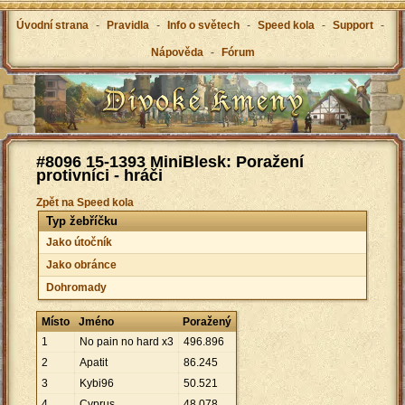
Úvodní strana
-
Pravidla
-
Info o světech
-
Speed kola
-
Support
-
Nápověda
-
Fórum
#8096 15-1393 MiniBlesk: Poražení
protivníci - hráči
Zpět na Speed kola
Typ žebříčku
Jako útočník
Jako obránce
Dohromady
Místo
Jméno
Poražený
1
No pain no hard x3
496
.
896
2
Apatit
86
.
245
3
Kybi96
50
.
521
4
Cyprus
48
.
078