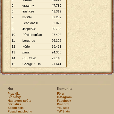
5
graanny
47
.
785
6
trashcze
41
.
319
7
kota94
32
.
252
8
LeonidassI
32
.
022
9
JasperCz
30
.
783
10
Dávid Kopčan
27
.
402
11
berubrou
26
.
392
12
K0rby
25
.
421
13
paaa
24
.
365
14
CEKY120
22
.
148
15
George Kush
21
.
641
Hra
Komunita
Pravidla
Fórum
Síň slávy
Instagram
Nastavení světa
Facebook
Statistika
Discord
Speed kola
YouTube
Pozadí na plochu
TW Stats