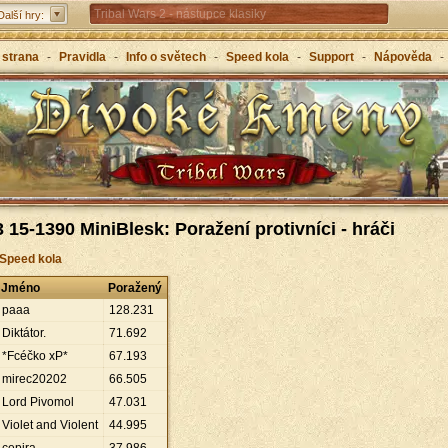
Tribal Wars 2 - nástupce klasiky
Další hry:
Forge of Empires – strategicky napříč věky
 strana
-
Pravidla
-
Info o světech
-
Speed kola
-
Support
-
Nápověda
-
Grepolis – vybuduj svou říši v antickém Řecku
 15-1390 MiniBlesk: Poražení protivníci - hráči
 Speed kola
Jméno
Poražený
paaa
128
.
231
Diktátor.
71
.
692
*Fcéčko xP*
67
.
193
mirec20202
66
.
505
Lord Pivomol
47
.
031
Violet and Violent
44
.
995