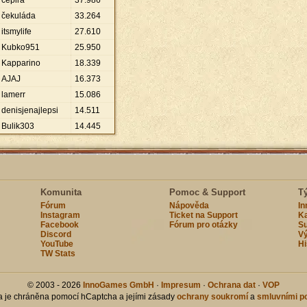
cepira
37
.
986
čekuláda
33
.
264
itsmylife
27
.
610
Kubko951
25
.
950
Kapparino
18
.
339
AJAJ
16
.
373
lamerr
15
.
086
denisjenajlepsi
14
.
511
Bulik303
14
.
445
Komunita
Pomoc & Support
T
Fórum
Nápověda
I
Instagram
Ticket na Support
Ka
Facebook
Fórum pro otázky
Su
Discord
Vý
YouTube
Hi
TW Stats
© 2003 - 2026
InnoGames GmbH
·
Impresum
·
Ochrana dat
·
VOP
ka je chráněna pomocí hCaptcha a jejími zásady
ochrany soukromí
a
smluvními p