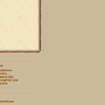
ým
nnoGames
riéra
pport tým
vojářský tým
storie
odmínkami
.