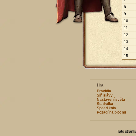
7
8
9
10
11
12
13
14
15
Hra
Pravidla
Síň slávy
Nastavení světa
Statistika
Speed kola
Pozadí na plochu
Tato strán