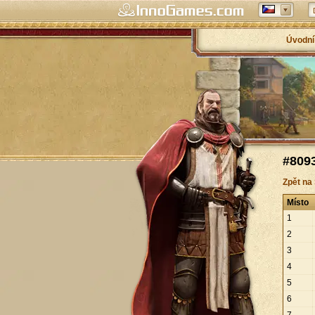
Úvodní
#8093
Zpět na
Místo
1
2
3
4
5
6