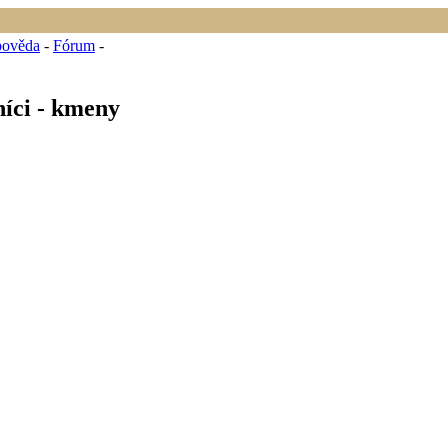
ověda
-
Fórum
-
níci - kmeny