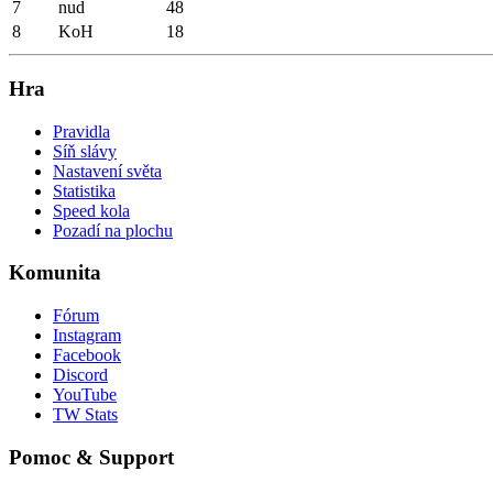
7
nud
48
8
KoH
18
Hra
Pravidla
Síň slávy
Nastavení světa
Statistika
Speed kola
Pozadí na plochu
Komunita
Fórum
Instagram
Facebook
Discord
YouTube
TW Stats
Pomoc & Support