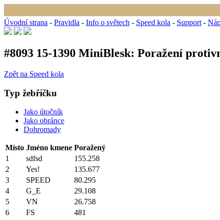
Úvodní strana
-
Pravidla
-
Info o světech
-
Speed kola
-
Support
-
Náp
#8093 15-1390 MiniBlesk: Poražení protiv
Zpět na Speed kola
Typ žebříčku
Jako útočník
Jako obránce
Dohromady
Místo
Jméno kmene
Poražený
1
sdfsd
155
.
258
2
Yes!
135
.
677
3
SPEED
80
.
295
4
G_E
29
.
108
5
VN
26
.
758
6
FS
481