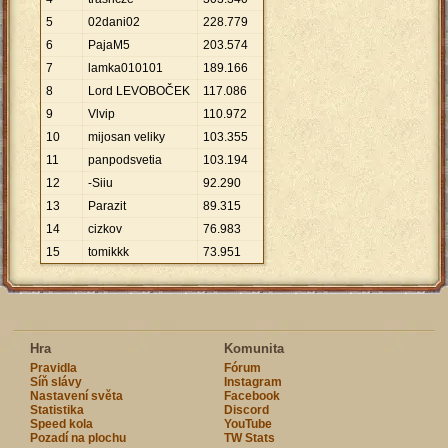
5
02dani02
228
.
779
6
PajaM5
203
.
574
7
lamka010101
189
.
166
8
Lord LEVOBOČEK
117
.
086
9
Vlvip
110
.
972
10
mijosan veliky
103
.
355
11
panpodsvetia
103
.
194
12
-Siiu
92
.
290
13
Parazit
89
.
315
14
cizkov
76
.
983
15
tomikkk
73
.
951
Hra
Komunita
Pravidla
Fórum
Síň slávy
Instagram
Nastavení světa
Facebook
Statistika
Discord
Speed kola
YouTube
Pozadí na plochu
TW Stats