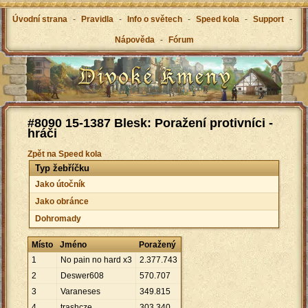
Úvodní strana
-
Pravidla
-
Info o světech
-
Speed kola
-
Support
-
Nápověda
-
Fórum
#8090 15-1387 Blesk: Poražení protivníci -
hráči
Zpět na Speed kola
Typ žebříčku
Jako útočník
Jako obránce
Dohromady
Místo
Jméno
Poražený
1
No pain no hard x3
2
.
377
.
743
2
Deswer608
570
.
707
3
Varaneses
349
.
815
4
trashcze
303
.
340