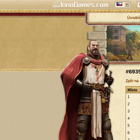
Úvodní
#6935
Zpět na
Místo
1
2
3
4
5
6