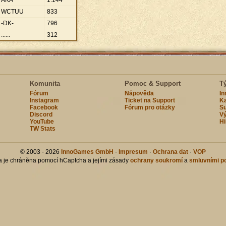
AKA
1
.
144
WCTUU
833
-DK-
796
......
312
Komunita
Pomoc & Support
T
Fórum
Nápověda
I
Instagram
Ticket na Support
Ka
Facebook
Fórum pro otázky
Su
Discord
Vý
YouTube
Hi
TW Stats
© 2003 - 2026
InnoGames GmbH
·
Impresum
·
Ochrana dat
·
VOP
ka je chráněna pomocí hCaptcha a jejími zásady
ochrany soukromí
a
smluvními p