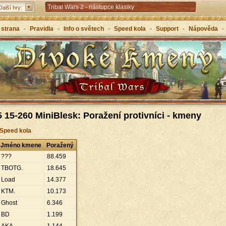
Tribal Wars 2 - nástupce klasiky
Další hry:
Forge of Empires – strategicky napříč věky
 strana
-
Pravidla
-
Info o světech
-
Speed kola
-
Support
-
Nápověda
-
Grepolis – vybuduj svou říši v antickém Řecku
 15-260 MiniBlesk: Poražení protivníci - kmeny
 Speed kola
Jméno kmene
Poražený
???
88
.
459
TBOTG.
18
.
645
Load
14
.
377
KTM.
10
.
173
Ghost
6
.
346
BD
1
.
199