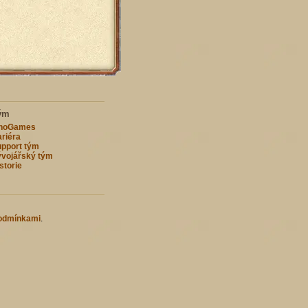
ým
nnoGames
riéra
pport tým
vojářský tým
storie
odmínkami
.