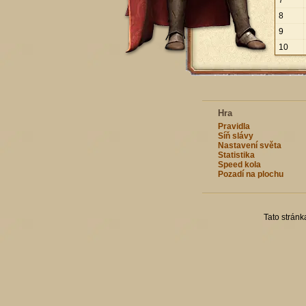
7
8
9
10
Hra
Pravidla
Síň slávy
Nastavení světa
Statistika
Speed kola
Pozadí na plochu
Tato strán