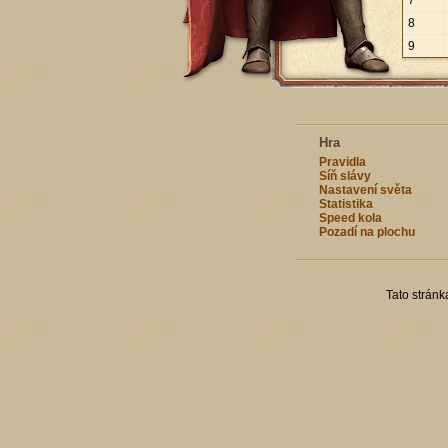
7
8
9
Hra
Pravidla
Síň slávy
Nastavení světa
Statistika
Speed kola
Pozadí na plochu
Tato strán