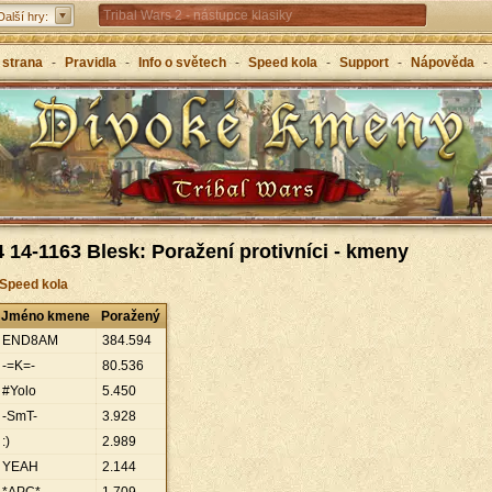
Tribal Wars 2 - nástupce klasiky
Další hry:
Forge of Empires – strategicky napříč věky
 strana
-
Pravidla
-
Info o světech
-
Speed kola
-
Support
-
Nápověda
-
Grepolis – vybuduj svou říši v antickém Řecku
 14-1163 Blesk: Poražení protivníci - kmeny
 Speed kola
Jméno kmene
Poražený
END8AM
384
.
594
-=K=-
80
.
536
#Yolo
5
.
450
-SmT-
3
.
928
:)
2
.
989
YEAH
2
.
144