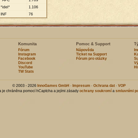
*APC*
1
.
709
*idel*
1
.
106
INF
76
Komunita
Pomoc & Support
T
Fórum
Nápověda
I
Instagram
Ticket na Support
Ka
Facebook
Fórum pro otázky
Su
Discord
Vý
YouTube
Hi
TW Stats
© 2003 - 2026
InnoGames GmbH
·
Impresum
·
Ochrana dat
·
VOP
ka je chráněna pomocí hCaptcha a jejími zásady
ochrany soukromí
a
smluvními p