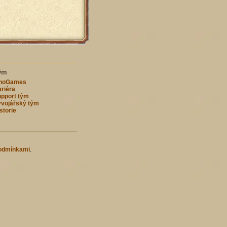
ým
nnoGames
riéra
pport tým
vojářský tým
storie
odmínkami
.