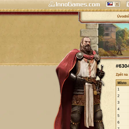
Úvodní
#6304
Zpět na
Místo
1
2
3
4
5
6