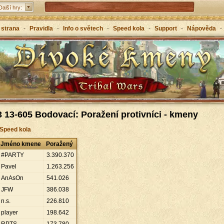
Tribal Wars 2 - nástupce klasiky
Další hry:
Forge of Empires – strategicky napříč věky
 strana
-
Pravidla
-
Info o světech
-
Speed kola
-
Support
-
Nápověda
-
Grepolis – vybuduj svou říši v antickém Řecku
 13-605 Bodovací: Poražení protivníci - kmeny
 Speed kola
Jméno kmene
Poražený
#PARTY
3
.
390
.
370
Pavel
1
.
263
.
256
AnAsOn
541
.
026
JFW
386
.
038
n.s.
226
.
810
player
198
.
642