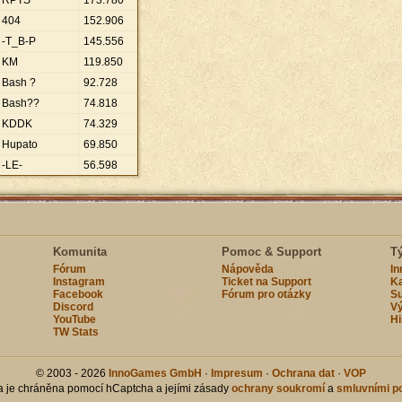
RPTS
173
.
780
404
152
.
906
-T_B-P
145
.
556
KM
119
.
850
Bash ?
92
.
728
Bash??
74
.
818
KDDK
74
.
329
Hupato
69
.
850
-LE-
56
.
598
Komunita
Pomoc & Support
T
Fórum
Nápověda
I
Instagram
Ticket na Support
Ka
Facebook
Fórum pro otázky
Su
Discord
Vý
YouTube
Hi
TW Stats
© 2003 - 2026
InnoGames GmbH
·
Impresum
·
Ochrana dat
·
VOP
ka je chráněna pomocí hCaptcha a jejími zásady
ochrany soukromí
a
smluvními p