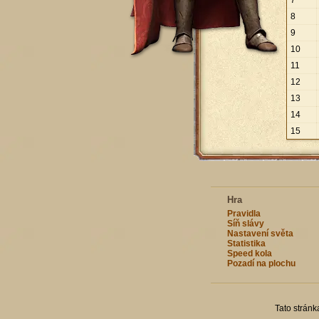
7
8
9
10
11
12
13
14
15
Hra
Pravidla
Síň slávy
Nastavení světa
Statistika
Speed kola
Pozadí na plochu
Tato strán