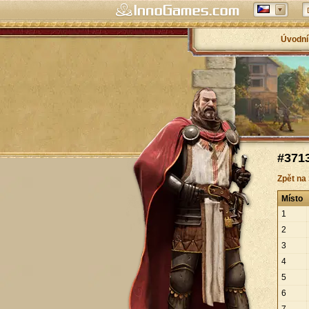
Úvodní
#3713
Zpět na
Místo
1
2
3
4
5
6