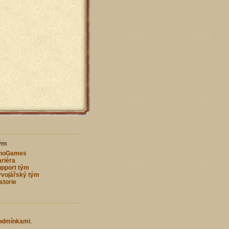
ým
nnoGames
riéra
pport tým
vojářský tým
storie
odmínkami
.