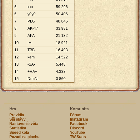
5
xxx
59
.
296
6
y0y0
50
.
406
7
PLG
48
.
845
8
AK-47
33
.
981
9
APA
21
.
132
10
-A-
18
.
921
11
TBB
16
.
493
12
kem
14
.
522
13
-SA-
5
.
448
14
+HA+
4
.
333
15
DrmNL
3
.
860
Hra
Komunita
Pravidla
Fórum
Síň slávy
Instagram
Nastavení světa
Facebook
Statistika
Discord
Speed kola
YouTube
Pozadí na plochu
TW Stats