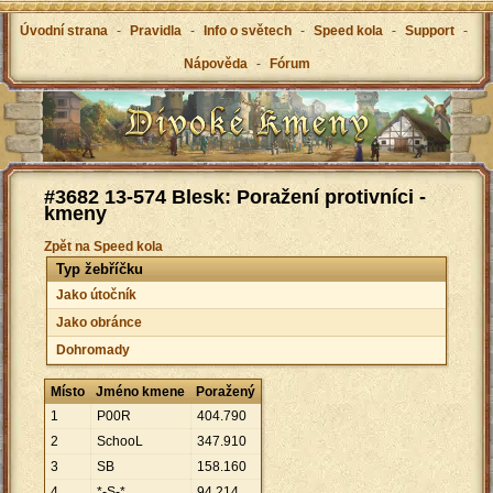
Úvodní strana
-
Pravidla
-
Info o světech
-
Speed kola
-
Support
-
Nápověda
-
Fórum
#3682 13-574 Blesk: Poražení protivníci -
kmeny
Zpět na Speed kola
Typ žebříčku
Jako útočník
Jako obránce
Dohromady
Místo
Jméno kmene
Poražený
1
P00R
404
.
790
2
SchooL
347
.
910
3
SB
158
.
160
4
*-S-*
94
.
214