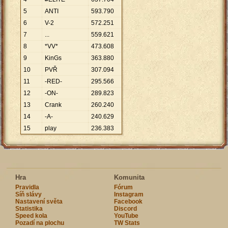
5
ANTI
593
.
790
6
V-2
572
.
251
7
...
559
.
621
8
*VV*
473
.
608
9
KinGs
363
.
880
10
PVŘ
307
.
094
11
-RED-
295
.
566
12
-ON-
289
.
823
13
Crank
260
.
240
14
-A-
240
.
629
15
play
236
.
383
Hra
Komunita
Pravidla
Fórum
Síň slávy
Instagram
Nastavení světa
Facebook
Statistika
Discord
Speed kola
YouTube
Pozadí na plochu
TW Stats