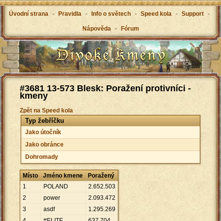
Úvodní strana
-
Pravidla
-
Info o světech
-
Speed kola
-
Support
-
Nápověda
-
Fórum
#3681 13-573 Blesk: Poražení protivníci -
kmeny
Zpět na Speed kola
Typ žebříčku
Jako útočník
Jako obránce
Dohromady
Místo
Jméno kmene
Poražený
1
POLAND
2
.
652
.
503
2
power
2
.
093
.
472
3
asdf
1
.
295
.
269
4
#ELITE
637
.
704