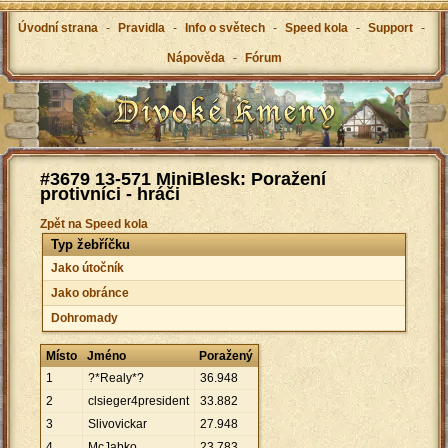
Úvodní strana
-
Pravidla
-
Info o světech
-
Speed kola
-
Support
-
Nápověda
-
Fórum
#3679 13-571 MiniBlesk: Poražení
protivníci - hráči
Zpět na Speed kola
Typ žebříčku
Jako útočník
Jako obránce
Dohromady
Místo
Jméno
Poražený
1
?*Realy*?
36
.
948
2
clsieger4president
33
.
882
3
Slivovickar
27
.
948
4
McJabko
23
.
783