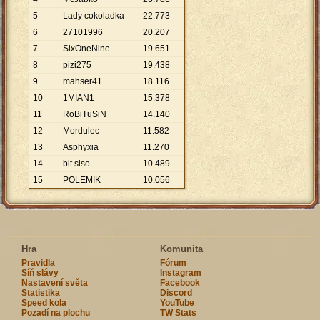
5
Lady cokoladka
22
.
773
6
27101996
20
.
207
7
SixOneNine.
19
.
651
8
pizi275
19
.
438
9
mahser41
18
.
116
10
1MIAN1
15
.
378
11
RoBiTuSiN
14
.
140
12
Mordulec
11
.
582
13
Asphyxia
11
.
270
14
bit.siso
10
.
489
15
POLEMIK
10
.
056
Hra
Komunita
Pravidla
Fórum
Síň slávy
Instagram
Nastavení světa
Facebook
Statistika
Discord
Speed kola
YouTube
Pozadí na plochu
TW Stats