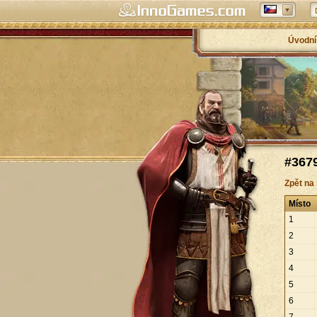
Úvodní
#3679
Zpět na
Místo
1
2
3
4
5
6