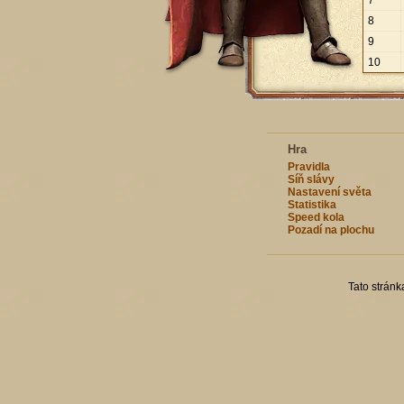
7
8
9
10
Hra
Pravidla
Síň slávy
Nastavení světa
Statistika
Speed kola
Pozadí na plochu
Tato strán