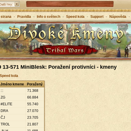
Tribal Wars 2 - nástupce klasiky
Další hry:
Forge of Empires – strategicky napříč věky
 strana
-
Pravidla
-
Info o světech
-
Speed kola
-
Support
-
Nápověda
-
Grepolis – vybuduj svou říši v antickém Řecku
 13-571 MiniBlesk: Poražení protivníci - kmeny
 Speed kola
Jméno kmene
Poražený
:::
71
.
368
ZG
66
.
884
#ELITE
55
.
740
DRA
27
.
070
ČJ
23
.
705
TROL
21
.
807