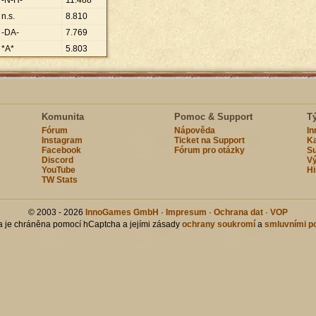
-N-H-
11
.
488
n.s.
8
.
810
-DA-
7
.
769
*A*
5
.
803
Komunita
Pomoc & Support
T
Fórum
Nápověda
I
Instagram
Ticket na Support
Ka
Facebook
Fórum pro otázky
Su
Discord
Vý
YouTube
Hi
TW Stats
© 2003 - 2026
InnoGames GmbH
·
Impresum
·
Ochrana dat
·
VOP
ka je chráněna pomocí hCaptcha a jejími zásady
ochrany soukromí
a
smluvními p