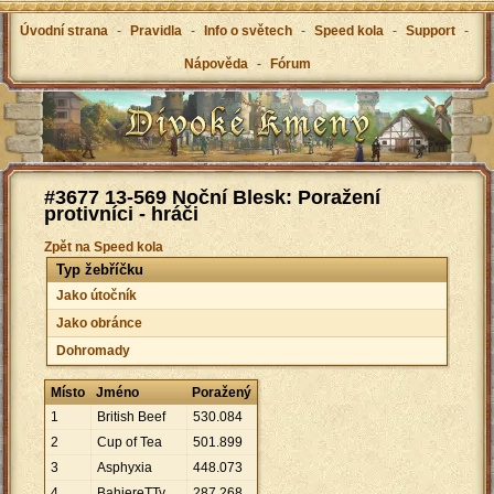
Úvodní strana
-
Pravidla
-
Info o světech
-
Speed kola
-
Support
-
Nápověda
-
Fórum
#3677 13-569 Noční Blesk: Poražení
protivníci - hráči
Zpět na Speed kola
Typ žebříčku
Jako útočník
Jako obránce
Dohromady
Místo
Jméno
Poražený
1
British Beef
530
.
084
2
Cup of Tea
501
.
899
3
Asphyxia
448
.
073
4
BahiereTTy
287
.
268