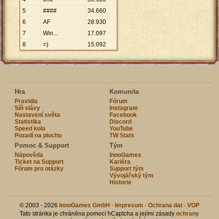
5
####
34
.
660
6
AF
28
.
930
7
Win...
17
.
097
8
=)
15
.
092
Hra
Komunita
Pravidla
Fórum
Síň slávy
Instagram
Nastavení světa
Facebook
Statistika
Discord
Speed kola
YouTube
Pozadí na plochu
TW Stats
Pomoc & Support
Tým
Nápověda
InnoGames
Ticket na Support
Kariéra
Fórum pro otázky
Support tým
Vývojářský tým
Historie
© 2003 - 2026
InnoGames GmbH
·
Impresum
·
Ochrana dat
·
VOP
Tato stránka je chráněna pomocí hCaptcha a jejími zásady
ochrany