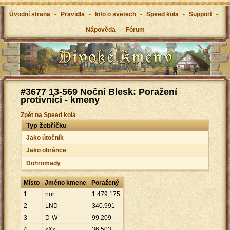
Úvodní strana
-
Pravidla
-
Info o světech
-
Speed kola
-
Support
-
Nápověda
-
Fórum
#3677 13-569 Noční Blesk: Poražení
protivníci - kmeny
Zpět na Speed kola
Typ žebříčku
Jako útočník
Jako obránce
Dohromady
Místo
Jméno kmene
Poražený
1
nor
1
.
479
.
175
2
LND
340
.
991
3
D-W
99
.
209
4
xXx
36
.
503