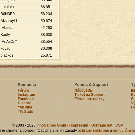
cho gath
69
.
340
tralalala
66
.
851
B0N3R0
58
.
234
AksarayLi
50
.
674
-Abdidas
42
.
253
Kadly
38
.
630
-AnAsOn*
38
.
554
kovac
30
.
309
plackos
25
.
871
Komunita
Pomoc & Support
T
Fórum
Nápověda
I
Instagram
Ticket na Support
Ka
Facebook
Fórum pro otázky
Su
Discord
Vý
YouTube
Hi
TW Stats
© 2003 - 2026
InnoGames GmbH
·
Impresum
·
Ochrana dat
·
VOP
ka je chráněna pomocí hCaptcha a jejími zásady
ochrany soukromí
a
smluvními p