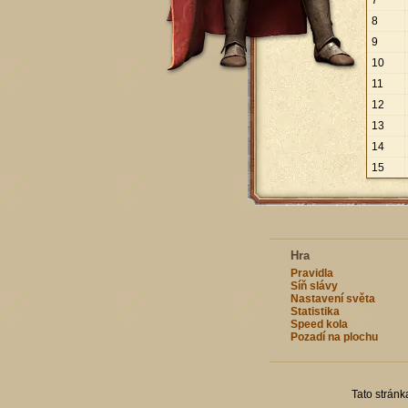
7
8
9
10
11
12
13
14
15
Hra
Pravidla
Síň slávy
Nastavení světa
Statistika
Speed kola
Pozadí na plochu
Tato strán