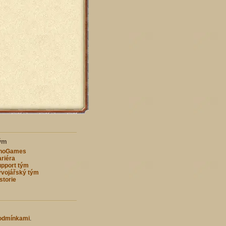
ým
nnoGames
riéra
pport tým
vojářský tým
storie
odmínkami
.