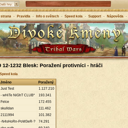
Tribal Wars 2 - nástupce klasiky
Další hry:
Forge of Empires – strategicky napříč věky
 strana
-
Pravidla
-
Info o světech
-
Speed kola
-
Support
-
Nápověda
-
Grepolis – vybuduj svou říši v antickém Řecku
 12-1232 Blesk: Poražení protivníci - hráči
 Speed kola
Jméno
Poražený
Just Test
1
.
127
.
210
- wHiTe NiGhT CLUB*
193
.
341
Felce
172
.
455
skulldan
111
.
462
2111994
101
.
382
-N4sHoRn-PoW3eR-?
74
.
291