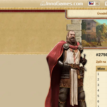
Úvodní
#2759
Zpět na
Místo
1
2
3
4
5
6