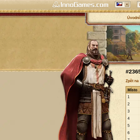
Úvodní
#2365
Zpět na
Místo
1
2
3
4
5
6