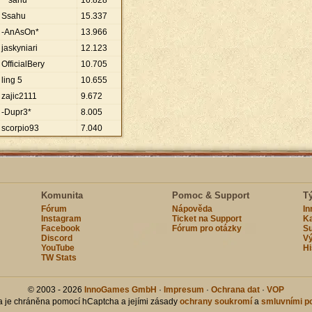
**sahu**
16
.
828
Ssahu
15
.
337
-AnAsOn*
13
.
966
jaskyniari
12
.
123
OfficialBery
10
.
705
ling 5
10
.
655
zajic2111
9
.
672
-Dupr3*
8
.
005
scorpio93
7
.
040
Komunita
Pomoc & Support
T
Fórum
Nápověda
I
Instagram
Ticket na Support
Ka
Facebook
Fórum pro otázky
Su
Discord
Vý
YouTube
Hi
TW Stats
© 2003 - 2026
InnoGames GmbH
·
Impresum
·
Ochrana dat
·
VOP
ka je chráněna pomocí hCaptcha a jejími zásady
ochrany soukromí
a
smluvními p