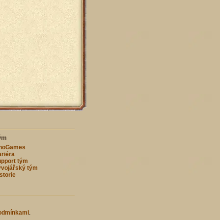
ým
nnoGames
riéra
pport tým
vojářský tým
storie
odmínkami
.