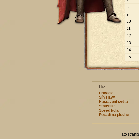
7
8
9
10
11
12
13
14
15
Hra
Pravidla
Síň slávy
Nastavení světa
Statistika
Speed kola
Pozadí na plochu
Tato strán