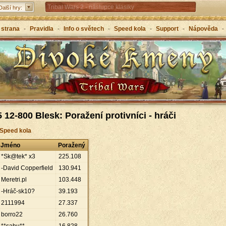
Tribal Wars 2 - nástupce klasiky
Další hry:
Forge of Empires – strategicky napříč věky
 strana
-
Pravidla
-
Info o světech
-
Speed kola
-
Support
-
Nápověda
-
Grepolis – vybuduj svou říši v antickém Řecku
 12-800 Blesk: Poražení protivníci - hráči
 Speed kola
Jméno
Poražený
*Sk@tek* x3
225
.
108
-David Copperfield
130
.
941
Meretri.pl
103
.
448
-Hráč-sk10?
39
.
193
2111994
27
.
337
borro22
26
.
760