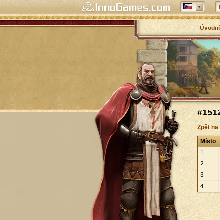
Úvodní
#1512
Zpět na
Místo
1
2
3
4