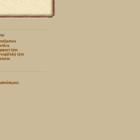
ým
nnoGames
riéra
pport tým
vojářský tým
storie
odmínkami
.