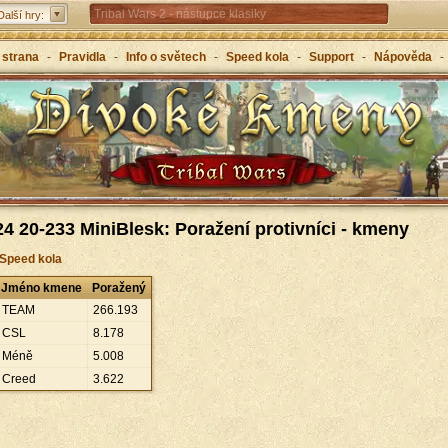
Tribal Wars 2 - nástupce klasiky
Další hry:
Forge of Empires – strategicky napříč věky
 strana
-
Pravidla
-
Info o světech
-
Speed kola
-
Support
-
Nápověda
-
Grepolis – vybuduj svou říši v antickém Řecku
4 20-233 MiniBlesk: Poražení protivníci - kmeny
 Speed kola
Jméno kmene
Poražený
TEAM
266
.
193
CSL
8
.
178
Méně
5
.
008
Creed
3
.
622