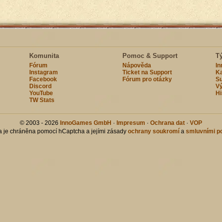
Komunita
Pomoc & Support
T
Fórum
Nápověda
I
Instagram
Ticket na Support
Ka
Facebook
Fórum pro otázky
Su
Discord
Vý
YouTube
Hi
TW Stats
© 2003 - 2026
InnoGames GmbH
·
Impresum
·
Ochrana dat
·
VOP
ka je chráněna pomocí hCaptcha a jejími zásady
ochrany soukromí
a
smluvními p