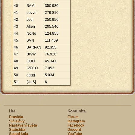
40
SAM
350
.
980
41
ppvvrr
279
.
810
42
Jed
250
.
956
43
Alien
205
.
540
44
NoNo
124
.
855
45
SVN
111
.
469
46
BARPAN
92
.
355
47
BWW
76
.
928
48
QUO
45
.
341
49
IVECO
7
.
053
50
gggg
5
.
034
51
{UnS[
6
Hra
Komunita
Pravidla
Fórum
Síň slávy
Instagram
Nastavení světa
Facebook
Statistika
Discord
Speed kola
YouTube