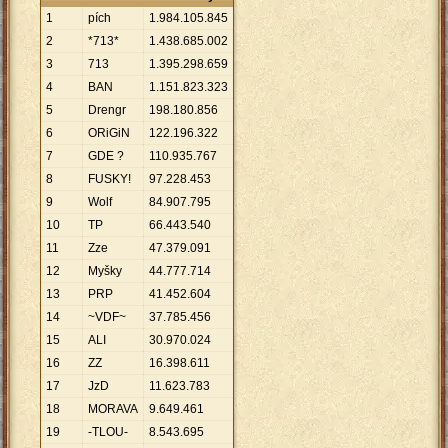
1
pích
1
.
984
.
105
.
845
2
*713*
1
.
438
.
685
.
002
3
713
1
.
395
.
298
.
659
4
BAN
1
.
151
.
823
.
323
5
Drengr
198
.
180
.
856
6
ORiGiN
122
.
196
.
322
7
GDE ?
110
.
935
.
767
8
FUSKY!
97
.
228
.
453
9
Wolf
84
.
907
.
795
10
TP
66
.
443
.
540
11
Zze
47
.
379
.
091
12
Myšky
44
.
777
.
714
13
PRP
41
.
452
.
604
14
~VDF~
37
.
785
.
456
15
ALI
30
.
970
.
024
16
ZZ
16
.
398
.
611
17
JzD
11
.
623
.
783
18
MORAVA
9
.
649
.
461
19
-TLOU-
8
.
543
.
695