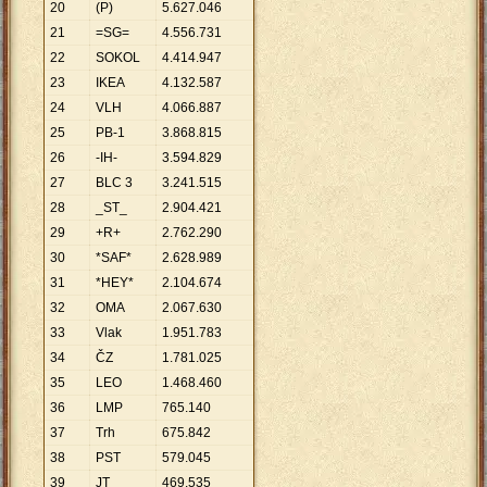
20
(P)
5
.
627
.
046
21
=SG=
4
.
556
.
731
22
SOKOL
4
.
414
.
947
23
IKEA
4
.
132
.
587
24
VLH
4
.
066
.
887
25
PB-1
3
.
868
.
815
26
-IH-
3
.
594
.
829
27
BLC 3
3
.
241
.
515
28
_ST_
2
.
904
.
421
29
+R+
2
.
762
.
290
30
*SAF*
2
.
628
.
989
31
*HEY*
2
.
104
.
674
32
OMA
2
.
067
.
630
33
Vlak
1
.
951
.
783
34
ČZ
1
.
781
.
025
35
LEO
1
.
468
.
460
36
LMP
765
.
140
37
Trh
675
.
842
38
PST
579
.
045
39
JT
469
.
535