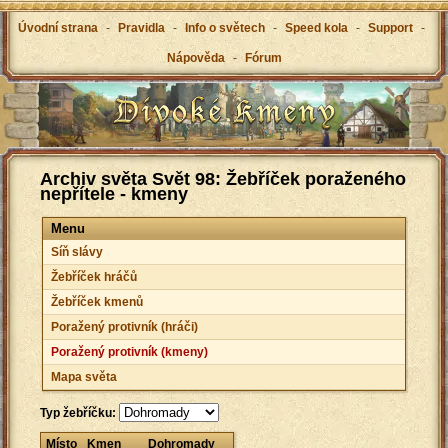
Úvodní strana
-
Pravidla
-
Info o světech
-
Speed kola
-
Support
-
Nápověda
-
Fórum
Archiv světa Svět 98: Žebříček poraženého
nepřítele - kmeny
Menu
Síň slávy
Žebříček hráčů
Žebříček kmenů
Poražený protivník (hráči)
Poražený protivník (kmeny)
Mapa světa
Typ žebříčku:
Místo
Kmen
Dohromady