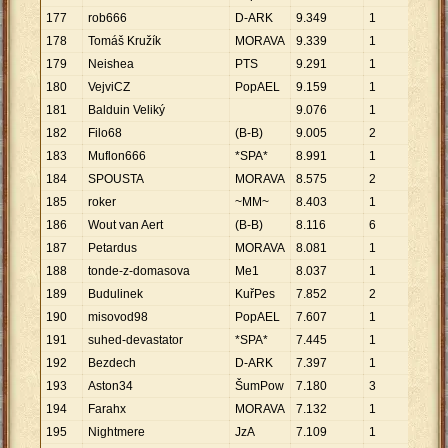
177
rob666
D-ARK
9
.
349
1
9
.
34
178
Tomáš Kružík
MORAVA
9
.
339
1
9
.
33
179
Neishea
PTS
9
.
291
1
9
.
29
180
VejviCZ
PopAEL
9
.
159
1
9
.
15
181
Balduin Veliký
9
.
076
1
9
.
07
182
Filo68
(B-B)
9
.
005
2
4
.
50
183
Muflon666
*SPA*
8
.
991
1
8
.
99
184
SPOUSTA
MORAVA
8
.
575
2
4
.
28
185
roker
~MM~
8
.
403
1
8
.
40
186
Wout van Aert
(B-B)
8
.
116
6
1
.
35
187
Petardus
MORAVA
8
.
081
1
8
.
08
188
tonde-z-domasova
Me1
8
.
037
1
8
.
03
189
Budulinek
KuřPes
7
.
852
2
3
.
92
190
misovod98
PopAEL
7
.
607
1
7
.
60
191
suhed-devastator
*SPA*
7
.
445
1
7
.
44
192
Bezdech
D-ARK
7
.
397
1
7
.
39
193
Aston34
ŠumPow
7
.
180
3
2
.
39
194
Farahx
MORAVA
7
.
132
1
7
.
13
195
Nightmere
JzA
7
.
109
1
7
.
10