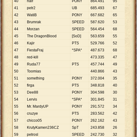
40
half
PONY
864
.
491
95
9
.
10
41
petr2
UB
685
.
493
67
10
.
2
42
WatiB
PONY
667
.
682
65
10
.
2
43
Brumrak
SPEED
587
.
620
53
11
.
0
44
Morzan
SPEED
564
.
454
68
8
.
30
45
The DragonBlood
[SoD]
563
.
659
55
10
.
2
46
Kajir
PTS
529
.
766
52
10
.
1
47
FiestaFraj
*SPA*
487
.
673
68
7
.
17
48
red-kill
473
.
335
47
10
.
0
49
Ruda77
PTS
457
.
744
49
9
.
34
50
Toomias
440
.
866
43
10
.
2
51
something
PONY
372
.
004
35
10
.
6
52
firga
PTS
348
.
818
40
8
.
72
53
Dee88
PONY
304
.
598
30
10
.
1
54
Lervis
*SPA*
301
.
845
31
9
.
73
55
Mr. MardyUP
PONY
291
.
572
34
8
.
57
56
cruzye
PTS
283
.
562
42
6
.
75
57
chicco05
PONY
262
.
162
43
6
.
09
58
KrutyKamen236CZ
SpT
243
.
858
26
9
.
37
59
petrosl
SPEED
242
.
730
32
7
.
58