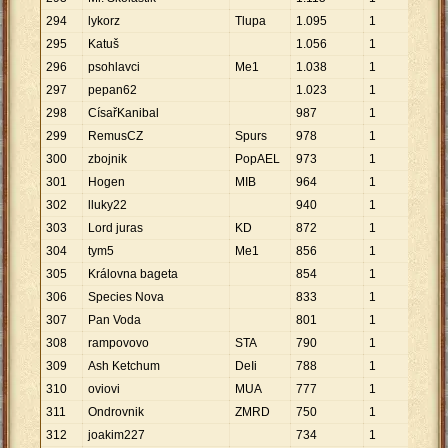
294
lykorz
Tlupa
1
.
095
1
1
.
09
295
Katuš
1
.
056
1
1
.
05
296
psohlavci
Me1
1
.
038
1
1
.
03
297
pepan62
1
.
023
1
1
.
02
298
CísařKanibal
987
1
987
299
RemusCZ
Spurs
978
1
978
300
zbojnik
PopAEL
973
1
973
301
Hogen
MIB
964
1
964
302
lluky22
940
1
940
303
Lord juras
KD
872
1
872
304
tym5
Me1
856
1
856
305
Královna bageta
854
1
854
306
Species Nova
833
1
833
307
Pan Voda
801
1
801
308
rampovovo
STA
790
1
790
309
Ash Ketchum
DeIi
788
1
788
310
oviovi
MUA
777
1
777
311
Ondrovnik
ZMRD
750
1
750
312
joakim227
734
1
734