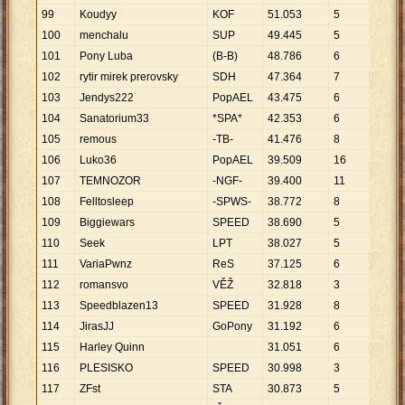
99
Koudyy
KOF
51
.
053
5
10
.
2
100
menchalu
SUP
49
.
445
5
9
.
88
101
Pony Luba
(B-B)
48
.
786
6
8
.
13
102
rytir mirek prerovsky
SDH
47
.
364
7
6
.
76
103
Jendys222
PopAEL
43
.
475
6
7
.
24
104
Sanatorium33
*SPA*
42
.
353
6
7
.
05
105
remous
-TB-
41
.
476
8
5
.
18
106
Luko36
PopAEL
39
.
509
16
2
.
46
107
TEMNOZOR
-NGF-
39
.
400
11
3
.
58
108
Felltosleep
-SPWS-
38
.
772
8
4
.
84
109
Biggiewars
SPEED
38
.
690
5
7
.
73
110
Seek
LPT
38
.
027
5
7
.
60
111
VariaPwnz
ReS
37
.
125
6
6
.
18
112
romansvo
VĚŽ
32
.
818
3
10
.
9
113
Speedblazen13
SPEED
31
.
928
8
3
.
99
114
JirasJJ
GoPony
31
.
192
6
5
.
19
115
Harley Quinn
31
.
051
6
5
.
17
116
PLESISKO
SPEED
30
.
998
3
10
.
3
117
ZFst
STA
30
.
873
5
6
.
17