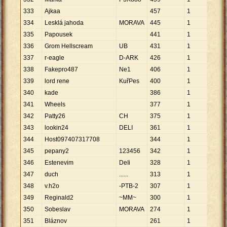
333
Ajkaa
457
1
457
334
Lesklá jahoda
MORAVA
445
1
445
335
Papousek
441
1
441
336
Grom Hellscream
UB
431
1
431
337
r-eagle
D-ARK
426
1
426
338
Fakepro487
Ne1
406
1
406
339
lord rene
KuřPes
400
1
400
340
kade
386
1
386
341
Wheels
377
1
377
342
Patty26
CH
375
1
375
343
lookin24
DELI
361
1
361
344
Host097407317708
344
1
344
345
pepany2
123456
342
1
342
346
Estenevim
DeIi
328
1
328
347
duch
......
313
1
313
348
v.h2o
-PTB-2
307
1
307
349
Reginald2
~MM~
300
1
300
350
Sobeslav
MORAVA
274
1
274
351
Bláznov
261
1
261