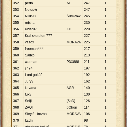
352
perth
AL
247
1
247
353
Netopýr
247
1
247
354
Nikk98
ŠumPow
245
1
245
355
rejsha
230
1
230
356
elder97
KD
229
1
229
357
Kral skorpion 777
227
1
227
358
vazox
MORAVA
225
1
225
359
freeman444
217
1
217
360
Sallko
213
1
213
361
warman
P3X888
211
1
211
362
jiri94
197
1
197
363
Lord goliáš
192
1
192
364
Juryy
162
1
162
365
kavana
AGR
140
1
140
366
fuky
130
1
130
367
Seiji
[SoD]
126
1
126
368
ZAQI
pOhon
114
1
114
369
Skrytá Hrozba
MORAVA
106
1
106
370
Itachi
98
1
98