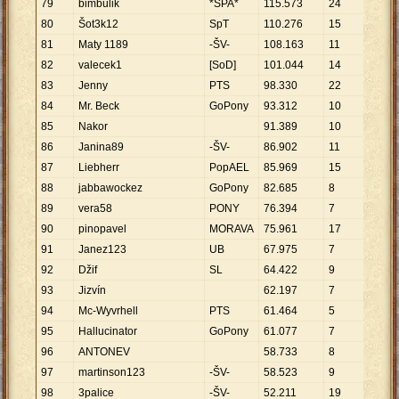
79
bimbulik
*SPA*
115
.
573
24
4
.
81
80
Šot3k12
SpT
110
.
276
15
7
.
35
81
Maty 1189
-ŠV-
108
.
163
11
9
.
83
82
valecek1
[SoD]
101
.
044
14
7
.
21
83
Jenny
PTS
98
.
330
22
4
.
47
84
Mr. Beck
GoPony
93
.
312
10
9
.
33
85
Nakor
91
.
389
10
9
.
13
86
Janina89
-ŠV-
86
.
902
11
7
.
90
87
Liebherr
PopAEL
85
.
969
15
5
.
73
88
jabbawockez
GoPony
82
.
685
8
10
.
3
89
vera58
PONY
76
.
394
7
10
.
9
90
pinopavel
MORAVA
75
.
961
17
4
.
46
91
Janez123
UB
67
.
975
7
9
.
71
92
Džif
SL
64
.
422
9
7
.
15
93
Jizvín
62
.
197
7
8
.
88
94
Mc-Wyvrhell
PTS
61
.
464
5
12
.
2
95
Hallucinator
GoPony
61
.
077
7
8
.
72
96
ANTONEV
58
.
733
8
7
.
34
97
martinson123
-ŠV-
58
.
523
9
6
.
50
98
3palice
-ŠV-
52
.
211
19
2
.
74