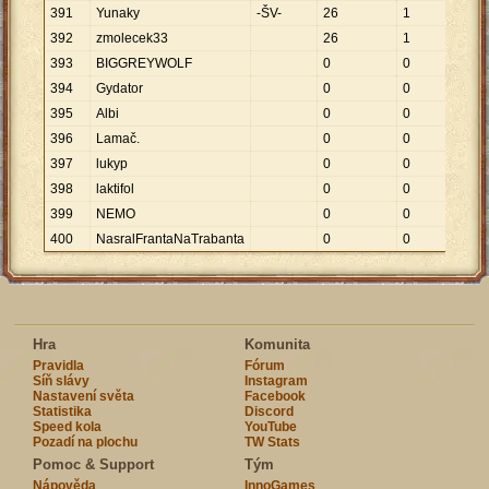
391
Yunaky
-ŠV-
26
1
26
392
zmolecek33
26
1
26
393
BIGGREYWOLF
0
0
394
Gydator
0
0
395
Albi
0
0
396
Lamač.
0
0
397
lukyp
0
0
398
laktifol
0
0
399
NEMO
0
0
400
NasralFrantaNaTrabanta
0
0
Hra
Komunita
Pravidla
Fórum
Síň slávy
Instagram
Nastavení světa
Facebook
Statistika
Discord
Speed kola
YouTube
Pozadí na plochu
TW Stats
Pomoc & Support
Tým
Nápověda
InnoGames