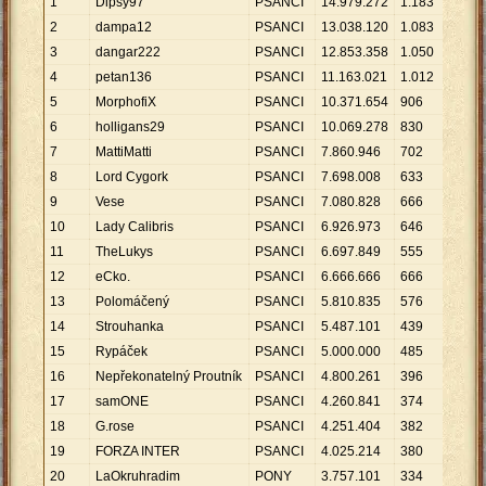
1
Dipsy97
PSANCI
14
.
979
.
272
1
.
183
12
.
6
2
dampa12
PSANCI
13
.
038
.
120
1
.
083
12
.
0
3
dangar222
PSANCI
12
.
853
.
358
1
.
050
12
.
2
4
petan136
PSANCI
11
.
163
.
021
1
.
012
11
.
0
5
MorphofiX
PSANCI
10
.
371
.
654
906
11
.
4
6
holligans29
PSANCI
10
.
069
.
278
830
12
.
1
7
MattiMatti
PSANCI
7
.
860
.
946
702
11
.
1
8
Lord Cygork
PSANCI
7
.
698
.
008
633
12
.
1
9
Vese
PSANCI
7
.
080
.
828
666
10
.
6
10
Lady Calibris
PSANCI
6
.
926
.
973
646
10
.
7
11
TheLukys
PSANCI
6
.
697
.
849
555
12
.
0
12
eCko.
PSANCI
6
.
666
.
666
666
10
.
0
13
Polomáčený
PSANCI
5
.
810
.
835
576
10
.
0
14
Strouhanka
PSANCI
5
.
487
.
101
439
12
.
4
15
Rypáček
PSANCI
5
.
000
.
000
485
10
.
3
16
Nepřekonatelný Proutník
PSANCI
4
.
800
.
261
396
12
.
1
17
samONE
PSANCI
4
.
260
.
841
374
11
.
3
18
G.rose
PSANCI
4
.
251
.
404
382
11
.
1
19
FORZA INTER
PSANCI
4
.
025
.
214
380
10
.
5
20
LaOkruhradim
PONY
3
.
757
.
101
334
11
.
2