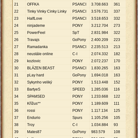
21
OFFKA
PSANCI
3
.
708
.
663
361
10
.
2
22
Tinky Vinky Cinky Linky
PSANCI
3
.
576
.
731
337
10
.
6
23
HalfLove
PSANCI
3
.
518
.
653
332
10
.
5
24
ninjademe
PONY
3
.
212
.
704
273
11
.
7
25
PowerFeel
SpT
2
.
831
.
984
322
8
.
79
26
Travajs
GoPony
2
.
400
.
209
223
10
.
7
27
Ramadanka
PSANCI
2
.
235
.
513
213
10
.
4
28
neustále online
C-I
2
.
074
.
332
182
11
.
3
29
kozlovic
PONY
2
.
072
.
237
170
12
.
1
30
BLÁZEN BEAST
PSANCI
1
.
830
.
265
163
11
.
2
31
pLay hard
GoPony
1
.
694
.
018
163
10
.
3
32
Sykynho veliký
PONY
1
.
513
.
448
152
9
.
95
33
BartyeS
SPEED
1
.
285
.
036
116
11
.
0
34
SPAMSED
PONY
1
.
233
.
668
122
10
.
1
35
Křížus**
PONY
1
.
189
.
609
111
10
.
7
36
rossi
PONY
1
.
117
.
134
125
8
.
93
37
Endurio
Spurs
1
.
105
.
256
105
10
.
5
38
Troy
C-I
1
.
034
.
884
93
11
.
1
39
Mates87
GoPony
983
.
579
108
9
.
10