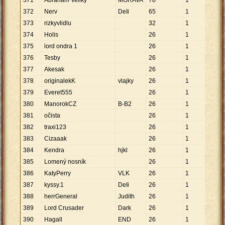
371
Abraham Veliký
MORAVA
78
1
78
372
Nerv
DeIi
65
1
65
373
rizkyvlidlu
32
1
32
374
Holis
26
1
26
375
lord ondra 1
26
1
26
376
Tesby
26
1
26
377
Akesak
26
1
26
378
originalekK
vlajky
26
1
26
379
Everet555
26
1
26
380
ManorokCZ
B-B2
26
1
26
381
očista
26
1
26
382
traxi123
26
1
26
383
Cizaaak
26
1
26
384
Kendra
hjkl
26
1
26
385
Lomený nosník
26
1
26
386
KatyPerry
VLK
26
1
26
387
kyssy.1
DeIi
26
1
26
388
herrGeneral
Judith
26
1
26
389
Lord Crusader
Dark
26
1
26
390
Hagall
END
26
1
26