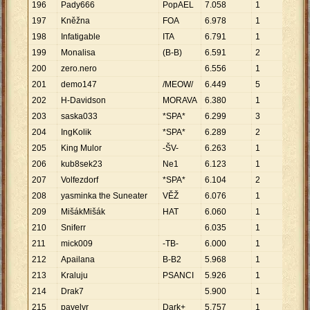
196
Pady666
PopAEL
7
.
058
1
7
.
05
197
Kněžna
FOA
6
.
978
1
6
.
97
198
Infatigable
ITA
6
.
791
1
6
.
79
199
Monalisa
(B-B)
6
.
591
2
3
.
29
200
zero.nero
6
.
556
1
6
.
55
201
demo147
/MEOW/
6
.
449
5
1
.
29
202
H-Davidson
MORAVA
6
.
380
1
6
.
38
203
saska033
*SPA*
6
.
299
3
2
.
10
204
IngKolik
*SPA*
6
.
289
2
3
.
14
205
King Mulor
-ŠV-
6
.
263
1
6
.
26
206
kub8sek23
Ne1
6
.
123
1
6
.
12
207
Volfezdorf
*SPA*
6
.
104
2
3
.
05
208
yasminka the Suneater
VĚŽ
6
.
076
1
6
.
07
209
MišákMišák
HAT
6
.
060
1
6
.
06
210
Sniferr
6
.
035
1
6
.
03
211
mick009
-TB-
6
.
000
1
6
.
00
212
Apailana
B-B2
5
.
968
1
5
.
96
213
Kraluju
PSANCI
5
.
926
1
5
.
92
214
Drak7
5
.
900
1
5
.
90
215
pavelvr
Dark+
5
.
757
1
5
.
75