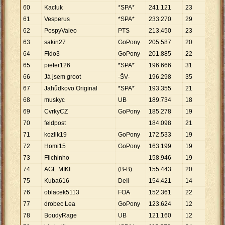
60
Kacluk
*SPA*
241
.
121
23
10
.
4
61
Vesperus
*SPA*
233
.
270
29
8
.
04
62
PospyValeo
PTS
213
.
450
23
9
.
28
63
sakin27
GoPony
205
.
587
20
10
.
2
64
Fido3
GoPony
201
.
885
22
9
.
17
65
pieter126
*SPA*
196
.
666
31
6
.
34
66
Já jsem groot
-ŠV-
196
.
298
35
5
.
60
67
Jahůdkovo Original
*SPA*
193
.
355
21
9
.
20
68
muskyc
UB
189
.
734
18
10
.
5
69
CvrkyCZ
GoPony
185
.
278
19
9
.
75
70
feldpost
184
.
098
21
8
.
76
71
kozlik19
GoPony
172
.
533
19
9
.
08
72
Homi15
GoPony
163
.
199
19
8
.
58
73
Filchinho
158
.
946
19
8
.
36
74
AGE MIKI
(B-B)
155
.
443
20
7
.
77
75
Kuba616
DeIi
154
.
421
14
11
.
0
76
oblacek5113
FOA
152
.
361
22
6
.
92
77
drobec Lea
GoPony
123
.
624
12
10
.
3
78
BoudyRage
UB
121
.
160
12
10
.
0