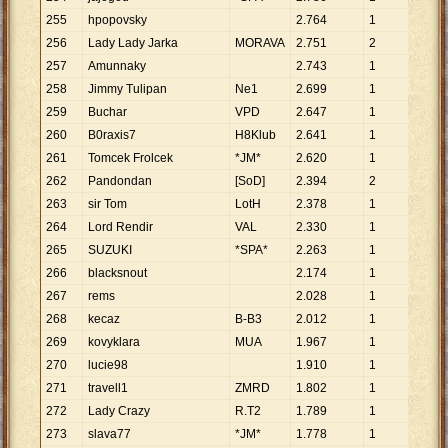
255
hpopovsky
2
.
764
1
2
.
76
256
Lady Lady Jarka
MORAVA
2
.
751
2
1
.
37
257
Amunnaky
2
.
743
1
2
.
74
258
Jimmy Tulipan
Ne1
2
.
699
1
2
.
69
259
Buchar
VPD
2
.
647
1
2
.
64
260
B0raxis7
H8Klub
2
.
641
1
2
.
64
261
Tomcek Frolcek
*JM*
2
.
620
1
2
.
62
262
Pandondan
[SoD]
2
.
394
2
1
.
19
263
sir Tom
LotH
2
.
378
1
2
.
37
264
Lord Rendir
VAL
2
.
330
1
2
.
33
265
SUZUKI
*SPA*
2
.
263
1
2
.
26
266
blacksnout
2
.
174
1
2
.
17
267
rems
2
.
028
1
2
.
02
268
kecaz
B-B3
2
.
012
1
2
.
01
269
kovyklara
MUA
1
.
967
1
1
.
96
270
lucie98
1
.
910
1
1
.
91
271
travell1
ZMRD
1
.
802
1
1
.
80
272
Lady Crazy
R.T2
1
.
789
1
1
.
78
273
slava77
*JM*
1
.
778
1
1
.
77