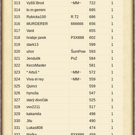
313
Vyšší Brod
~MM~
722
1
722
314
to.m.gemini
695
1
695
315
Rybicka100
R.T2
686
1
686
316
MURDERER
666666
656
1
656
317
Vard
655
1
655
318
hrabje jarek
P3X888
602
1
602
319
stark13
599
1
599
320
uhor
ŠumPow
593
1
593
321
Jendulik
PvZ
584
1
584
322
KecoMaster
581
1
581
323
* Artuš *
~MM~
572
1
572
324
Viva el rey
~MM~
559
1
559
325
Quinci
559
1
559
326
hynuša
547
1
547
327
starý divočák
525
1
525
328
vvv2211
517
1
517
329
kakamila
498
1
498
330
Jitu
490
1
490
331
Lukas808
474
1
474
332
Mařka
P3X888
459
1
459