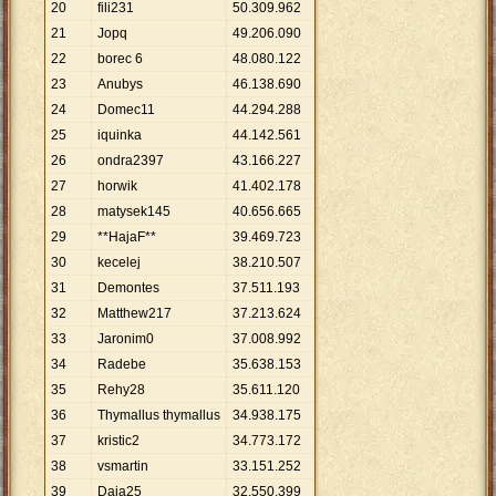
20
fili231
50
.
309
.
962
21
Jopq
49
.
206
.
090
22
borec 6
48
.
080
.
122
23
Anubys
46
.
138
.
690
24
Domec11
44
.
294
.
288
25
iquinka
44
.
142
.
561
26
ondra2397
43
.
166
.
227
27
horwik
41
.
402
.
178
28
matysek145
40
.
656
.
665
29
**HajaF**
39
.
469
.
723
30
kecelej
38
.
210
.
507
31
Demontes
37
.
511
.
193
32
Matthew217
37
.
213
.
624
33
Jaronim0
37
.
008
.
992
34
Radebe
35
.
638
.
153
35
Rehy28
35
.
611
.
120
36
Thymallus thymallus
34
.
938
.
175
37
kristic2
34
.
773
.
172
38
vsmartin
33
.
151
.
252
39
Daja25
32
.
550
.
399