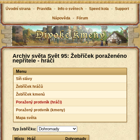
Úvodní strana
-
Pravidla
-
Info o světech
-
Speed kola
-
Support
-
Nápověda
-
Fórum
Archiv světa Svět 95: Žebříček poraženéno
nepřítele - hráči
Menu
Síň slávy
Žebříček hráčů
Žebříček kmenů
Poražený protivník (hráči)
Poražený protivník (kmeny)
Mapa světa
Typ žebříčku:
Místo
Hráč
Dohromady