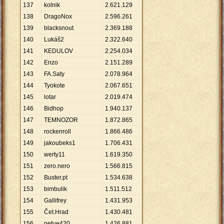
137
kolnik
2
.
621
.
129
138
DragoNox
2
.
596
.
261
139
blacksnout
2
.
369
.
188
140
Lukáš2
2
.
322
.
640
141
KEDULOV
2
.
254
.
034
142
Enzo
2
.
151
.
289
143
FA.Saty
2
.
078
.
964
144
Tyokote
2
.
067
.
651
145
lotar
2
.
019
.
474
146
Bidhop
1
.
940
.
137
147
TEMNOZOR
1
.
872
.
865
148
rockenroll
1
.
866
.
486
149
jakoubeks1
1
.
706
.
431
150
werty11
1
.
619
.
350
151
zero.nero
1
.
566
.
815
152
Buster.pt
1
.
534
.
638
153
bimbulik
1
.
511
.
512
154
Gallifrey
1
.
431
.
953
155
Čet.Hrad
1
.
430
.
481
156
petue420
1
.
426
.
881