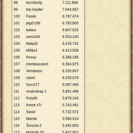
98
kormikcity
7
.
111
.
899
99
top.master
7
.
044
.
667
100
Fasek
6
.
787
.
474
101
pigi5188
6
.
765
.
805
102
katara
6
.
607
.
625
103
zemi246
6
.
553
.
240
104
Matyáš
6
.
416
.
742
105
Miška1
6
.
413
.
938
106
Roxxy
6
.
386
.
185
107
monkeyczech
6
.
364
.
975
108
Vendasos
6
.
335
.
837
109
clasic
6
.
230
.
079
110
Gucci77
6
.
097
.
400
111
mrakodrap 1
5
.
891
.
498
112
Poly95
5
.
879
.
243
113
Kmotr zTr
5
.
743
.
491
114
Sasid
5
.
732
.
572
115
Marsik
5
.
586
.
610
116
Šmoula.2
5
.
492
.
855
117
Mažnák 76
5
.
452
.
852