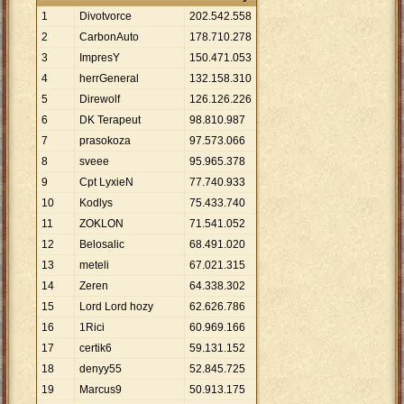
1
Divotvorce
202
.
542
.
558
2
CarbonAuto
178
.
710
.
278
3
ImpresY
150
.
471
.
053
4
herrGeneral
132
.
158
.
310
5
Direwolf
126
.
126
.
226
6
DK Terapeut
98
.
810
.
987
7
prasokoza
97
.
573
.
066
8
sveee
95
.
965
.
378
9
Cpt LyxieN
77
.
740
.
933
10
Kodlys
75
.
433
.
740
11
ZOKLON
71
.
541
.
052
12
Belosalic
68
.
491
.
020
13
meteli
67
.
021
.
315
14
Zeren
64
.
338
.
302
15
Lord Lord hozy
62
.
626
.
786
16
1Rici
60
.
969
.
166
17
certik6
59
.
131
.
152
18
denyy55
52
.
845
.
725
19
Marcus9
50
.
913
.
175