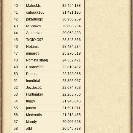
40
MatesMc
32
.
454
.
188
41
cubaaa166
31
.
491
.
195
42
pikadusqx
30
.
956
.
269
43
reSpawN.
29
.
808
.
284
44
Authorized
29
.
058
.
803
45
TrOlOlO97
28
.
843
.
866
46
NoLimit
28
.
484
.
284
47
minardy
25
.
270
.
519
48
Pomsta starej
24
.
352
.
471
49
Charon999
23
.
810
.
492
50
Pepuls
23
.
738
.
065
51
Imm0rtal
23
.
355
.
067
52
Jezdec51
22
.
674
.
753
53
Hurtmaker
22
.
263
.
756
54
fuggy
21
.
945
.
845
55
janota
21
.
691
.
011
56
Medvedis
21
.
218
.
465
57
klandy
20
.
906
.
658
58
albl
20
.
545
.
738