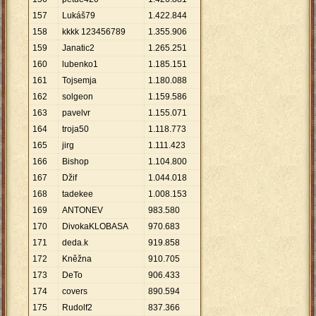
157
Lukáš79
1
.
422
.
844
158
kkkk 123456789
1
.
355
.
906
159
Janatic2
1
.
265
.
251
160
lubenko1
1
.
185
.
151
161
Tojsemja
1
.
180
.
088
162
solgeon
1
.
159
.
586
163
pavelvr
1
.
155
.
071
164
troja50
1
.
118
.
773
165
jirg
1
.
111
.
423
166
Bishop
1
.
104
.
800
167
Džif
1
.
044
.
018
168
tadekee
1
.
008
.
153
169
ANTONEV
983
.
580
170
DivokaKLOBASA
970
.
683
171
deda.k
919
.
858
172
Kněžna
910
.
705
173
DeTo
906
.
433
174
covers
890
.
594
175
Rudolf2
837
.
366