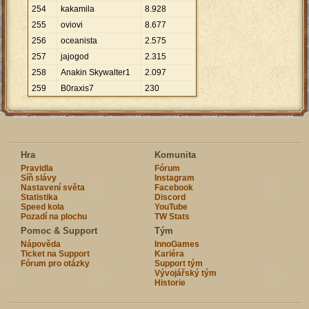
254
kakamila
8
.
928
255
oviovi
8
.
677
256
oceanista
2
.
575
257
jajogod
2
.
315
258
Anakin Skywalter1
2
.
097
259
B0raxis7
230
Hra
Komunita
Pravidla
Fórum
Síň slávy
Instagram
Nastavení světa
Facebook
Statistika
Discord
Speed kola
YouTube
Pozadí na plochu
TW Stats
Pomoc & Support
Tým
Nápověda
InnoGames
Ticket na Support
Kariéra
Fórum pro otázky
Support tým
Vývojářský tým
Historie