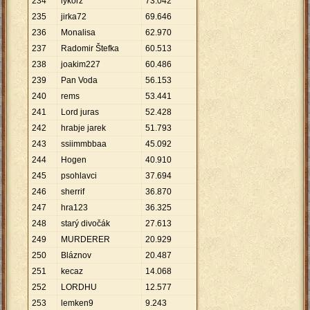
234
lykorz
73
.
042
235
jirka72
69
.
646
236
Monalisa
62
.
970
237
Radomir Štefka
60
.
513
238
joakim227
60
.
486
239
Pan Voda
56
.
153
240
rems
53
.
441
241
Lord juras
52
.
428
242
hrabje jarek
51
.
793
243
ssiimmbbaa
45
.
092
244
Hogen
40
.
910
245
psohlavci
37
.
694
246
sherrif
36
.
870
247
hra123
36
.
325
248
starý divočák
27
.
613
249
MURDERER
20
.
929
250
Bláznov
20
.
487
251
kecaz
14
.
068
252
LORDHU
12
.
577
253
lemken9
9
.
243