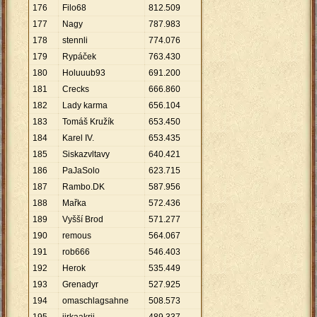
176
Filo68
812
.
509
177
Nagy
787
.
983
178
stennli
774
.
076
179
Rypáček
763
.
430
180
Holuuub93
691
.
200
181
Crecks
666
.
860
182
Lady karma
656
.
104
183
Tomáš Kružík
653
.
450
184
Karel IV.
653
.
435
185
Siskazvltavy
640
.
421
186
PaJaSolo
623
.
715
187
Rambo.DK
587
.
956
188
Mařka
572
.
436
189
Vyšší Brod
571
.
277
190
remous
564
.
067
191
rob666
546
.
403
192
Herok
535
.
449
193
Grenadyr
527
.
925
194
omaschlagsahne
508
.
573