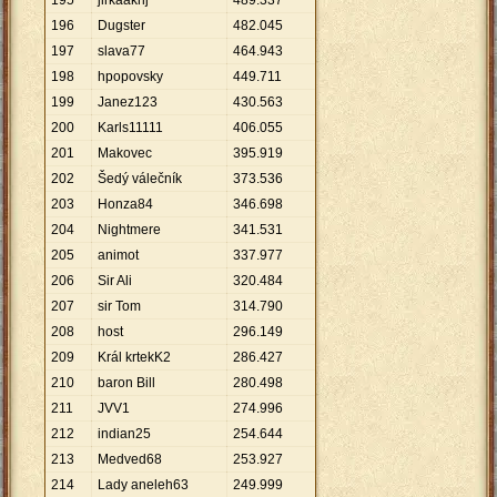
195
jirkaakrij
489
.
337
196
Dugster
482
.
045
197
slava77
464
.
943
198
hpopovsky
449
.
711
199
Janez123
430
.
563
200
Karls11111
406
.
055
201
Makovec
395
.
919
202
Šedý válečník
373
.
536
203
Honza84
346
.
698
204
Nightmere
341
.
531
205
animot
337
.
977
206
Sir Ali
320
.
484
207
sir Tom
314
.
790
208
host
296
.
149
209
Král krtekK2
286
.
427
210
baron Bill
280
.
498
211
JVV1
274
.
996
212
indian25
254
.
644
213
Medved68
253
.
927
214
Lady aneleh63
249
.
999