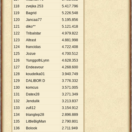
118
zvejka 253
5
.
417
.
796
119
Bagrid
5
.
226
.
548
120
Jancaa77
5
.
195
.
856
121
diko**
5
.
121
.
418
122
Tribalstar
4
.
979
.
822
123
Altrast
4
.
881
.
998
124
francidas
4
.
722
.
408
125
Jozue
4
.
700
.
512
126
YunggothLynn
4
.
628
.
353
127
Endeavour
4
.
268
.
600
128
koudelka01
3
.
940
.
749
129
DALIBOR D
3
.
776
.
332
130
komcus
3
.
571
.
005
131
Datex28
3
.
271
.
349
132
Jendulik
3
.
213
.
837
133
zufi12
3
.
154
.
912
134
trianglep28
2
.
896
.
889
135
LittleBigMan
2
.
790
.
801
136
Bolook
2
.
711
.
949