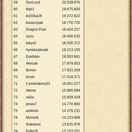
59
DonLord
20
.
539
.
976
60
filipi1
19
.
675
.
605
61
kočička26
19
.
372
.
822
62
bulavcsjak
18
.
770
.
720
63
Dragon Fruit
18
.
424
.
237
64
zazu
18
.
400
.
532
65
tukys2
18
.
326
.
372
66
hynekzalesak
18
.
213
.
155
67
Euklidex
18
.
003
.
681
68
Akesak
17
.
979
.
953
69
Bones
17
.
933
.
208
70
boxiii
17
.
418
.
371
71
Cementárna33
16
.
051
.
577
72
Akimo
15
.
860
.
684
73
váňa
15
.
859
.
429
74
jenas7
14
.
770
.
860
75
amtiniin
14
.
379
.
231
76
Momulk
14
.
223
.
906
77
Rakwess
13
.
625
.
978
78
Patty26
13
.
153
.
331