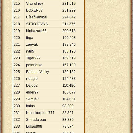
215
Viva el rey
231
.
519
216
BOXER87
231
.
229
217
CísařKanibal
224
.
642
218
STROJOVNA
211
.
375
219
biohazard66
200
.
618
220
firga
199
.
498
221
zpevak
189
.
946
222
rytíř5
185
.
190
223
Tiger222
169
.
519
224
peterferko
167
.
190
225
Balduin Veliký
139
.
132
226
r-eagle
124
.
483
227
Dzigo2
110
.
486
228
elder97
105
.
077
229
* Artuš *
104
.
061
230
kolos
98
.
200
231
Kral skorpion 777
88
.
827
232
Smradu pan
83
.
889
233
Lukas808
78
.
574