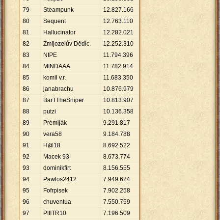
79
Steampunk
12
.
827
.
166
80
Sequent
12
.
763
.
110
81
Hallucinator
12
.
282
.
021
82
Zmijozelův Dědic.
12
.
252
.
310
83
NIPE
11
.
794
.
396
84
MINDAAA
11
.
782
.
914
85
komil v.r.
11
.
683
.
350
86
janabrachu
10
.
876
.
979
87
BarTTheSniper
10
.
813
.
907
88
putzi
10
.
136
.
358
89
Prémiják
9
.
291
.
817
90
vera58
9
.
184
.
788
91
H@18
8
.
692
.
522
92
Macek 93
8
.
673
.
774
93
dominikfirt
8
.
156
.
555
94
Pawlos2412
7
.
949
.
624
95
Fofrpisek
7
.
902
.
258
96
chuventua
7
.
550
.
759
97
PIIITR10
7
.
196
.
509